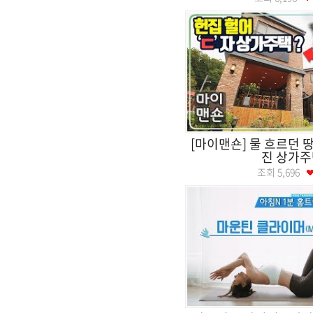
[마이맨숀] 물 흐르던 
진 상가주
조회
5,696