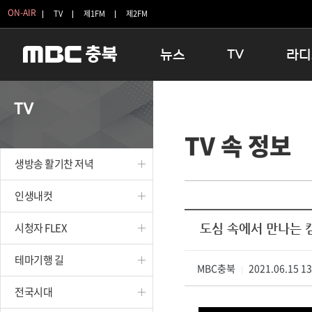
ON-AIR
TV
제1FM
제2FM
뉴스
TV
라디
충청북도
생방송 활기찬 저녁
11:05 
TV
충청북도 교육청
프라임인터뷰
12:00
TV 속 정보
청주
인생내컷
16:00 
충주
테마기행 길
우리 고향
생방송 활기찬 저녁
괴산
충북 시사토론 창
우리 고향
단양
전국시대
라디오특
인생내컷
보은
시청자 FLEX
시청자 FLEX
도심 속에서 만나는 
영동
특집프로그램
옥천
TV 속 정보
테마기행 길
음성
MBC충북
종영프로그램
2021.06.15 1
|
제천
전국시대
증평