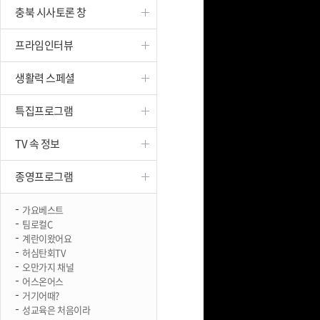
충북 시사토론 창
진천
프라임인터뷰
생활력 스페셜
특집프로그램
TV 속 정보
종영프로그램
가요베스트
팀로컬C
계란이왔어요
허심탄회TV
오만가지 채널
어스온어스
거기어때?
성교육은 처음이라