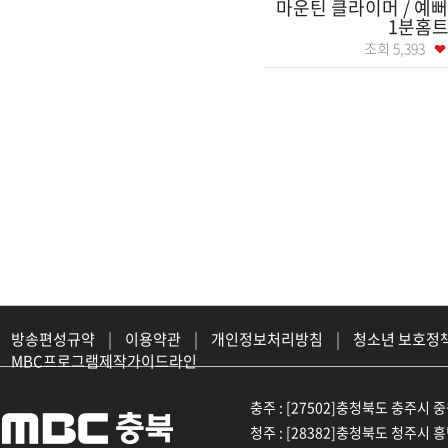
마운틴 클라이머 / 예뻐
1분홈
조회
5,393
방송편성규약
|
이용약관
|
개인정보처리방침
|
청소년 보호정
MBC프로그램제작가이드라인
충주 : [27502]충청북도 충주시 중원대
청주 : [28382]충청북도 청주시 흥덕구