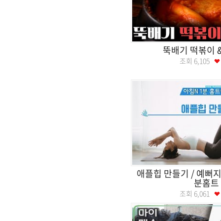
뚝배기 떡볶이 
조회
6,105
애플힙 만들기 / 예뻐지는
분홈트
조회
6,061