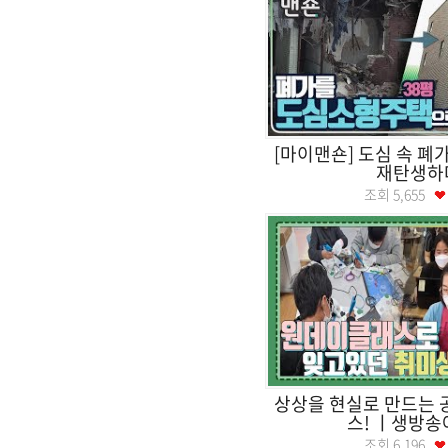
[마이맨숀] 도심 속 폐
재탄생하
조회
5,655
상상을 현실로 만드는 
스! ㅣ생방송
조회
6,196