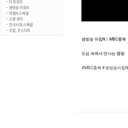
더 트로트
생방송 아침N
아침N 스페셜
고향 생각
전국시대 스페셜
굿잡, 굿스타트
생방송 아침NㅣMBC충북 

도심 속에서 만나는 캠핑 

#MBC충북
#생방송아침N