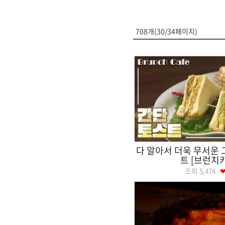
708개(30/34페이지)
다 알아서 더욱 무서운 그
트 [브런치
조회
5,474