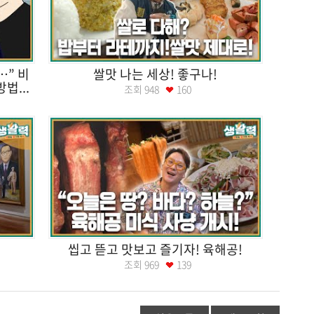
…” 비
쌀맛 나는 세상! 좋구나!
법...
조회
948
160
씹고 뜯고 맛보고 즐기자! 육해공!
조회
969
139