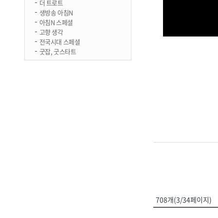
더 트로트
생방송 아침N
아침N 스페셜
고향 생각
전국시대 스페셜
굿잡, 굿스타트
708개(3/34페이지)