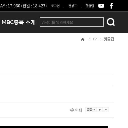
Y : 17,960 (전일 : 18,427)
로그인
편성표
핫클립
MBC충북 소개
Tv
핫클립
인사말
연혁
조직 및 업무안내
방송권역
광고안내
아나운서
오시는길
결산공고
인쇄