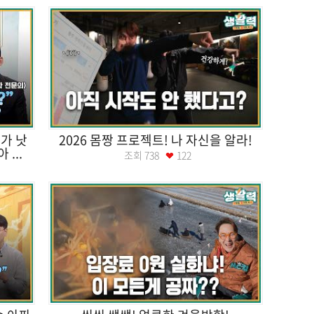
가 낫
2026 몸짱 프로젝트! 나 자신을 알라!
...
조회
738
122