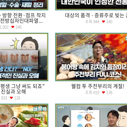
… 방향 전환·점프 착지
대상의 품격 – 증류주로 빚는 
 전방십자인대파열...
조회
844
140
1,002
146
평생 그냥 써도 되죠”
웰컴 투 주전부리의 계절!
 진실과 오해
조회
819
138
회
833
128