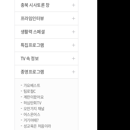
충북 시사토론 창
진천
프라임인터뷰
생활력 스페셜
특집프로그램
TV 속 정보
종영프로그램
가요베스트
팀로컬C
계란이왔어요
허심탄회TV
오만가지 채널
어스온어스
거기어때?
성교육은 처음이라