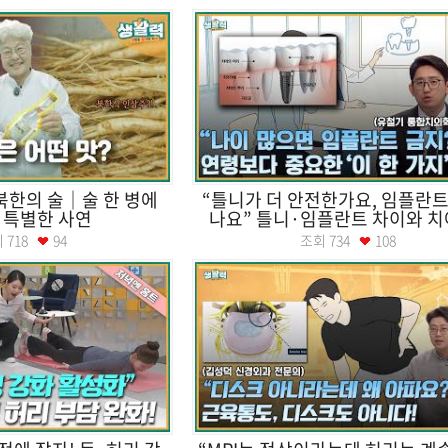
북한의 술｜술 한 병에
“틀니가 더 안전한가요, 임플란트
 특별한 사연
나요” 틀니·임플란트 차이와 치아 
회
718
94
조회
734
108