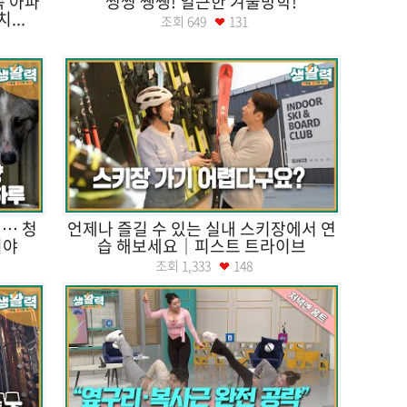
속 아파
씽씽 쌩쌩! 얼큰한 겨울방학!
...
조회
649
131
… 청
언제나 즐길 수 있는 실내 스키장에서 연
이야
습 해보세요｜피스트 트라이브
조회
1,333
148