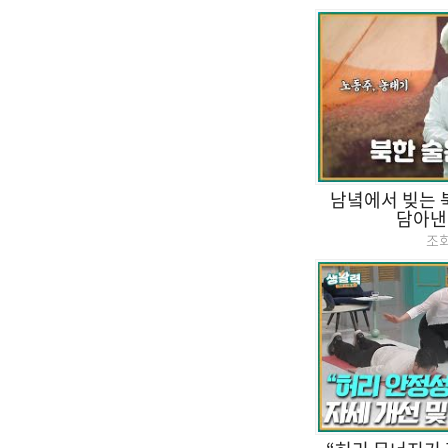
남녘에서 빚는 
담아낸
조