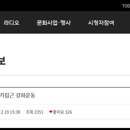
TODA
라디오
문화사업·행사
시청자참여
저녁
11:05 시사ON
문화행사
공지사항
12:00 정오의 희망곡
모아바유
시청자의견
보
16:00 완벽한 하루
MBC 노래교실
시청자위원회
우리 고향, 부탁해!
해외문화탐방
고충처리인
창
우리 고향, 안녕하십니까?
닥터공감
클린센터
라디오특집 다시듣기
대관안내
시청자불만처리위원회
충청북도 음식문화페스타
 기립근 강화운동
청원생명쌀 대청호마라톤
로컬인사이트스쿨
2.19 15:38
조회
로컬 콘텐츠 Hub
2351
좋아요
326
|
|
문화행사 아카이빙