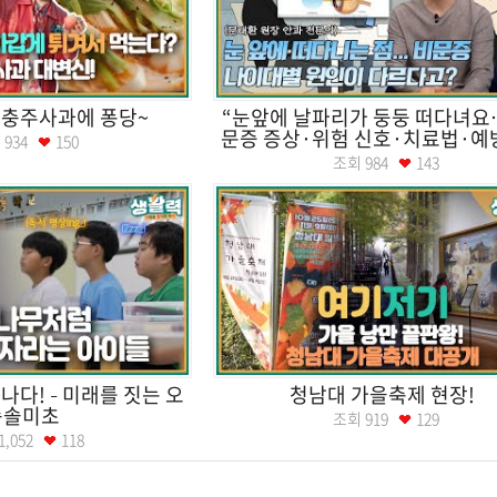
 충주사과에 퐁당~
“눈앞에 날파리가 둥둥 떠다녀요
문증 증상·위험 신호·치료법·예방
회
934
150
조회
984
143
나다! – 미래를 짓는 오
청남대 가을축제 현장!
송솔미초
조회
919
129
1,052
118