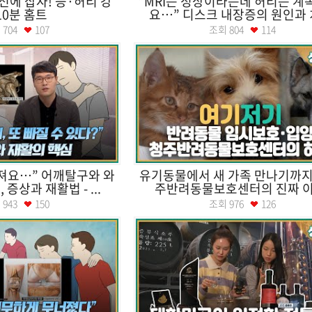
전에 잡자! 등·허리 강
“MRI는 정상이라는데 허리는 계
10분 홈트
요…” 디스크 내장증의 원인과 치
회
704
107
조회
804
114
져요…” 어깨탈구와 와
유기동물에서 새 가족 만나기까지
증상과 재활법 - ...
주반려동물보호센터의 진짜 
회
943
150
조회
976
126