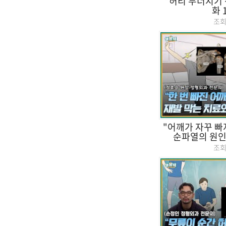
“허리 무너지기 
화 
조
"어깨가 자꾸 빠
순파열의 원인, 
조