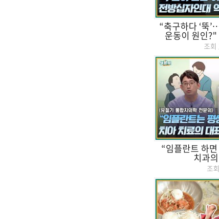
“축구하다 ‘뚝’
운동이 원인?"
조회
“임플란트 하면 
치과의
조