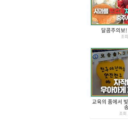
달콤주의보!
조
교육의 품에서 빛
조회