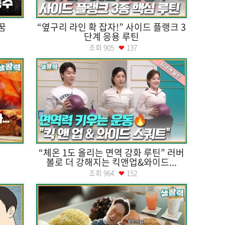
꿈
“옆구리 라인 확 잡자!” 사이드 플랭크 3
단계 응용 루틴
조회
905
137
“체온 1도 올리는 면역 강화 루틴” 러버
볼로 더 강해지는 킥앤업&와이드...
조회
964
152