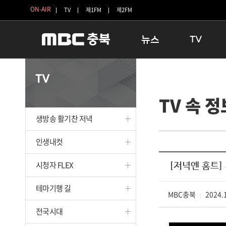
ON-AIR
TV
제1FM
제2FM
뉴스
TV
충청북도
생방송 활기찬 
TV
충청북도 교육청
프라임인터뷰
TV 속 정
청주
인생내컷
충주
테마기행 길
생방송 활기찬 저녁
괴산
충북 시사토론 
단양
전국시대
인생내컷
보은
시청자 FLEX
시청자 FLEX
[저녁엔 홈트]
영동
특집프로그램
옥천
TV 속 정보
테마기행 길
음성
MBC충북
종영프로그램
2024.1
|
제천
전국시대
증평