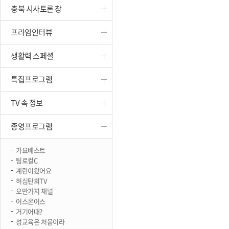
충북 시사토론 창
진천
프라임인터뷰
생활력 스페셜
특집프로그램
TV 속 정보
종영프로그램
가요베스트
팀로컬C
계란이왔어요
허심탄회TV
오만가지 채널
어스온어스
거기어때?
성교육은 처음이라