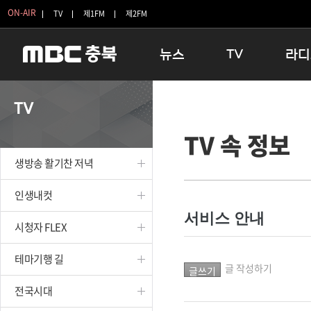
ON-AIR
TV
제1FM
제2FM
뉴스
TV
라디
충청북도
생방송 활기찬 저녁
11:05 
TV
충청북도 교육청
프라임인터뷰
12:00
TV 속 정보
청주
인생내컷
16:00 
충주
테마기행 길
우리 고향
생방송 활기찬 저녁
괴산
충북 시사토론 창
우리 고향
단양
전국시대
라디오특
인생내컷
보은
시청자 FLEX
서비스 안내
시청자 FLEX
영동
특집프로그램
옥천
TV 속 정보
테마기행 길
음성
종영프로그램
글 작성하기
제천
전국시대
증평