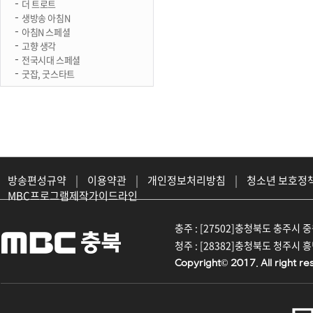
더 트로트
생방송 아침N
아침N 스페셜
고향 생각
전국시대 스페셜
굿잡, 굿스타트
방송편성규약
|
이용약관
|
개인정보처리방침
|
청소년 보호정
MBC프로그램제작가이드라인
충주 : [27502]충청북도 충주시 중원대
청주 : [28382]충청북도 청주시 흥덕구
Copyright© 2017. All right re