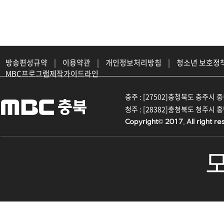
방송편성규약
|
이용약관
|
개인정보처리방침
|
청소년 보호정
MBC프로그램제작가이드라인
충주 : [27502]충청북도 충주시 중원대
청주 : [28382]충청북도 청주시 흥덕구
Copyright© 2017. All right re