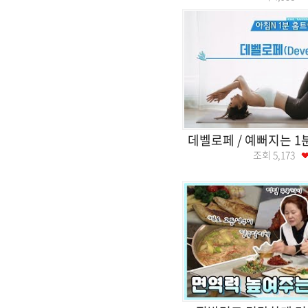
데벨로페 / 예뻐지는 1
조회
5,173