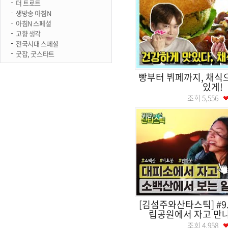
더 트로트
생방송 아침N
아침N 스페셜
고향 생각
전국시대 스페셜
굿잡, 굿스타트
빵부터 뷔페까지, 채식
있게!
조회
5,556
[김섬주와산타스틱] #9
립공원에서 자고 만나는
조회
4,958