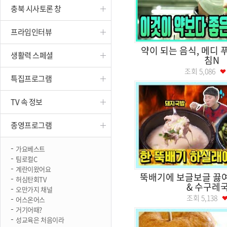
충북 시사토론 창
진천
프라임인터뷰
약이 되는 음식, 메디
생활력 스페셜
침N
조회
5,086
특집프로그램
TV 속 정보
종영프로그램
가요베스트
팀로컬C
계란이왔어요
뚝배기에 보글보글 끓
허심탄회TV
& 수구레
오만가지 채널
조회
5,138
어스온어스
거기어때?
성교육은 처음이라