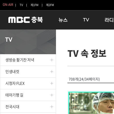
ON-AIR
TV
제1FM
제2FM
뉴스
TV
라디
충청북도
생방송 활기찬 저녁
11:05 
TV
충청북도 교육청
프라임인터뷰
12:00
TV 속 정보
청주
인생내컷
16:00 
충주
테마기행 길
우리 고향
생방송 활기찬 저녁
괴산
충북 시사토론 창
우리 고향
단양
전국시대
라디오특
인생내컷
보은
시청자 FLEX
708개(24/34페이지)
시청자 FLEX
영동
특집프로그램
옥천
TV 속 정보
테마기행 길
음성
종영프로그램
제천
전국시대
증평