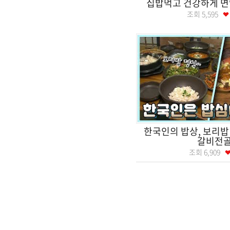
집밥먹고 건강하게 면
조회
5,595
한국인의 밥상, 보리밥
갈비전
조회
6,909