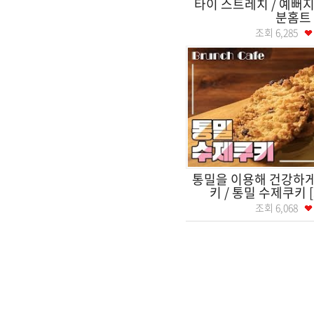
타이 스트레치 / 예뻐지는
분홈트
조회
6,285
통밀을 이용해 건강하게
키 / 통밀 수제쿠키
조회
6,068