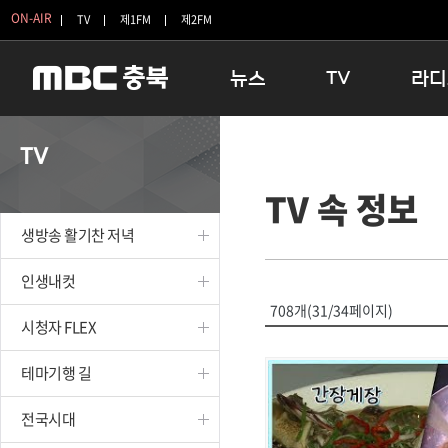
ON-AIR
TV
제1FM
제2FM
뉴스
TV
라디
충청북도
생방송 활기찬 저녁
11:05 
TV
충청북도 교육청
프라임인터뷰
12:00
TV 속 정보
청주
인생내컷
16:00 
충주
테마기행 길
우리 고향
생방송 활기찬 저녁
괴산
충북 시사토론 창
우리 고향
단양
전국시대
라디오특
인생내컷
보은
시청자 FLEX
708개(31/34페이지)
시청자 FLEX
영동
특집프로그램
옥천
TV 속 정보
테마기행 길
음성
종영프로그램
제천
전국시대
증평