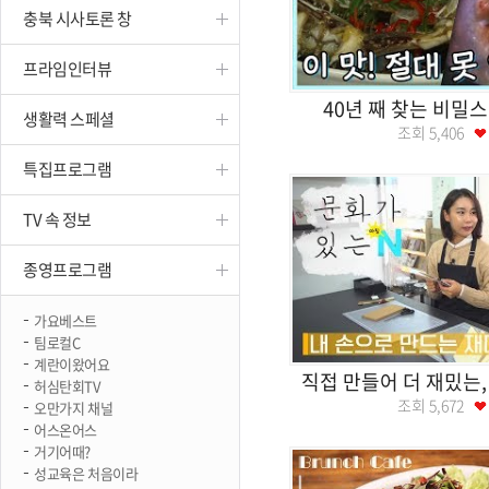
충북 시사토론 창
진천
프라임인터뷰
40년 째 찾는 비밀
생활력 스페셜
조회
5,406
특집프로그램
TV 속 정보
종영프로그램
가요베스트
팀로컬C
계란이왔어요
직접 만들어 더 재밌는,
허심탄회TV
조회
5,672
오만가지 채널
어스온어스
거기어때?
성교육은 처음이라