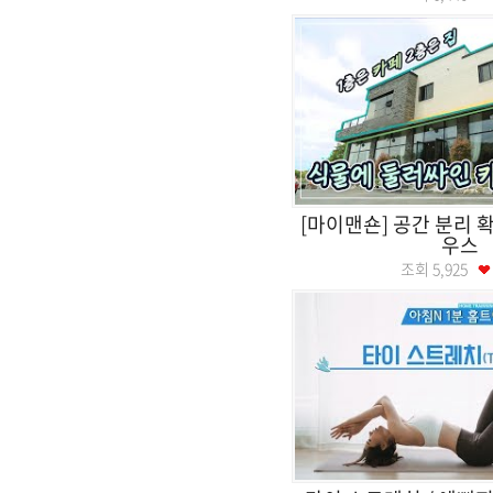
[마이맨숀] 공간 분리 
우스
조회
5,925