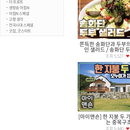
더 트로트
생방송 아침N
아침N 스페셜
고향 생각
전국시대 스페셜
굿잡, 굿스타트
쫀득한 송화단과 두부의
인 샐러드 / 송화단 두부
조회
5,527
[마이맨숀] 한 지붕 두 
는 중목구
조회
6,440