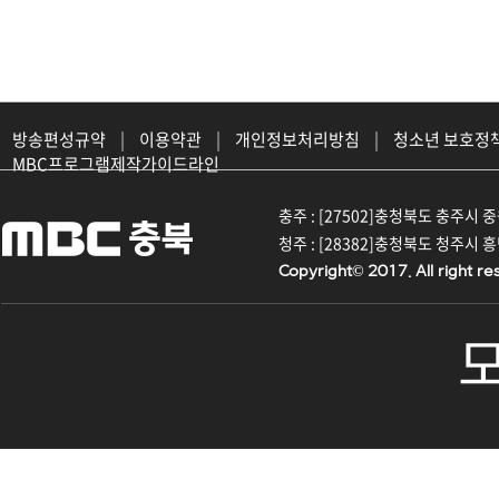
방송편성규약
|
이용약관
|
개인정보처리방침
|
청소년 보호정
MBC프로그램제작가이드라인
충주 : [27502]충청북도 충주시 중원대
청주 : [28382]충청북도 청주시 흥덕구
Copyright© 2017. All right re