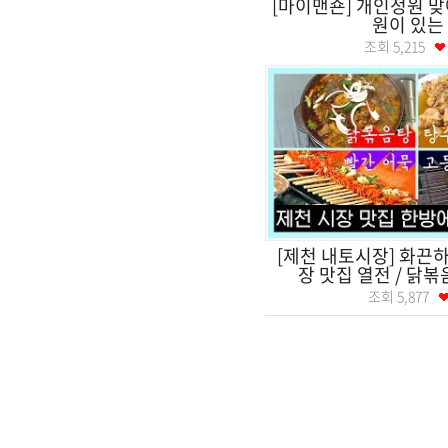
[마이맨숀] 개인정원 맞
원이 있는
조회
5,215
[제천 내토시장] 화끈
장 맛집 열전 / 닭볶음
조회
5,877