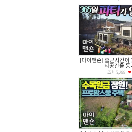
[마이맨숀] 출근시간이 
티공간을 동
조회
5,299