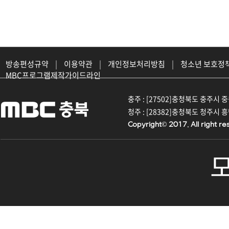
방송편성규약
|
이용약관
|
개인정보처리방침
|
청소년 보호정
MBC프로그램제작가이드라인
충주 : [27502]충청북도 충주시 중원대
청주 : [28382]충청북도 청주시 흥덕구
Copyright© 2017. All right re