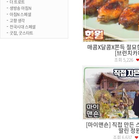
더 트로트
생방송 아침N
아침N 스페셜
고향 생각
전국시대 스페셜
굿잡, 굿스타트
매콤X달콤X쫀득 절묘한
[브런치카
조회
5,226
[마이맨숀] 직접 만든 
딸린 정
조회
6,637