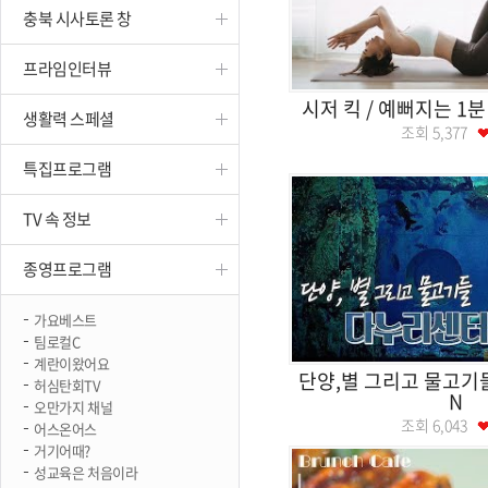
충북 시사토론 창
진천
프라임인터뷰
시저 킥 / 예뻐지는 1분
생활력 스페셜
조회
5,377
특집프로그램
TV 속 정보
종영프로그램
가요베스트
팀로컬C
계란이왔어요
단양,별 그리고 물고기
허심탄회TV
N
오만가지 채널
조회
6,043
어스온어스
거기어때?
성교육은 처음이라