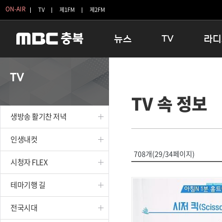
ON-AIR
TV
제1FM
제2FM
뉴스
TV
라디
충청북도
생방송 활기찬 저녁
11:05 
TV
충청북도 교육청
프라임인터뷰
12:00
TV 속 정보
청주
인생내컷
16:00 
충주
테마기행 길
우리 고향
생방송 활기찬 저녁
괴산
충북 시사토론 창
우리 고향
단양
전국시대
라디오특
인생내컷
보은
시청자 FLEX
708개(29/34페이지)
시청자 FLEX
영동
특집프로그램
옥천
TV 속 정보
테마기행 길
음성
종영프로그램
제천
전국시대
증평