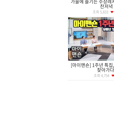
가을에 즐기는 수상
찬저녁
조회
5,833
[마이맨숀] 1주년 특집
찾아가다
조회
4,754