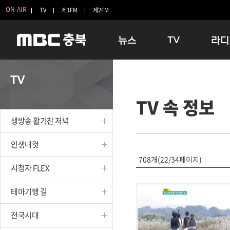
ON-AIR
TV
제1FM
제2FM
뉴스
TV
라디
충청북도
생방송 활기찬 저녁
11:05 
TV
충청북도 교육청
프라임인터뷰
12:00
TV 속 정보
청주
인생내컷
16:00 
충주
테마기행 길
우리 고향
생방송 활기찬 저녁
괴산
충북 시사토론 창
우리 고향
단양
전국시대
라디오특
인생내컷
보은
시청자 FLEX
708개(22/34페이지)
시청자 FLEX
영동
특집프로그램
옥천
TV 속 정보
테마기행 길
음성
종영프로그램
제천
전국시대
증평