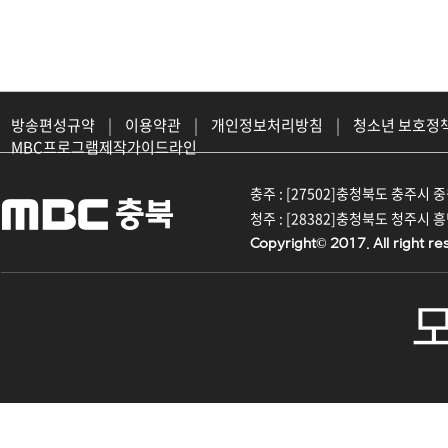
방송편성규약
|
이용약관
|
개인정보처리방침
|
청소년 보호정
MBC프로그램제작가이드라인
충주 : [27502]충청북도 충주시 중원대
청주 : [28382]충청북도 청주시 흥덕구
Copyright© 2017. All right re