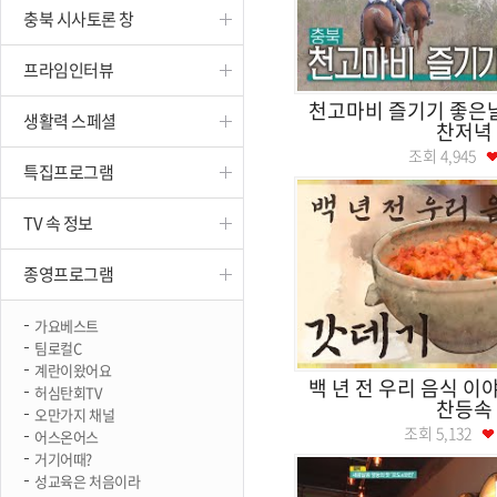
충북 시사토론 창
진천
프라임인터뷰
천고마비 즐기기 좋
생활력 스페셜
찬저녁
조회
4,945
특집프로그램
TV 속 정보
종영프로그램
가요베스트
팀로컬C
계란이왔어요
백 년 전 우리 음식 이야
허심탄회TV
찬등속
오만가지 채널
조회
5,132
어스온어스
거기어때?
성교육은 처음이라