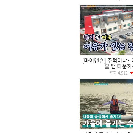
[마이맨숀] 주택이냐~
할 땐 타운하
조회
4,912