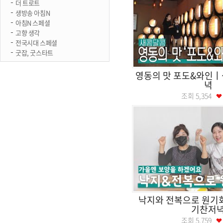
더 트로트
생방송 아침N
아침N 스페셜
고향 생각
전국시대 스페셜
굿잡, 굿스타트
영동의 맛 포도&와인
녁
조회
5,354
낙지와 전복으로 원
기찬저
조회
5,759