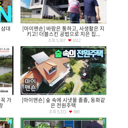
 삼대
[마이맨숀] 바람은 통하고, 사생활은 지
키고! 더블스킨 공법으로 지은 집...
조회
5,307
1012
 꼭 가
[마이맨숀] 숲 속에 시냇물 졸졸, 동화같
랑
은 전원주택
조회
5,372
989