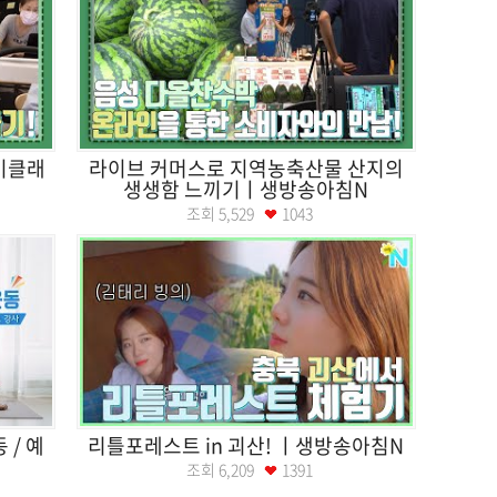
이클래
라이브 커머스로 지역농축산물 산지의
생생함 느끼기ㅣ생방송아침N
조회
5,529
1043
 / 예
리틀포레스트 in 괴산! ㅣ생방송아침N
조회
6,209
1391