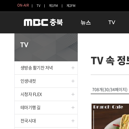
ON-AIR
TV
제1FM
제2FM
뉴스
TV
충청북도
생방송 활기찬 
TV
충청북도 교육청
프라임인터뷰
TV 속 정
청주
인생내컷
충주
테마기행 길
생방송 활기찬 저녁
괴산
충북 시사토론 
단양
전국시대
인생내컷
보은
시청자 FLEX
708개(30/34페이지)
시청자 FLEX
영동
특집프로그램
옥천
TV 속 정보
테마기행 길
음성
종영프로그램
제천
전국시대
증평