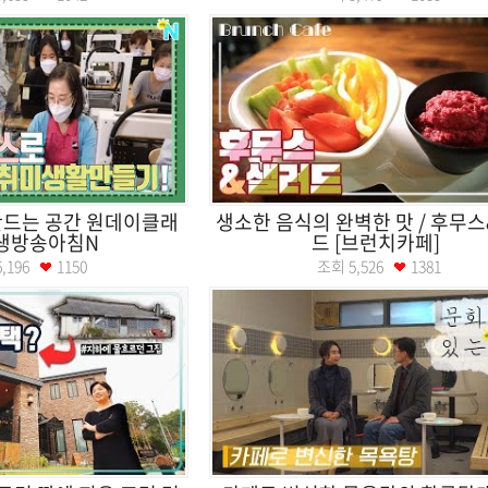
만드는 공간 원데이클래
생소한 음식의 완벽한 맛 / 후무
ㅣ생방송아침N
드 [브런치카페]
6,196
1150
조회
5,526
1381