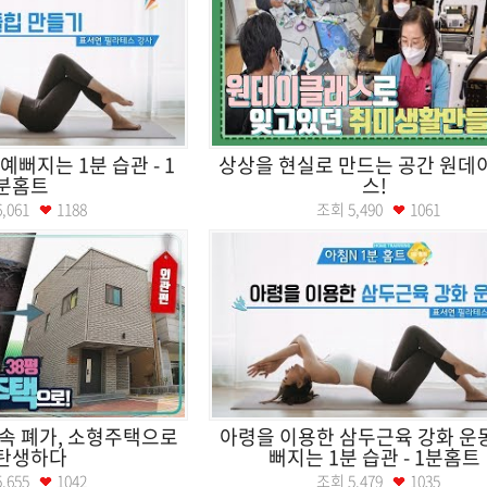
예뻐지는 1분 습관 - 1
상상을 현실로 만드는 공간 원데
분홈트
스!
6,061
1188
조회
5,490
1061
 속 폐가, 소형주택으로
아령을 이용한 삼두근육 강화 운동
탄생하다
뻐지는 1분 습관 - 1분홈트
5,655
1042
조회
5,479
1035