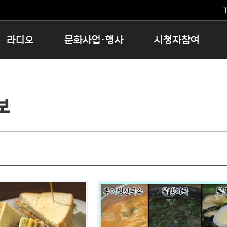
T
라디오
문화사업·행사
시청자참여
저녁
11:05 시사ON
문화행사
공지사항
12:00 정오의 희망곡
모아바유
시청자의견
보
16:00 완벽한 하루
MBC 노래교실
시청자위원회
우리 고향, 부탁해!
해외문화탐방
고충처리인
창
우리 고향, 안녕하십니까?
닥터공감
클린센터
라디오특집 다시듣기
대관안내
시청자불만처리위원회
충청북도 음식문화페스타
청원생명쌀 대청호마라톤
로컬인사이트스쿨
로컬 콘텐츠 Hub
문화행사 아카이빙