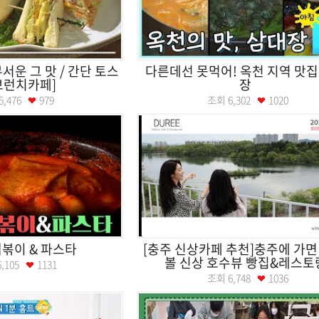
서운 그 맛 / 간단 토스
다른데선 못먹어! 옥천 지역 맛집
브런치카페]
장
5,476
979
조회
6,302
1020
볶이 & 파스타
[충주 신상카페 추천]충주에 가면
볼 신상 호수뷰 빵집&레스토
6,105
1131
조회
6,748
1036