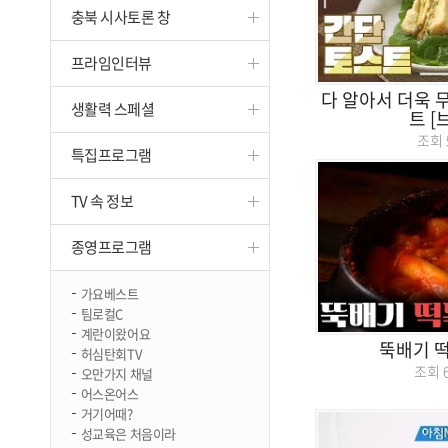
충북 시사토론 창
진천
프라임인터뷰
다 알아서 더욱 무
생활력 스페셜
트 [
조회
특집프로그램
TV 속 정보
종영프로그램
가요베스트
팀로컬C
계란이왔어요
뚝배기 떡
허심탄회TV
조회
오만가지 채널
어스온어스
거기어때?
성교육은 처음이라