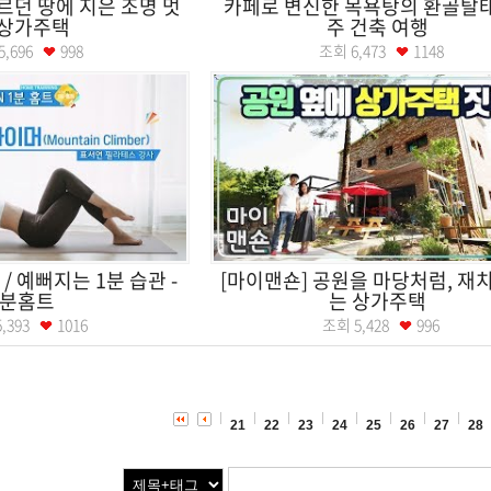
흐르던 땅에 지은 조명 멋
카페로 변신한 목욕탕의 환골탈태 
 상가주택
주 건축 여행
5,696
998
조회
6,473
1148
/ 예뻐지는 1분 습관 -
[마이맨숀] 공원을 마당처럼, 재
1분홈트
는 상가주택
5,393
1016
조회
5,428
996
21
22
23
24
25
26
27
28