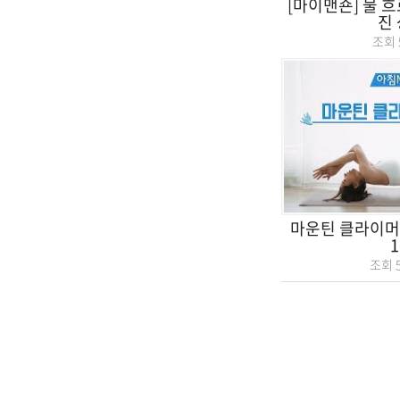
[마이맨숀] 물 
진
조회
마운틴 클라이머 
조회