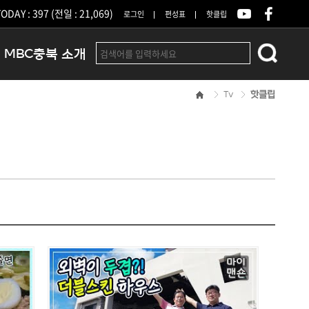
ODAY : 397 (전일 : 21,069)
로그인
편성표
핫클립
MBC충북 소개
Tv
핫클립
인사말
연혁
조직 및 업무안내
방송권역
광고안내
아나운서
오시는길
결산공고