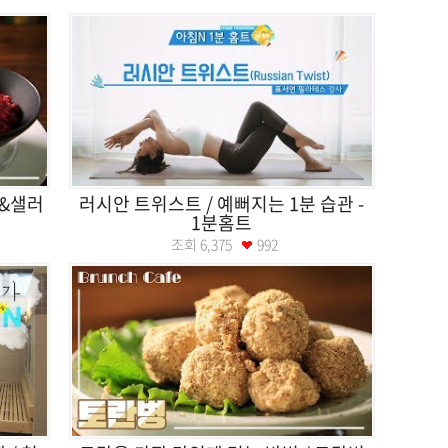
스&샐러
러시안 트위스트 / 예뻐지는 1분 습관 -
1분홈트
조회
6,375
992