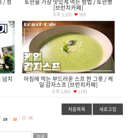
/ 청
토란을 가장 맛있게 먹는 방법 / 토란병
[브런치카페]
조회
5,335
999
치 넘치
아침에 먹는 부드러운 스프 한 그릇 / 케
일 감자스프 [브런치카페]
조회
5,883
1143
처음목록
새로고침
29
30