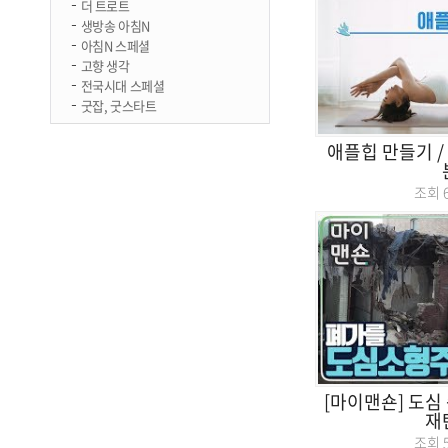
더 트로트
생방송 아침N
아침N 스페셜
고향 생각
전국시대 스페셜
굿잡, 굿스타트
애플힙 만들기 / 
조회
[마이맨숀] 도심
재
조회