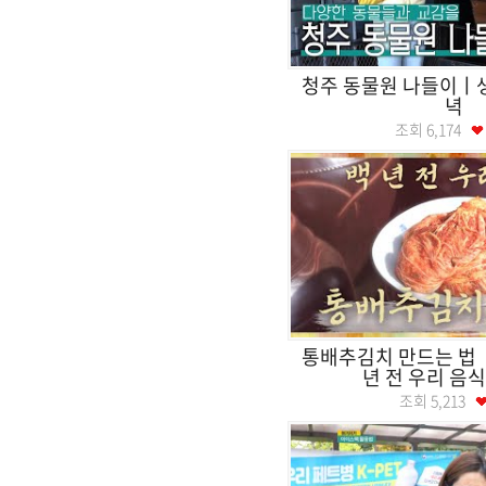
청주 동물원 나들이
녁
조회
6,174
통배추김치 만드는 법 
년 전 우리 음
조회
5,213