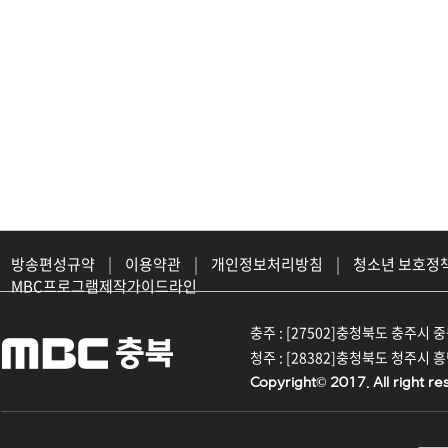
방송편성규약
|
이용약관
|
개인정보처리방침
|
청소년 보호정
MBC프로그램제작가이드라인
충주 : [27502]충청북도 충주시 중원대
청주 : [28382]충청북도 청주시 흥덕구
Copyright© 2017. All right re