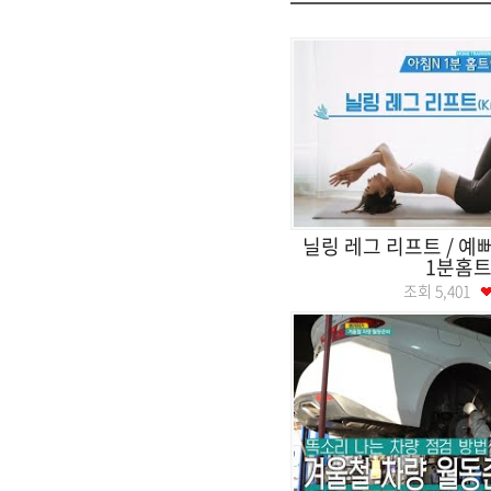
닐링 레그 리프트 / 예
1분홈
조회
5,401