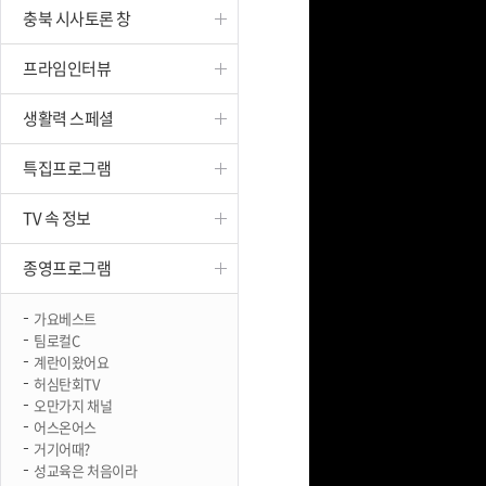
충북 시사토론 창
진천
프라임인터뷰
생활력 스페셜
특집프로그램
TV 속 정보
종영프로그램
가요베스트
팀로컬C
계란이왔어요
허심탄회TV
오만가지 채널
어스온어스
거기어때?
성교육은 처음이라