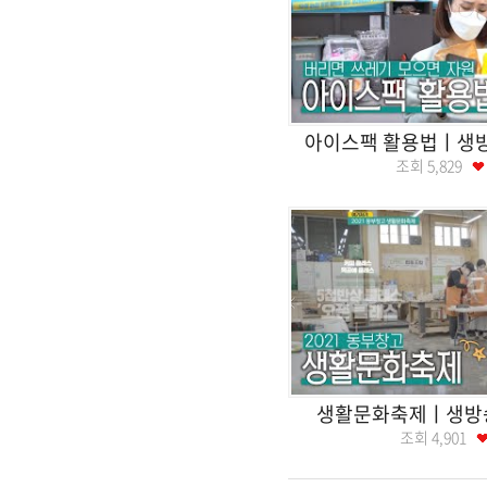
아이스팩 활용법ㅣ생
조회
5,829
생활문화축제ㅣ생방
조회
4,901