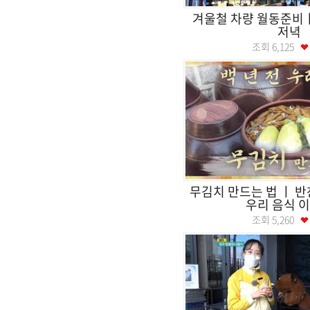
겨울철 차량 월동준
저녁
조회
6,125
무김치 만드는 법 ㅣ 반
우리 음식 
조회
5,260