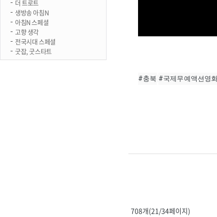
더 트로트
생방송 아침N
아침N 스페셜
고향 생각
전국시대 스페셜
굿잡, 굿스타트
#충북
#국제무예액션영
708개(21/34페이지)