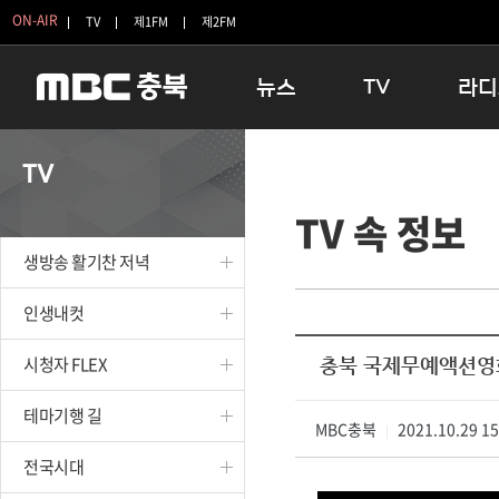
ON-AIR
TV
제1FM
제2FM
뉴스
TV
라디
충청북도
생방송 활기찬 저녁
11:05 
TV
충청북도 교육청
프라임인터뷰
12:00
TV 속 정보
청주
인생내컷
16:00 
충주
테마기행 길
우리 고향
생방송 활기찬 저녁
괴산
충북 시사토론 창
우리 고향
단양
전국시대
라디오특
인생내컷
보은
시청자 FLEX
시청자 FLEX
충북 국제무예액션영
영동
특집프로그램
옥천
TV 속 정보
테마기행 길
음성
MBC충북
종영프로그램
2021.10.29 1
|
제천
전국시대
증평