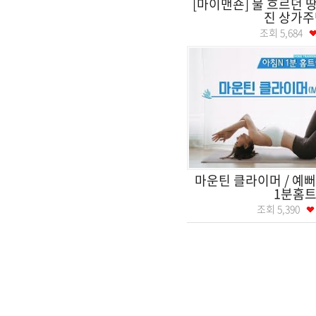
[마이맨숀] 물 흐르던 
진 상가주
조회
5,684
마운틴 클라이머 / 예뻐
1분홈
조회
5,390