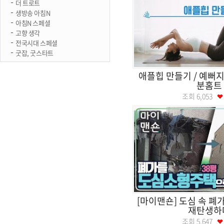
더 트로트
생방송 아침N
아침N 스페셜
고향 생각
전국시대 스페셜
굿잡, 굿스타트
애플힙 만들기 / 예뻐지는
분홈트
조회
6,053
[마이맨숀] 도심 속 폐
재탄생하
조회
5,647