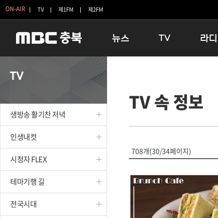
ON-AIR
TV
제1FM
제2FM
뉴스
TV
라디
충청북도
생방송 활기찬 저녁
11:05 
TV
충청북도 교육청
프라임인터뷰
12:00
TV 속 정보
청주
인생내컷
16:00 
충주
테마기행 길
우리 고향
생방송 활기찬 저녁
괴산
충북 시사토론 창
우리 고향
단양
전국시대
라디오특
인생내컷
보은
시청자 FLEX
708개(30/34페이지)
시청자 FLEX
영동
특집프로그램
옥천
TV 속 정보
테마기행 길
음성
종영프로그램
제천
전국시대
증평