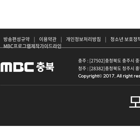
방송편성규약
|
이용약관
|
개인정보처리방침
|
청소년 보호정
MBC프로그램제작가이드라인
충주 : [27502]충청북도 충주시 중원대
청주 : [28382]충청북도 청주시 흥덕구
Copyright© 2017. All right re