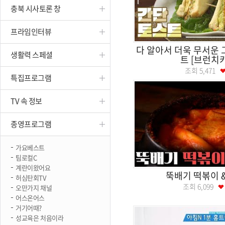
충북 시사토론 창
진천
프라임인터뷰
다 알아서 더욱 무서운 그
생활력 스페셜
트 [브런치
조회
5,471
특집프로그램
TV 속 정보
종영프로그램
가요베스트
팀로컬C
계란이왔어요
뚝배기 떡볶이 
허심탄회TV
조회
6,099
오만가지 채널
어스온어스
거기어때?
성교육은 처음이라