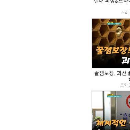
실내 피싱&드
조회
꿀잼보장, 괴산
조회