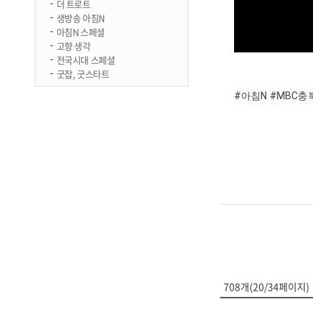
더 트로트
생방송 아침N
아침N 스페셜
고향 생각
전국시대 스페셜
굿잡, 굿스타트
#아침N
#MBC충
708개(20/34페이지)