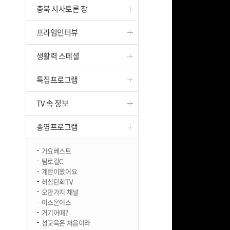
충북 시사토론 창
진천
프라임인터뷰
생활력 스페셜
특집프로그램
TV 속 정보
종영프로그램
가요베스트
팀로컬C
계란이왔어요
허심탄회TV
오만가지 채널
어스온어스
거기어때?
성교육은 처음이라