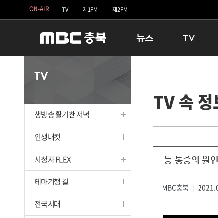
ON-AIR
TV
제1FM
제2FM
뉴스
TV
충청북도
생방송 활기찬 
TV
충청북도 교육청
프라임인터뷰
TV 속 정
청주
인생내컷
충주
테마기행 길
생방송 활기찬 저녁
괴산
충북 시사토론 
단양
전국시대
인생내컷
보은
시청자 FLEX
시청자 FLEX
등 통증의 원
영동
특집프로그램
옥천
TV 속 정보
테마기행 길
음성
MBC충북
종영프로그램
2021.0
|
제천
전국시대
증평