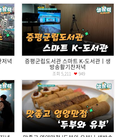
찬저녁
증평군립도서관 스마트 K-도서관ㅣ생
방송활기찬저녁
조회
5,211
949