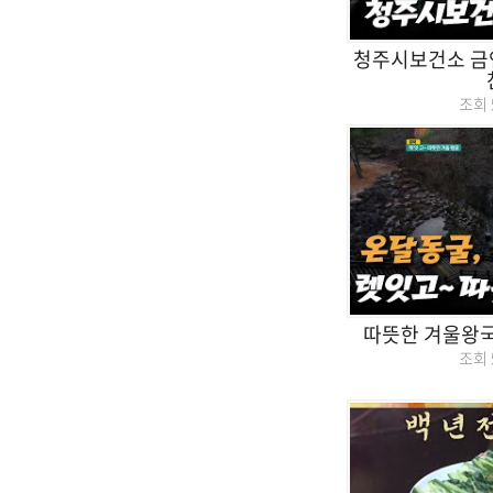
청주시보건소 
조회
따뜻한 겨울왕
조회