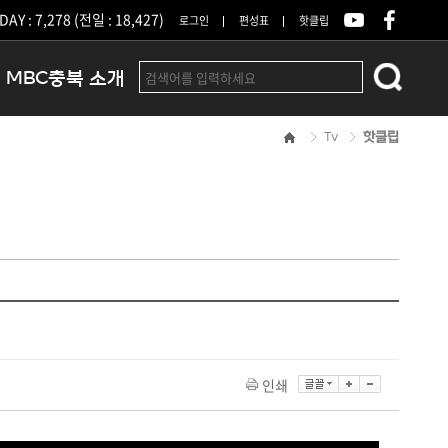
DAY : 7,278 (전일 : 18,427)
로그인
편성표
핫클립
MBC충북 소개
Tv
핫클립
인사말
연혁
조직 및 업무안내
방송권역
광고안내
아나운서
오시는길
결산공고
인쇄