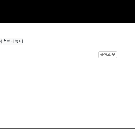
북
#부티뷰티