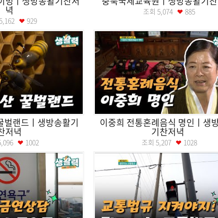
라이빙ㅣ생방송활기찬저
충북국제교육원ㅣ생방송활기찬
녁
조회
5,074
885
5,162
929
 꿀벌랜드ㅣ생방송활기
이중희 전통혼례음식 명인ㅣ생
찬저녁
기찬저녁
5,096
1002
조회
5,207
1028