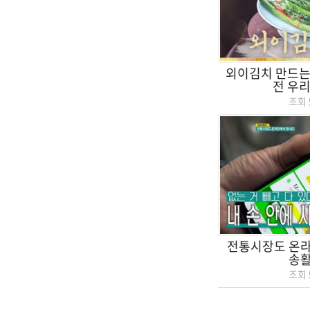
외이김치 만드는 
전 우리
조회
전통시장도 온
송
조회