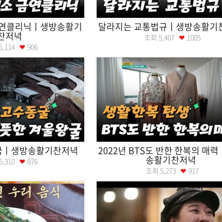
금연클리닉ㅣ생방송활기
달라지는 교통법규ㅣ생방송활기
찬저녁
조회
5,407
1005
5,114
906
국ㅣ생방송활기찬저녁
2022년 BTS도 반한 한복의 매
송활기찬저녁
5,310
876
조회
5,273
917