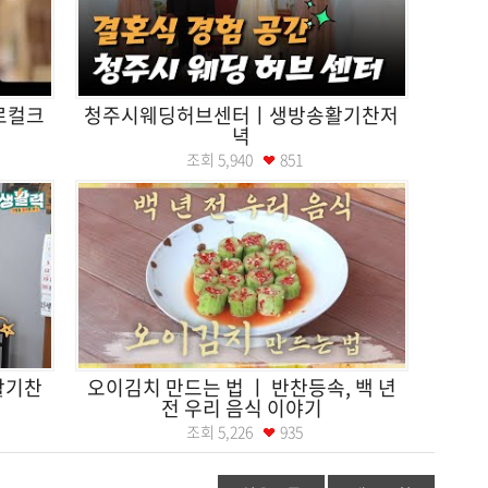
로컬크
청주시웨딩허브센터ㅣ생방송활기찬저
녁
조회
5,940
851
활기찬
오이김치 만드는 법 ㅣ 반찬등속, 백 년
전 우리 음식 이야기
조회
5,226
935