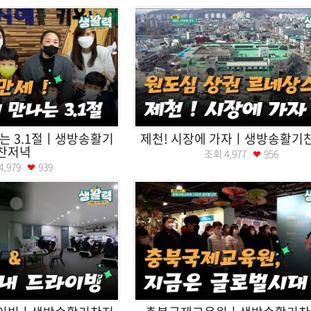
는 3.1절ㅣ생방송활기
제천! 시장에 가자ㅣ생방송활기
찬저녁
조회
4,977
956
4,979
939