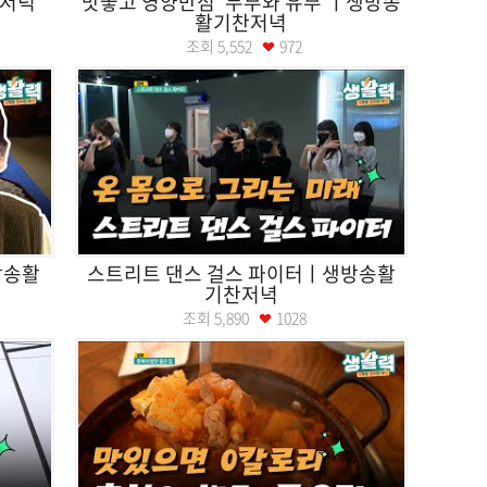
저녁
맛좋고 영양만점 '두부와 유부'ㅣ생방송
활기찬저녁
조회
5,552
972
방송활
스트리트 댄스 걸스 파이터ㅣ생방송활
기찬저녁
조회
5,890
1028