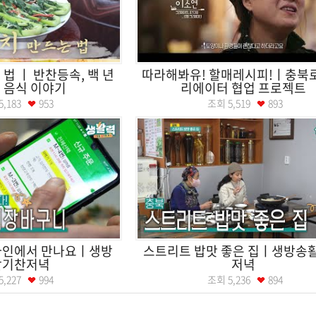
법 ㅣ 반찬등속, 백 년
따라해봐유! 할매레시피!ㅣ충북
 음식 이야기
리에이터 협업 프로젝트
5,183
953
조회
5,519
893
라인에서 만나요ㅣ생방
스트리트 밥맛 좋은 집ㅣ생방송
활기찬저녁
저녁
5,227
994
조회
5,236
894