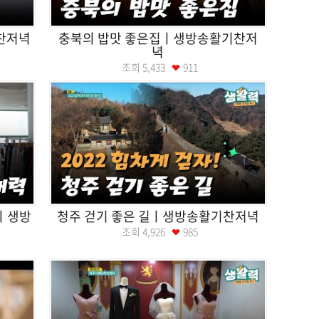
찬저녁
충북의 밥맛 좋은집ㅣ생방송활기찬저
녁
조회
5,433
911
력ㅣ생방
청주 걷기 좋은 길ㅣ생방송활기찬저녁
조회
4,926
985