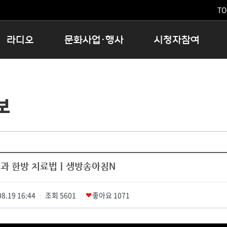
TO
라디오
문화사업·행사
시청자참여
저녁
11:05 시사ON
문화행사
공지사항
12:00 정오의 희망곡
모아바유
시청자의견
보
16:00 완벽한 하루
MBC 노래교실
시청자위원회
우리 고향, 부탁해!
해외문화탐방
고충처리인
창
우리 고향, 안녕하십니까?
닥터공감
클린센터
라디오특집 다시듣기
대관안내
시청자불만처리위원회
충청북도 음식문화페스타
인과 한방 치료법ㅣ생방송아침N
청원생명쌀 대청호마라톤
로컬인사이트스쿨
8.19 16:44
조회
로컬 콘텐츠 Hub
5601
좋아요
1071
|
|
문화행사 아카이빙