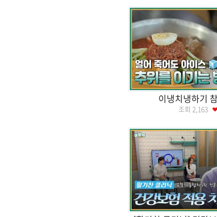
이냉치냉하기 참
조회
2,163