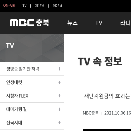
ON-AIR
TV
제1FM
제2FM
뉴스
TV
라디
충청북도
생방송 활기찬 저녁
11:05 
TV
충청북도 교육청
프라임인터뷰
12:00
TV 속 정보
청주
인생내컷
16:00 
충주
테마기행 길
우리 고향
생방송 활기찬 저녁
괴산
충북 시사토론 창
우리 고향
단양
전국시대
라디오특
인생내컷
보은
시청자 FLEX
시청자 FLEX
재난지원금의 효과는
영동
특집프로그램
옥천
TV 속 정보
테마기행 길
음성
MBC충북
종영프로그램
2021.10.06 1
|
제천
전국시대
증평