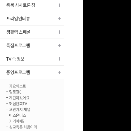
충북 시사토론 창
진천
프라임인터뷰
생활력 스페셜
특집프로그램
TV 속 정보
종영프로그램
가요베스트
팀로컬C
계란이왔어요
허심탄회TV
오만가지 채널
어스온어스
거기어때?
성교육은 처음이라