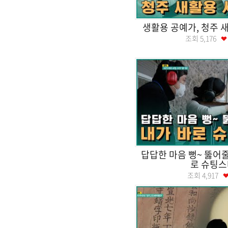
생활용 공예가, 청주 
조회
5,176
답답한 마음 뻥~ 뚫어줄
로 슈팅스
조회
4,917