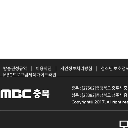
방송편성규약
|
이용약관
|
개인정보처리방침
|
청소년 보호정
MBC프로그램제작가이드라인
충주 : [27502]충청북도 충주시 중원대
청주 : [28382]충청북도 청주시 흥덕구
Copyright© 2017. All right re