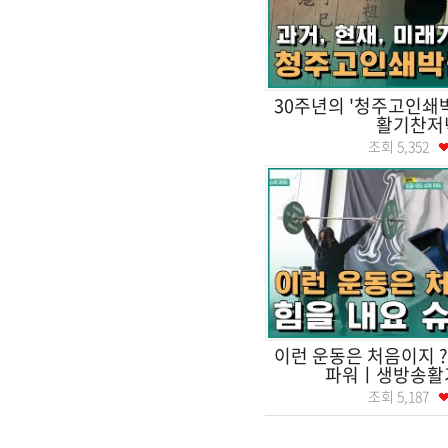
30주년의 '청주고인쇄
활기찬저
조회
5,352
이런 운동은 처음이지 ?
파워ㅣ생방송활
조회
5,187