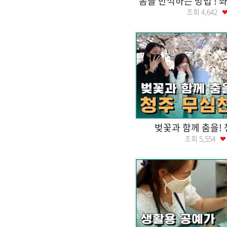
봄을 만끽하는 방법 ! 
조회
4,642
벚꽃과 함께 춤을!
조회
5,554