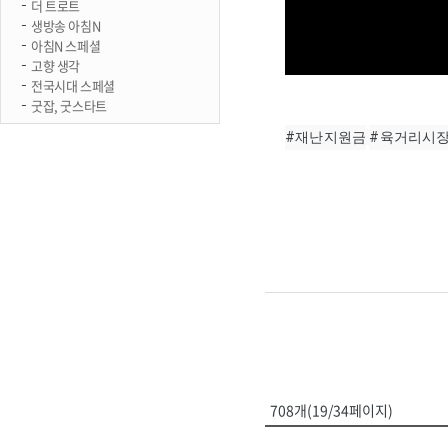
더 트로트
생방송 아침N
아침N 스페셜
고향 생각
전국시대 스페셜
굿잡, 굿스타트
#재난지원금
#육거리시
708개(19/34페이지)