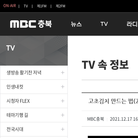
ON-AIR
TV
제1FM
제2FM
뉴스
TV
라디
충청북도
생방송 활기찬 저녁
11:05 
TV
충청북도 교육청
프라임인터뷰
12:00
TV 속 정보
청주
인생내컷
16:00 
충주
테마기행 길
우리 고향
생방송 활기찬 저녁
괴산
충북 시사토론 창
우리 고향
단양
전국시대
라디오특
인생내컷
보은
시청자 FLEX
시청자 FLEX
고초김치 만드는 법(2
영동
특집프로그램
옥천
TV 속 정보
테마기행 길
음성
MBC충북
종영프로그램
2021.12.17 1
|
제천
전국시대
증평