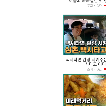
여름의 빠빠빨간 맛 
조회
4,289
택시타면 관광 시켜주는 
시타고 어디
조회
4,662