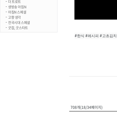
더 트로트
생방송 아침N
아침N 스페셜
고향 생각
전국시대 스페셜
굿잡, 굿스타트
#한식
#레시피
#고초김치
708개(18/34페이지)