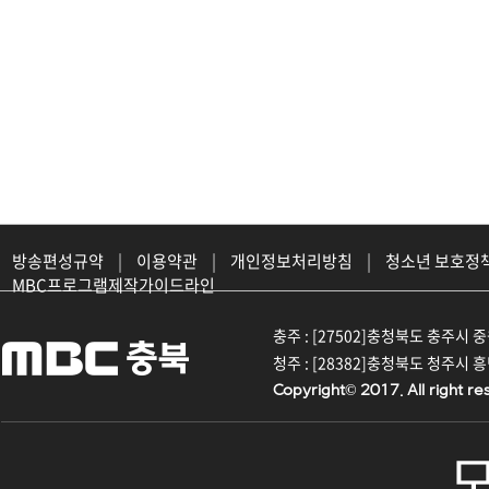
방송편성규약
|
이용약관
|
개인정보처리방침
|
청소년 보호정
MBC프로그램제작가이드라인
충주 : [27502]충청북도 충주시 중원대
청주 : [28382]충청북도 청주시 흥덕구
Copyright© 2017. All right re