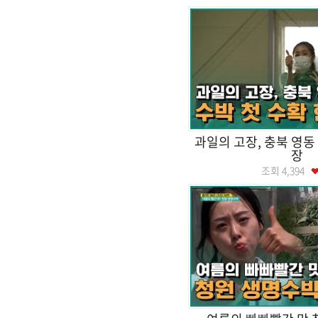
과일의 고장, 충북 영동
장
조회
4,394