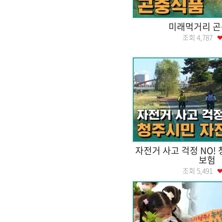
미래먹거리 
조회
4,787
자전거 사고 걱정 NO!
보험
조회
5,491