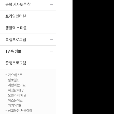
충북 시사토론 창
진천
프라임인터뷰
생활력 스페셜
특집프로그램
TV 속 정보
종영프로그램
가요베스트
팀로컬C
계란이왔어요
허심탄회TV
오만가지 채널
어스온어스
거기어때?
성교육은 처음이라