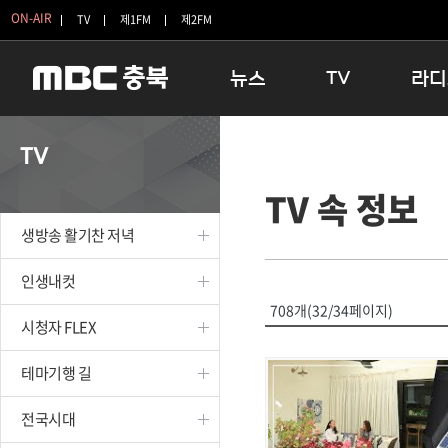
ON-AIR
TV
제1FM
제2FM
뉴스
TV
라디
충청북도
생방송 활기찬 저녁
11:05 
TV
충청북도 교육청
프라임인터뷰
12:00
TV 속 정보
청주
인생내컷
16:00 
충주
테마기행 길
우리 고향
생방송 활기찬 저녁
괴산
충북 시사토론 창
우리 고향
단양
전국시대
라디오특
인생내컷
보은
시청자 FLEX
708개(32/34페이지)
시청자 FLEX
영동
특집프로그램
옥천
TV 속 정보
테마기행 길
음성
종영프로그램
제천
전국시대
증평