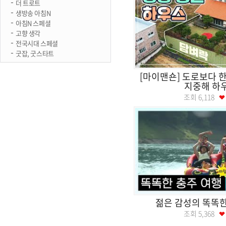
더 트로트
생방송 아침N
아침N 스페셜
고향 생각
전국시대 스페셜
굿잡, 굿스타트
[마이맨숀] 도로보다 
지중해 하
조회
6,118
젊은 감성의 똑똑한
조회
5,368