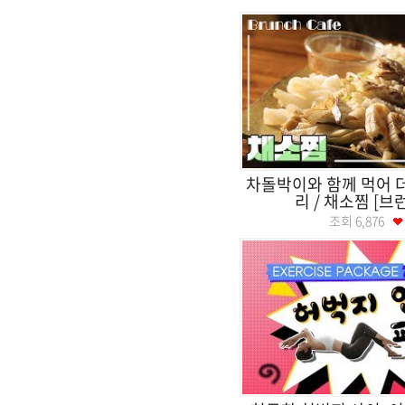
차돌박이와 함께 먹어 
리 / 채소찜 [
조회
6,876