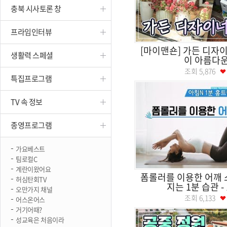
충북 시사토론 창
진천
프라임인터뷰
[마이맨숀] 가든 디자
생활력 스페셜
이 아름다운
조회
5,876
특집프로그램
TV 속 정보
종영프로그램
가요베스트
팀로컬C
계란이왔어요
폼롤러를 이용한 어깨 
허심탄회TV
지는 1분 습관 -
오만가지 채널
조회
6,133
어스온어스
거기어때?
성교육은 처음이라