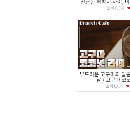
친근한 허벅지 사이, 
조회
6,591
부드러운 고구마와 달콤
남 / 고구마 
조회
6,037