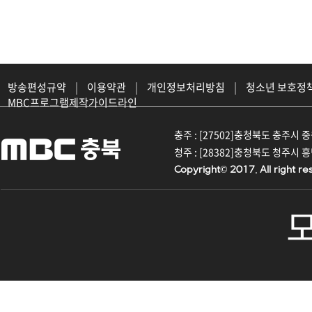
방송편성규약
|
이용약관
|
개인정보처리방침
|
청소년 보호정
MBC프로그램제작가이드라인
충주 : [27502]충청북도 충주시 중원대
청주 : [28382]충청북도 청주시 흥덕구
Copyright© 2017. All right re