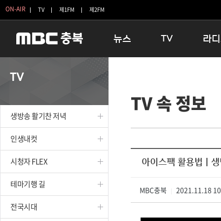
ON-AIR
TV
제1FM
제2FM
뉴스
TV
라디
충청북도
생방송 활기찬 저녁
11:05 
TV
충청북도 교육청
프라임인터뷰
12:00
TV 속 정보
청주
인생내컷
16:00 
충주
테마기행 길
우리 고향
생방송 활기찬 저녁
괴산
충북 시사토론 창
우리 고향
단양
전국시대
라디오특
인생내컷
보은
시청자 FLEX
시청자 FLEX
아이스팩 활용법ㅣ
영동
특집프로그램
옥천
TV 속 정보
테마기행 길
음성
MBC충북
종영프로그램
2021.11.18 1
|
제천
전국시대
증평