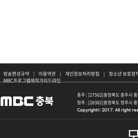
방송편성규약
|
이용약관
|
개인정보처리방침
|
청소년 보호정
MBC프로그램제작가이드라인
충주 : [27502]충청북도 충주시 중원대
청주 : [28382]충청북도 청주시 흥덕구
Copyright© 2017. All right re