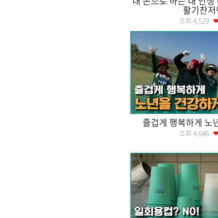
내 손으로 하는 내 인
활기찬저
조회
4,529
즐겁게 행복하게 노
조회
4,646