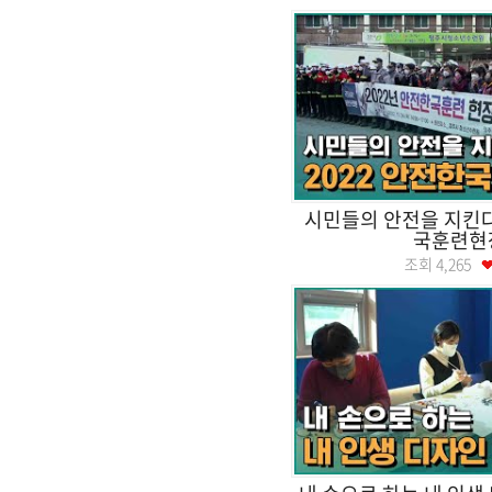
시민들의 안전을 지킨다!
국훈련현
조회
4,265