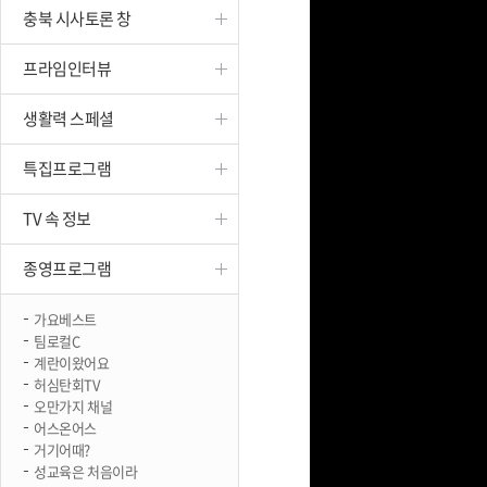
충북 시사토론 창
진천
프라임인터뷰
생활력 스페셜
특집프로그램
TV 속 정보
종영프로그램
가요베스트
팀로컬C
계란이왔어요
허심탄회TV
오만가지 채널
어스온어스
거기어때?
성교육은 처음이라