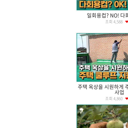
일회용컵? NO! 다
조회
4,588
주택 옥상을 시원하게 
사업
조회
4,860