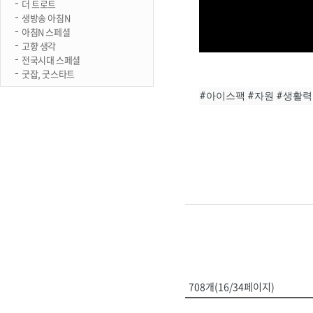
더 트로트
생방송 아침N
아침N 스페셜
고향 생각
전국시대 스페셜
굿잡, 굿스타트
#아이스팩
#자원
#생활력
708개(16/34페이지)