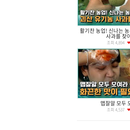
활기찬 농업! 신나는 농
사과를 찾
조회
4,894
맵잘알 모두 
조회
4,537