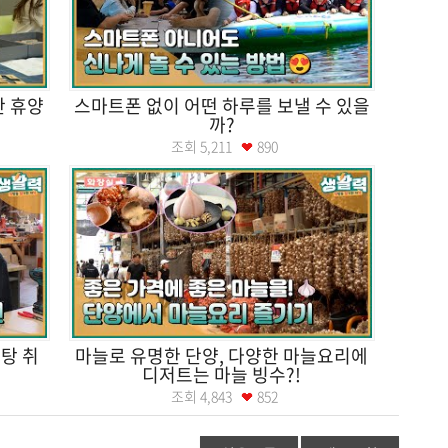
산 휴양
스마트폰 없이 어떤 하루를 보낼 수 있을
까?
조회
5,211
890
탕 취
마늘로 유명한 단양, 다양한 마늘요리에
디저트는 마늘 빙수?!
조회
4,843
852