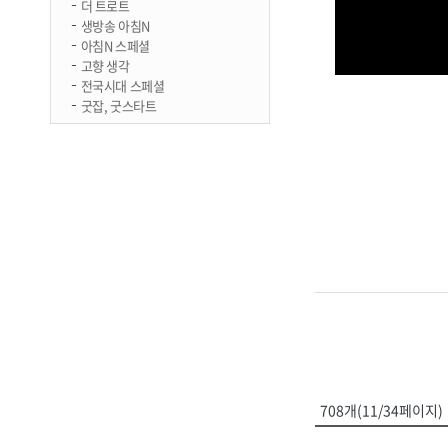
더 트로트
생방송 아침N
아침N 스페셜
고향 생각
전국시대 스페셜
굿잡, 굿스타트
708개(11/34페이지)