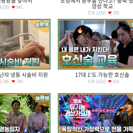
제빵왕을 찾아서
도청에서 공부를 한다고? 충북 생
양성 학교
4,079
841
조회
3,650
795
 난자 냉동 시술비 지원
17대 1'도 가능한 호신술
3,386
796
조회
3,652
814