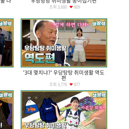
물 다
우당탕탕 취미생활 종이접기편
조회
3,600
809
'3대 몇치냐?' 우당탕탕 취미생활 역도
편
조회
3,778
877