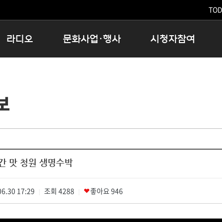
TODA
라디오
문화사업·행사
시청자참여
저녁
11:05 시사ON
문화행사
공지사항
12:00 정오의 희망곡
모아바유
시청자의견
보
16:00 완벽한 하루
MBC 노래교실
시청자위원회
우리 고향, 부탁해!
해외문화탐방
고충처리인
창
우리 고향, 안녕하십니까?
닥터공감
클린센터
라디오특집 다시듣기
대관안내
시청자불만처리위원회
충청북도 음식문화페스타
간 맛 청원 생명수박
청원생명쌀 대청호마라톤
로컬인사이트스쿨
6.30 17:29
조회
로컬 콘텐츠 Hub
4288
좋아요
946
|
|
문화행사 아카이빙