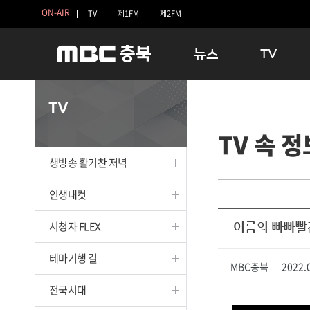
ON-AIR
TV
제1FM
제2FM
뉴스
TV
충청북도
생방송 활기찬 
TV
충청북도 교육청
프라임인터뷰
TV 속 정
청주
인생내컷
충주
테마기행 길
생방송 활기찬 저녁
괴산
충북 시사토론 
단양
전국시대
인생내컷
보은
시청자 FLEX
시청자 FLEX
여름의 빠빠빨
영동
특집프로그램
옥천
TV 속 정보
테마기행 길
음성
MBC충북
종영프로그램
2022.0
|
제천
전국시대
증평