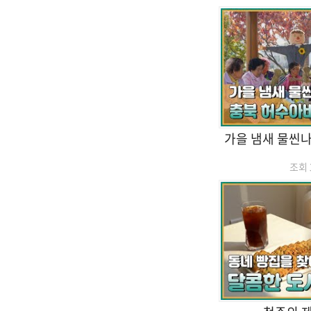
가을 냄새 물씬나
조회