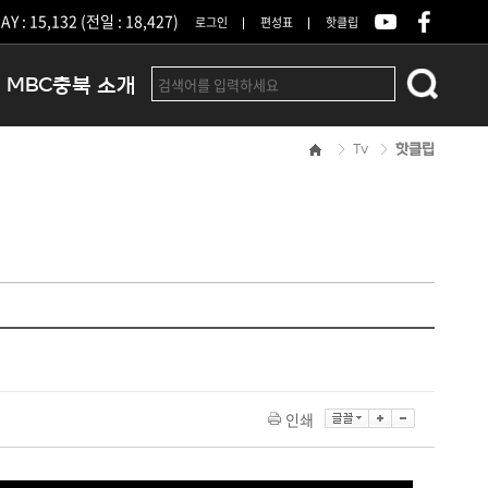
Y : 15,132 (전일 : 18,427)
로그인
편성표
핫클립
MBC충북 소개
Tv
핫클립
인사말
연혁
조직 및 업무안내
방송권역
광고안내
아나운서
오시는길
결산공고
인쇄