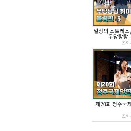
일상의 스트레스,
우당탕탕 
조회
제20회 청주국
조회