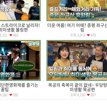
 스트라이크로 날리자!
더운 여름! 여기 어때? 증평 좌구
취미생활 볼링편
림
4,151
862
조회
3,973
879
제단편영화제를 즐기는
목공의 축복이 끝이 없네~ 우당탕
꿀팁
미생활 목공편
4,160
992
조회
4,116
857