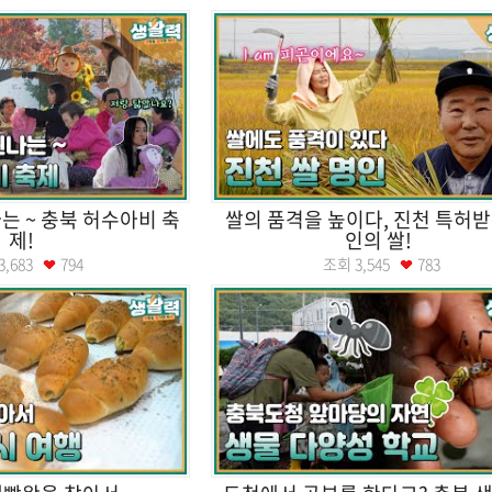
는 ~ 충북 허수아비 축
쌀의 품격을 높이다, 진천 특허받
제!
인의 쌀!
3,683
794
조회
3,545
783