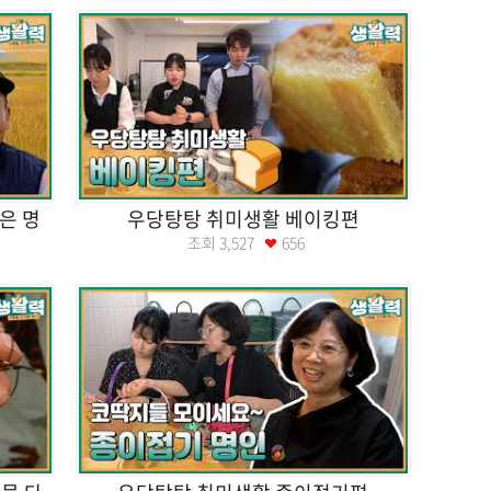
은 명
우당탕탕 취미생활 베이킹편
조회
3,527
656