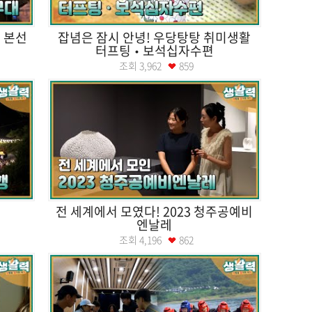
 본선
잡념은 잠시 안녕! 우당탕탕 취미생활
터프팅•보석십자수편
조회
3,962
859
전 세계에서 모였다! 2023 청주공예비
엔날레
조회
4,196
862