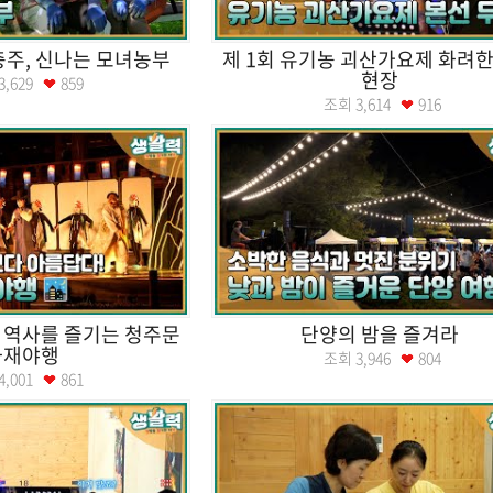
 충주, 신나는 모녀농부
제 1회 유기농 괴산가요제 화려한
현장
3,629
859
조회
3,614
916
 역사를 즐기는 청주문
단양의 밤을 즐겨라
화재야행
조회
3,946
804
4,001
861