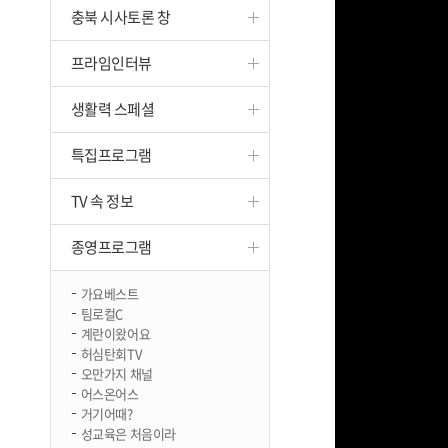
충북 시사토론 창
진천
프라임인터뷰
생활력 스페셜
특집프로그램
TV 속 정보
종영프로그램
가요베스트
팀로컬C
계란이왔어요
허심탄회TV
오만가지 채널
어스온어스
거기어때?
성교육은 처음이라