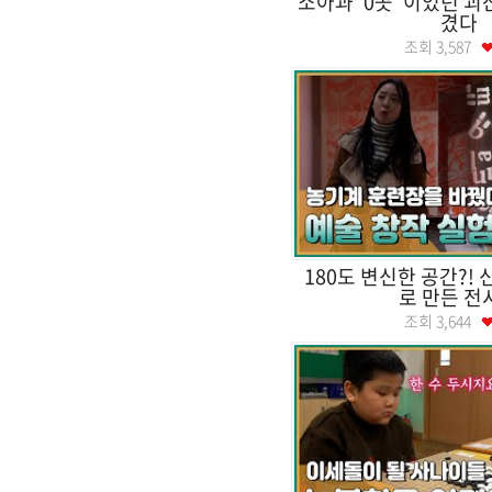
소아과 '0곳' 이었던 
겼다
조회
3,587
180도 변신한 공간?!
로 만든 전
조회
3,644