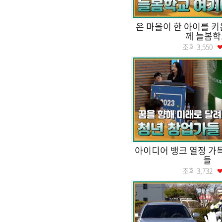
온 마을이 한 아이를 키
께 늘봄학
조회
3,550
아이디어 뱅크 열정 가
들
조회
3,732