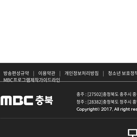
방송편성규약
|
이용약관
|
개인정보처리방침
|
청소년 보호정
MBC프로그램제작가이드라인
충주 : [27502]충청북도 충주시 중원대
청주 : [28382]충청북도 청주시 흥덕구
Copyright© 2017. All right re