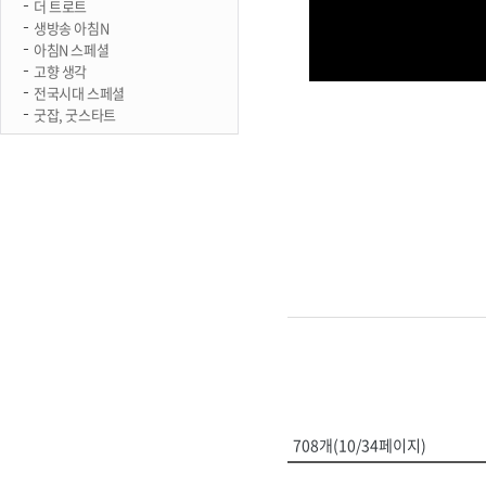
더 트로트
생방송 아침N
아침N 스페셜
고향 생각
전국시대 스페셜
굿잡, 굿스타트
708개(10/34페이지)