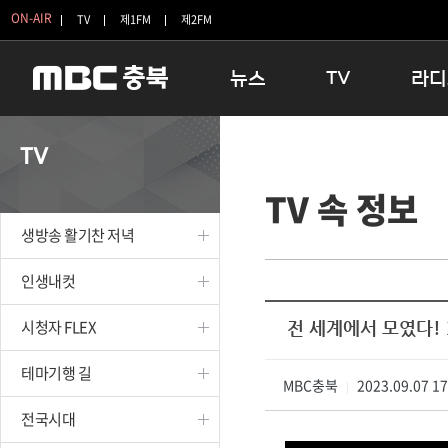
ON-AIR
TV
제1FM
제2FM
뉴스
TV
라디
충청북도
생방송 활기찬 저녁
11:05 
TV
충청북도 교육청
프라임인터뷰
12:00
TV 속 정보
청주
인생내컷
16:00 
충주
테마기행 길
우리 고향
생방송 활기찬 저녁
괴산
충북 시사토론 창
우리 고향
단양
전국시대
라디오특
인생내컷
보은
시청자 FLEX
시청자 FLEX
전 세계에서 모였다!
영동
특집프로그램
옥천
TV 속 정보
테마기행 길
음성
MBC충북
종영프로그램
2023.09.07 1
|
제천
전국시대
증평