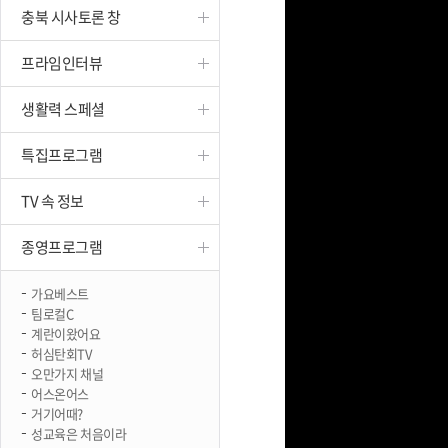
충북 시사토론 창
진천
프라임인터뷰
생활력 스페셜
특집프로그램
TV 속 정보
종영프로그램
가요베스트
팀로컬C
계란이왔어요
허심탄회TV
오만가지 채널
어스온어스
거기어때?
성교육은 처음이라