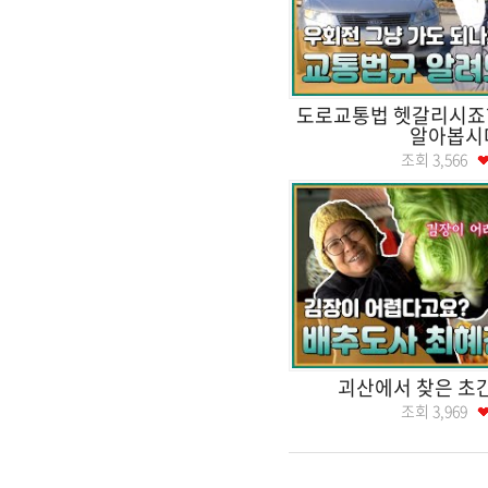
도로교통법 헷갈리시죠?
알아봅시
조회
3,566
괴산에서 찾은 초
조회
3,969