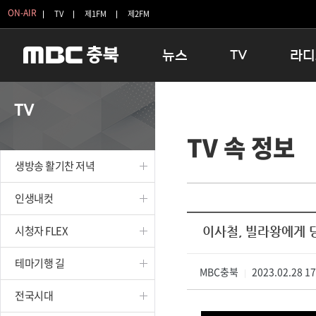
ON-AIR
TV
제1FM
제2FM
뉴스
TV
라디
충청북도
생방송 활기찬 저녁
11:05 
TV
충청북도 교육청
프라임인터뷰
12:00
TV 속 정보
청주
인생내컷
16:00 
충주
테마기행 길
우리 고향
생방송 활기찬 저녁
괴산
충북 시사토론 창
우리 고향
단양
전국시대
라디오특
인생내컷
보은
시청자 FLEX
시청자 FLEX
이사철, 빌라왕에게 
영동
특집프로그램
옥천
TV 속 정보
테마기행 길
음성
MBC충북
종영프로그램
2023.02.28 1
|
제천
전국시대
증평