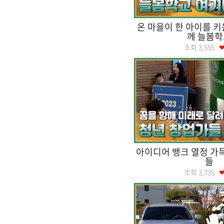
온 마을이 한 아이를 키
께 늘봄학
조회
3,555
아이디어 뱅크 열정 가
들
조회
3,735