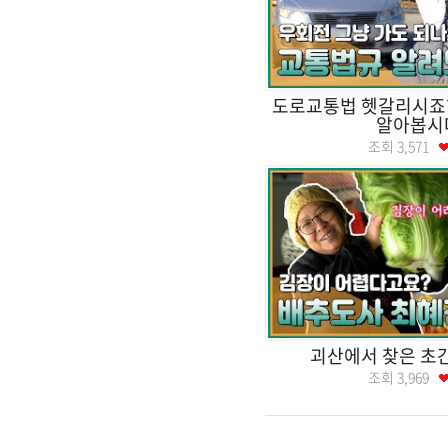
도로교통법 헷갈리시죠?
알아봅시
조회
3,571
괴산에서 찾은 초
조회
3,969