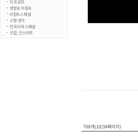
더 트로트
생방송 아침N
아침N 스페셜
고향 생각
전국시대 스페셜
굿잡, 굿스타트
708개(10/34페이지)