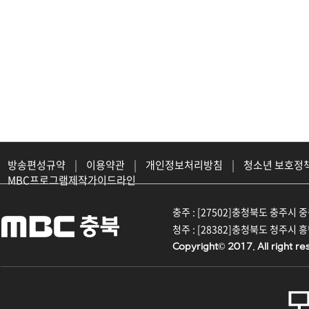
방송편성규약
|
이용약관
|
개인정보처리방침
|
청소년 보호정
MBC프로그램제작가이드라인
충주 : [27502]충청북도 충주시 중원대
청주 : [28382]충청북도 청주시 흥덕구
Copyright© 2017. All right re