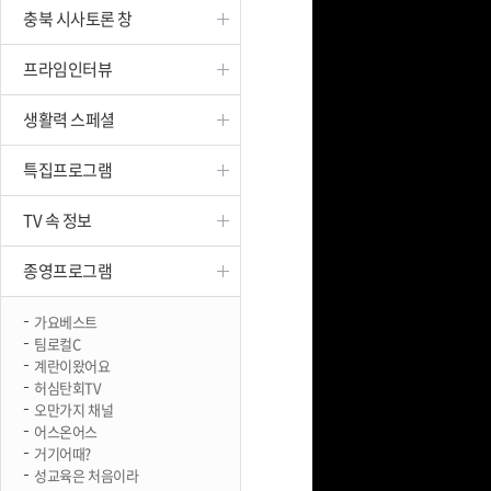
충북 시사토론 창
진천
프라임인터뷰
생활력 스페셜
특집프로그램
TV 속 정보
종영프로그램
가요베스트
팀로컬C
계란이왔어요
허심탄회TV
오만가지 채널
어스온어스
거기어때?
성교육은 처음이라