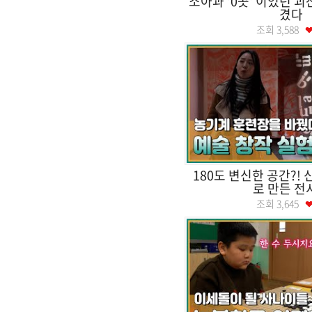
소아과 '0곳' 이었던 
겼다
조회
3,588
180도 변신한 공간?!
로 만든 전
조회
3,645