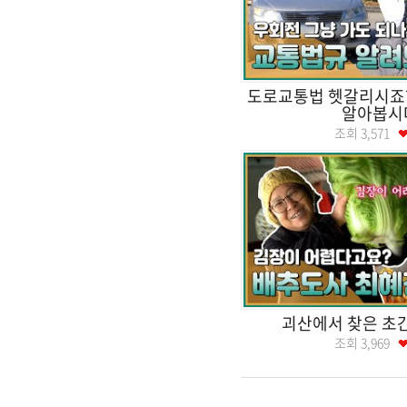
도로교통법 헷갈리시죠?
알아봅시
조회
3,571
괴산에서 찾은 초
조회
3,969