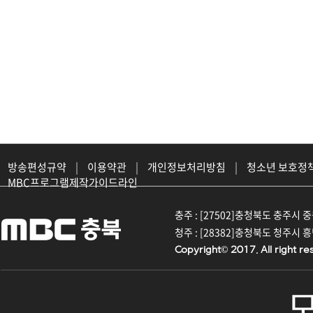
방송편성규약
|
이용약관
|
개인정보처리방침
|
청소년 보호정
MBC프로그램제작가이드라인
충주 : [27502]충청북도 충주시 중원대
청주 : [28382]충청북도 청주시 흥덕구
Copyright© 2017. All right re