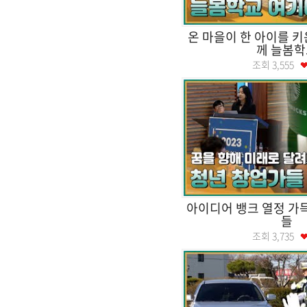
온 마을이 한 아이를 키
께 늘봄학
조회
3,555
아이디어 뱅크 열정 가
들
조회
3,735