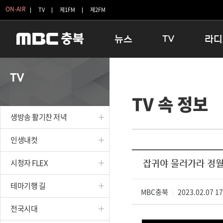
ON-AIR
TV
제1FM
제2FM
뉴스
TV
라디
충청북도
생방송 활기찬 저녁
11:05 
TV
충청북도 교육청
프라임인터뷰
12:00
TV 속 정보
청주
인생내컷
16:00 
충주
테마기행 길
우리 고향
생방송 활기찬 저녁
괴산
충북 시사토론 창
우리 고향
단양
전국시대
라디오특
인생내컷
보은
시청자 FLEX
시청자 FLEX
잡귀야 물러가라 정
영동
특집프로그램
옥천
TV 속 정보
테마기행 길
음성
MBC충북
종영프로그램
2023.02.07 1
|
제천
전국시대
증평