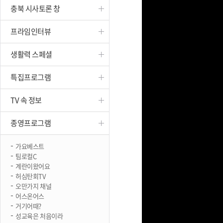
충북 시사토론 창
진천
프라임인터뷰
생활력 스페셜
특집프로그램
TV 속 정보
종영프로그램
가요베스트
팀로컬C
계란이왔어요
허심탄회TV
오만가지 채널
어스온어스
거기어때?
성교육은 처음이라