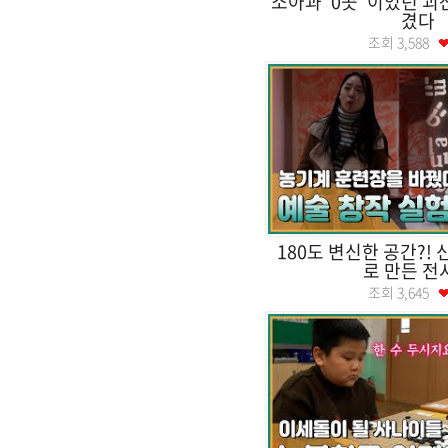
소아과 '0곳' 이었던 
겼다
조회
3,588
180도 변신한 공간?!
로 만든 전
조회
3,645