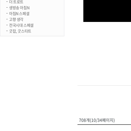
더 트로트
생방송 아침N
아침N 스페셜
고향 생각
전국시대 스페셜
굿잡, 굿스타트
708개(10/34페이지)