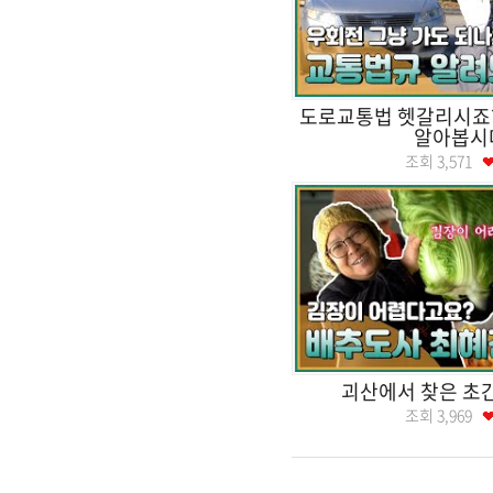
도로교통법 헷갈리시죠?
알아봅시
조회
3,571
괴산에서 찾은 초
조회
3,969