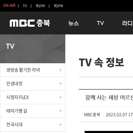
ON-AIR
TV
제1FM
제2FM
뉴스
TV
라디
충청북도
생방송 활기찬 저녁
11:05 
TV
충청북도 교육청
프라임인터뷰
12:00
TV 속 정보
청주
인생내컷
16:00 
충주
테마기행 길
우리 고향
생방송 활기찬 저녁
괴산
충북 시사토론 창
우리 고향
단양
전국시대
라디오특
인생내컷
보은
시청자 FLEX
시청자 FLEX
함께 사는 세상 어르
영동
특집프로그램
옥천
TV 속 정보
테마기행 길
음성
MBC충북
종영프로그램
2023.02.07 1
|
제천
전국시대
증평