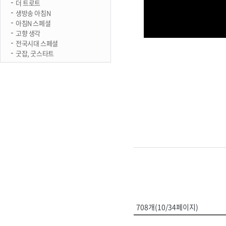
더 트로트
생방송 아침N
아침N 스페셜
고향 생각
전국시대 스페셜
굿잡, 굿스타트
708개(10/34페이지)