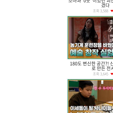
소아과 '0곳' 이었던 
겼다
조회
3,588
180도 변신한 공간?!
로 만든 전
조회
3,645