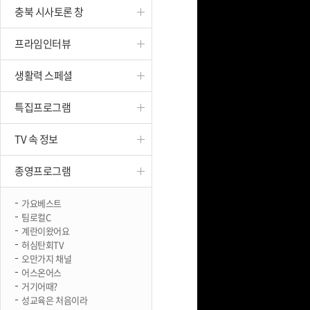
충북 시사토론 창
진천
프라임인터뷰
생활력 스페셜
특집프로그램
TV 속 정보
종영프로그램
가요베스트
팀로컬C
계란이왔어요
허심탄회TV
오만가지 채널
어스온어스
거기어때?
성교육은 처음이라