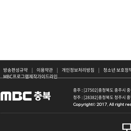
방송편성규약
|
이용약관
|
개인정보처리방침
|
청소년 보호정
MBC프로그램제작가이드라인
충주 : [27502]충청북도 충주시 중원대
청주 : [28382]충청북도 청주시 흥덕구
Copyright© 2017. All right re