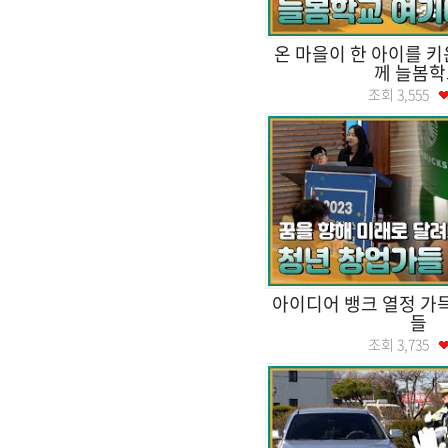
온 마을이 한 아이를 키
께 늘봄학
조회
3,555
아이디어 뱅크 열정 가
들
조회
3,735