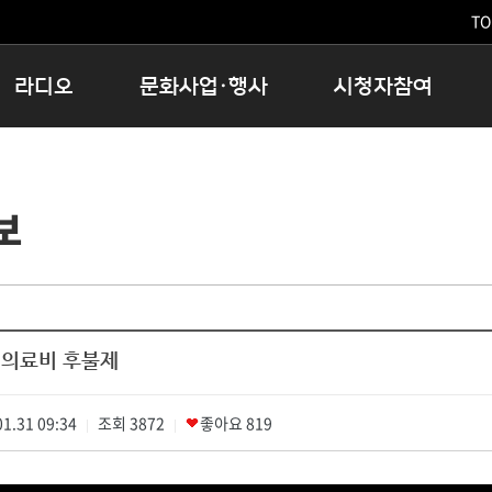
TO
라디오
문화사업·행사
시청자참여
저녁
11:05 시사ON
문화행사
공지사항
12:00 정오의 희망곡
모아바유
시청자의견
보
16:00 완벽한 하루
MBC 노래교실
시청자위원회
우리 고향, 부탁해!
해외문화탐방
고충처리인
창
우리 고향, 안녕하십니까?
닥터공감
클린센터
라디오특집 다시듣기
대관안내
시청자불만처리위원회
충청북도 음식문화페스타
 의료비 후불제
청원생명쌀 대청호마라톤
로컬인사이트스쿨
1.31 09:34
조회
로컬 콘텐츠 Hub
3872
좋아요
819
|
|
문화행사 아카이빙