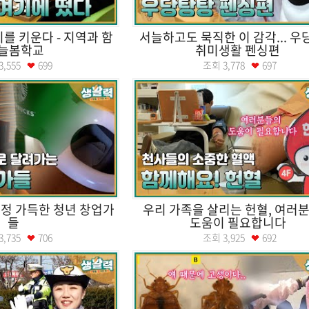
이를 키운다 - 지역과 함
서늘하고도 묵직한 이 감각... 
 늘봄학교
취미생활 펜싱편
3,555
699
조회
3,778
697
정 가득한 청년 창업가
우리 가족을 살리는 헌혈, 여러
들
도움이 필요합니다
3,735
706
조회
3,925
692