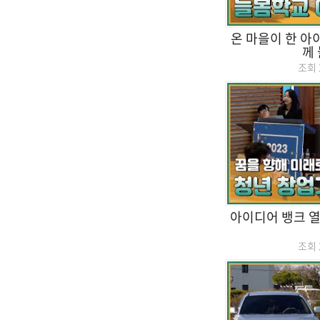
온 마을이 한 아
께
조회
아이디어 뱅크 열
조회