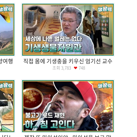
단양여행
직접 몸에 기생충을 키우신 엄기선 교수
조회
3,783
748