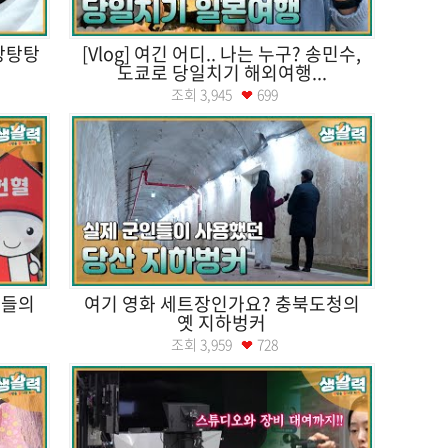
우당탕탕
[Vlog] 여긴 어디.. 나는 누구? 송민수,
도쿄로 당일치기 해외여행...
조회
3,945
699
분들의
여기 영화 세트장인가요? 충북도청의
옛 지하벙커
조회
3,959
728