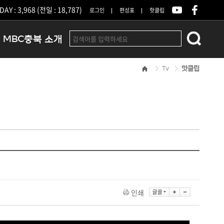
DAY : 3,968 (전일 : 18,787)
로그인
편성표
핫클립
MBC충북 소개
Tv
핫클립
인사말
연혁
조직 및 업무안내
방송권역
광고안내
아나운서
오시는길
결산공고
인쇄