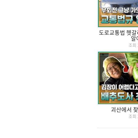
도로교통법 헷갈
알
조회
괴산에서 찾
조회