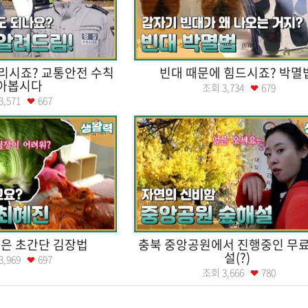
리시죠? 교통안전 수칙
빈대 때문에 힘드시죠? 박멸
아봅시다
조회
3,734
679
3,571
667
은 초간단 김장법
충북 중앙공원에서 진행중인 무료
설(?)
3,969
697
조회
3,666
780