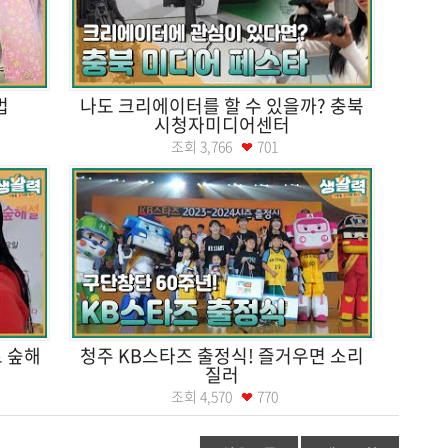
법
나도 크리에이터를 할 수 있을까? 충북
시청자미디어센터
조회
3,766
701
 숲해
청주 KB스타즈 출정식! 즐거우면 소리
질러
조회
4,570
770