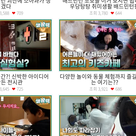
이었던 괴산에 소아과가 생
배드민턴 초보들 이거 보시면 됩
겼다
우당탕탕 취미생활 배드민턴
3,588
709
조회
3,780
644
공간?! 신박한 아이디어
다양한 놀이와 동물 체험까지 즐길
만든 전시관
는 여기는??
3,645
725
조회
3,921
686