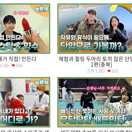
내가 직접! 만든다
체험과 힐링 두마리 토끼 잡은 
1편(충북)
3,550
666
조회
3,383
635