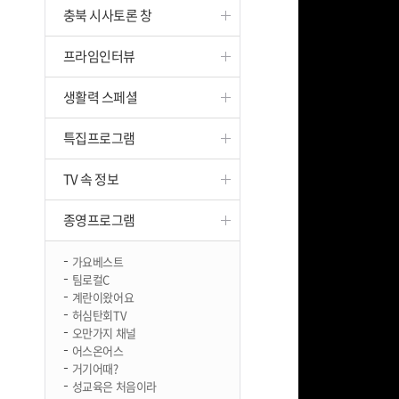
충북 시사토론 창
진천
프라임인터뷰
생활력 스페셜
특집프로그램
TV 속 정보
종영프로그램
가요베스트
팀로컬C
계란이왔어요
허심탄회TV
오만가지 채널
어스온어스
거기어때?
성교육은 처음이라