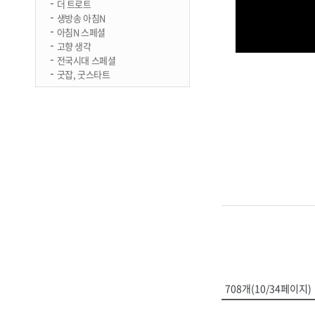
더 트로트
생방송 아침N
아침N 스페셜
고향 생각
전국시대 스페셜
굿잡, 굿스타트
708개(10/34페이지)