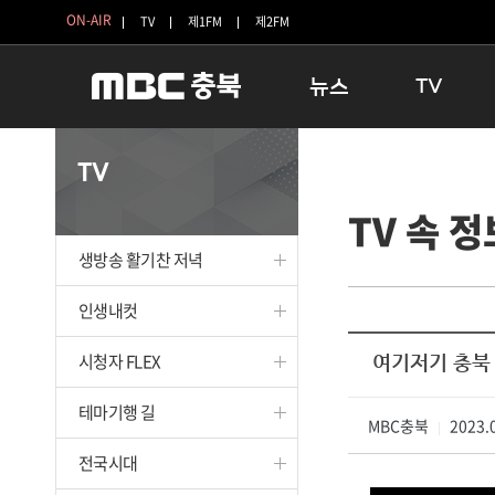
ON-AIR
TV
제1FM
제2FM
뉴스
TV
충청북도
생방송 활기찬 
TV
충청북도 교육청
프라임인터뷰
TV 속 정
청주
인생내컷
충주
테마기행 길
생방송 활기찬 저녁
괴산
충북 시사토론 
단양
전국시대
인생내컷
보은
시청자 FLEX
시청자 FLEX
여기저기 충북
영동
특집프로그램
옥천
TV 속 정보
테마기행 길
음성
MBC충북
종영프로그램
2023.0
|
제천
전국시대
증평