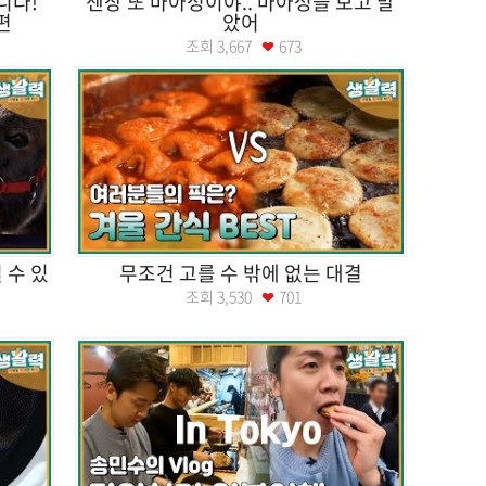
니다!
젠장 또 마아성이야.. 마아성을 보고 말
편
았어
조회
3,667
673
 수 있
무조건 고를 수 밖에 없는 대결
조회
3,530
701