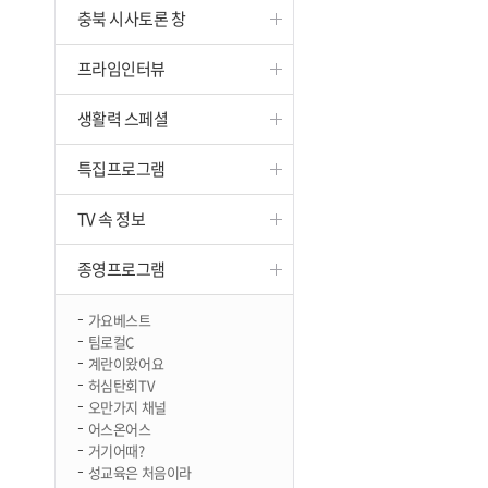
충북 시사토론 창
진천
프라임인터뷰
생활력 스페셜
특집프로그램
TV 속 정보
종영프로그램
가요베스트
팀로컬C
계란이왔어요
허심탄회TV
오만가지 채널
어스온어스
거기어때?
성교육은 처음이라