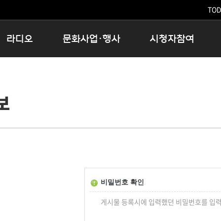
TODA
라디오
문화사업·행사
시청자참여
저녁
11:05 시사ON
문화행사
공지사항
12:00 정오의 희망곡
모아바유
시청자의견
보
16:00 완벽한 하루
MBC 노래교실
시청자위원회
우리 고향, 부탁해!
해외문화탐방
고충처리인
창
우리 고향, 안녕하십니까?
닥터공감
클린센터
라디오특집 다시듣기
대관안내
시청자불만처리위원회
충청북도 음식문화페스타
청원생명쌀 대청호마라톤
로컬인사이트스쿨
비밀번호 확인
로컬 콘텐츠 Hub
게시물 등록시에 입력했던 비밀번호를 입력
문화행사 아카이빙