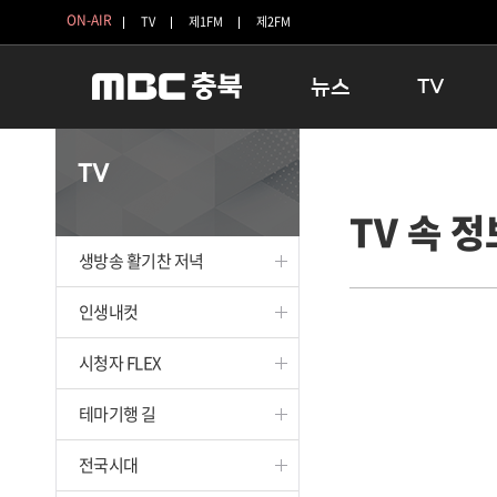
ON-AIR
TV
제1FM
제2FM
뉴스
TV
충청북도
생방송 활기찬 
TV
충청북도 교육청
프라임인터뷰
TV 속 정
청주
인생내컷
충주
테마기행 길
생방송 활기찬 저녁
괴산
충북 시사토론 
단양
전국시대
인생내컷
보은
시청자 FLEX
시청자 FLEX
영동
특집프로그램
옥천
TV 속 정보
테마기행 길
음성
종영프로그램
제천
전국시대
증평