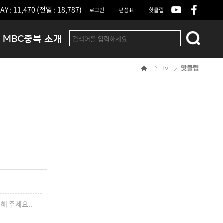
Y : 11,470 (전일 : 18,787)
로그인
편성표
핫클립
MBC충북 소개
Tv
핫클립
인사말
연혁
조직 및 업무안내
방송권역
광고안내
아나운서
오시는길
결산공고
해 주세요..