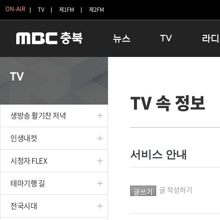
ON-AIR
TV
제1FM
제2FM
뉴스
TV
라디
충청북도
생방송 활기찬 저녁
11:05 
TV
충청북도 교육청
프라임인터뷰
12:00
TV 속 정보
청주
인생내컷
16:00 
충주
테마기행 길
우리 고향
생방송 활기찬 저녁
괴산
충북 시사토론 창
우리 고향
단양
전국시대
라디오특
인생내컷
보은
시청자 FLEX
서비스 안내
시청자 FLEX
영동
특집프로그램
옥천
TV 속 정보
테마기행 길
음성
종영프로그램
글 작성하기
제천
전국시대
증평