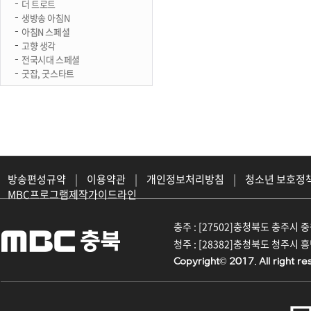
더 트로트
생방송 아침N
아침N 스페셜
고향 생각
전국시대 스페셜
굿잡, 굿스타트
방송편성규약
|
이용약관
|
개인정보처리방침
|
청소년 보호정
MBC프로그램제작가이드라인
충주 : [27502]충청북도 충주시 중원대
청주 : [28382]충청북도 청주시 흥덕구
Copyright© 2017. All right re