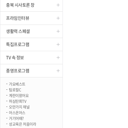
충북 시사토론 창
진천
프라임인터뷰
생활력 스페셜
특집프로그램
TV 속 정보
종영프로그램
가요베스트
팀로컬C
계란이왔어요
허심탄회TV
오만가지 채널
어스온어스
거기어때?
성교육은 처음이라