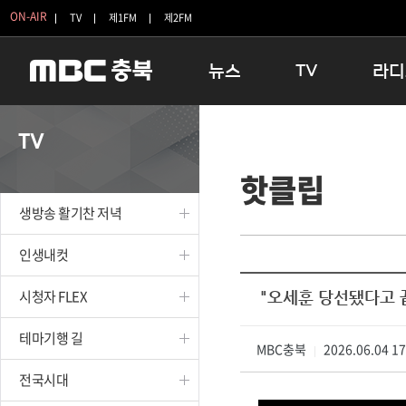
ON-AIR
TV
제1FM
제2FM
뉴스
TV
라디
충청북도
생방송 활기찬 저녁
11:05 
TV
충청북도 교육청
프라임인터뷰
12:00
핫클립
청주
인생내컷
16:00 
충주
테마기행 길
우리 고향
생방송 활기찬 저녁
괴산
충북 시사토론 창
우리 고향
단양
전국시대
라디오특
인생내컷
보은
시청자 FLEX
시청자 FLEX
"오세훈 당선됐다고 끝
영동
특집프로그램
옥천
TV 속 정보
테마기행 길
음성
MBC충북
종영프로그램
2026.06.04 1
|
제천
전국시대
증평