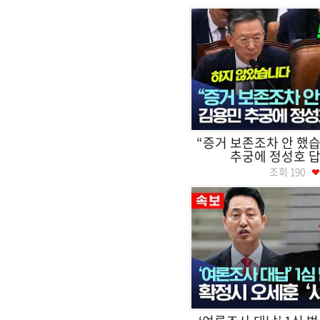
“증거 보존조차 안 했습
추궁에 정성호 답
조회
190