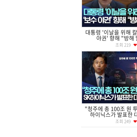
대통령 '이날을 위해 칼
야권' 향해 "방해 말
조회
219
"청주에 총 100조 원 
하이닉스가 발표한 대
조회
249