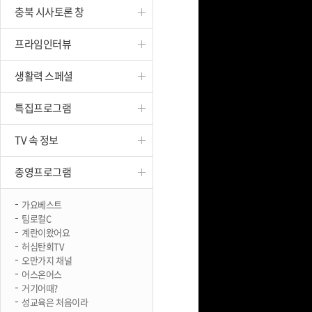
충북 시사토론 창
진천
프라임인터뷰
생활력 스페셜
특집프로그램
TV 속 정보
종영프로그램
가요베스트
팀로컬C
계란이왔어요
허심탄회TV
오만가지 채널
어스온어스
거기어때?
성교육은 처음이라