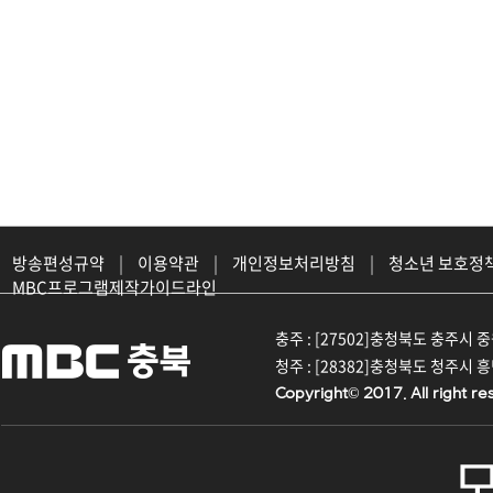
방송편성규약
|
이용약관
|
개인정보처리방침
|
청소년 보호정
MBC프로그램제작가이드라인
충주 : [27502]충청북도 충주시 중원대
청주 : [28382]충청북도 청주시 흥덕구
Copyright© 2017. All right re