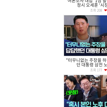
‘여론조사 대납’ 1심 벌
정시 오세훈 ‘시
조회
208
"터무니없는 주장을 하
던 대통령 삼전 노
조회
177