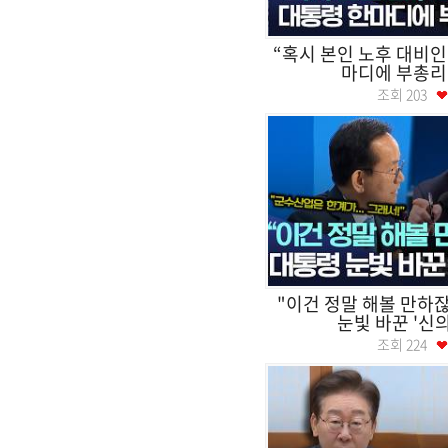
“혹시 본인 노후 대비인
마디에 부총리 
조회
203
"이건 정말 해볼 만하잖
눈빛 바꾼 '신의
조회
224