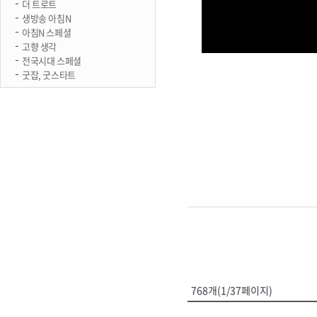
더 트로트
생방송 아침N
아침N 스페셜
고향 생각
전국시대 스페셜
굿잡, 굿스타트
768개(1/37페이지)