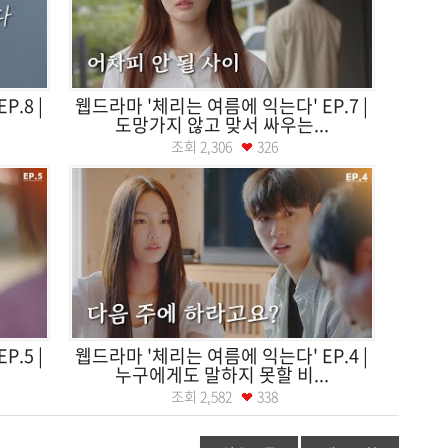
.8 |
웹드라마 '체리는 여름에 익는다' EP.7 |
도망가지 않고 맞서 싸우는...
조회
2,306
326
.5 |
웹드라마 '체리는 여름에 익는다' EP.4 |
누구에게도 말하지 못할 비...
조회
2,582
338