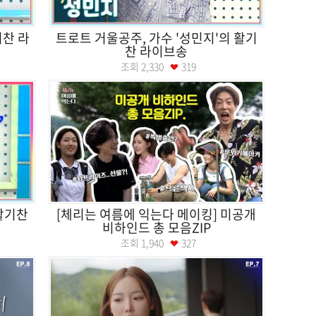
기찬 라
트로트 거울공주, 가수 '성민지'의 활기
찬 라이브송
조회
2,330
319
 활기찬
[체리는 여름에 익는다 메이킹] 미공개
비하인드 총 모음ZIP
조회
1,940
327