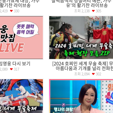
단풍가요제 대상, 가수
찰떡음색의 성질머리 예쁜, 가수 
 활기찬 라이브송
유'의 활기찬 라이브송
2,419
330
조회
2,138
305
ᆷ영웅 다시 보기
[2024 호찌민 세계 무술 축제] 
아름다움과 기개를 널리 전파한.
2,089
317
조회
2,094
302