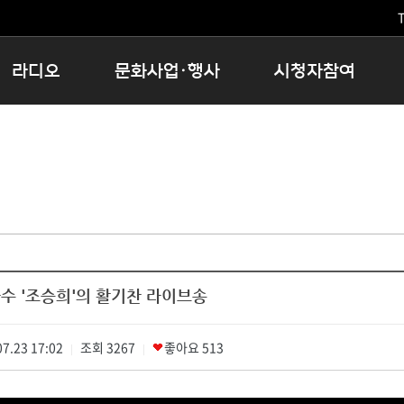
T
라디오
문화사업·행사
시청자참여
저녁
11:05 시사ON
문화행사
공지사항
12:00 정오의 희망곡
모아바유
시청자의견
16:00 완벽한 하루
MBC 노래교실
시청자위원회
우리 고향, 부탁해!
해외문화탐방
고충처리인
창
우리 고향, 안녕하십니까?
닥터공감
클린센터
라디오특집 다시듣기
대관안내
시청자불만처리위원회
충청북도 음식문화페스타
수 '조승희'의 활기찬 라이브송
청원생명쌀 대청호마라톤
로컬인사이트스쿨
7.23 17:02
조회
로컬 콘텐츠 Hub
3267
좋아요
513
|
|
문화행사 아카이빙