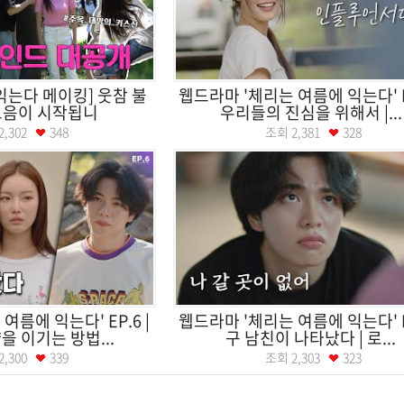
익는다 메이킹] 웃참 불
웹드라마 '체리는 여름에 익는다' EP
 모음이 시작됩니
우리들의 진심을 위해서 |...
2,302
348
조회
2,381
328
여름에 익는다' EP.6 |
웹드라마 '체리는 여름에 익는다' EP
을 이기는 방법...
구 남친이 나타났다 | 로...
2,300
339
조회
2,303
323