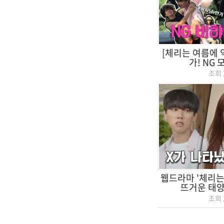
[체리는 여름에 
가! NG
조회
웹드라마 '체리는 
뜨거운 태양
조회