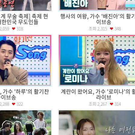
세계 무술 축제] 축제 현
행사의 여왕, 가수 '배진아'의 활
대한민국 무도인들
이브송
2,059
318
조회
2,315
348
 가수 '하루'의 활기찬
계란이 왔어요, 가수 '로미나'의
라이브송
라이브
2,288
322
조회
2,267
314