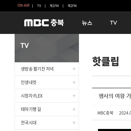
ON-AIR
TV
제1FM
제2FM
뉴스
TV
충청북도
생방송 활기찬 
TV
충청북도 교육청
프라임인터뷰
핫클립
청주
인생내컷
충주
테마기행 길
생방송 활기찬 저녁
괴산
충북 시사토론 
단양
전국시대
인생내컷
보은
시청자 FLEX
시청자 FLEX
행사의 여왕 가
영동
특집프로그램
옥천
TV 속 정보
테마기행 길
음성
MBC충북
종영프로그램
2024.0
|
제천
전국시대
증평