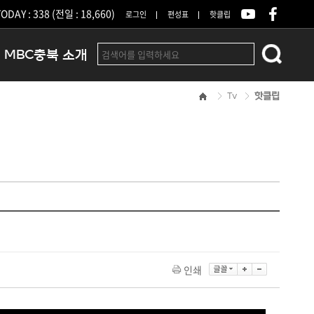
ODAY : 338 (전일 : 18,660)
로그인
편성표
핫클립
MBC충북 소개
Tv
핫클립
인사말
연혁
조직 및 업무안내
방송권역
광고안내
아나운서
오시는길
결산공고
인쇄