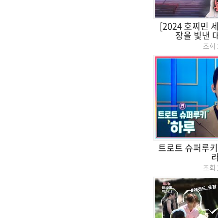
[2024 호찌민 
장을 빛낸 
조회
트로트 슈퍼루키,
조회