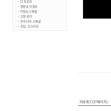
더 트로트
생방송 아침N
아침N 스페셜
고향 생각
전국시대 스페셜
굿잡, 굿스타트
768개(7/37페이지)