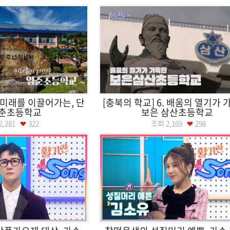
. 미래를 이끌어가는, 단
[충북의 학교] 6. 배움의 열기가 
영춘초등학교
보은 삼산초등학교
2,281
322
조회
2,169
298