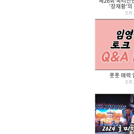
제26회 속리산
'장재황'의
조회
풋풋 매력 이
조회