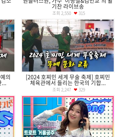
'김소
원플러스원, 가수 '이병철&김민교'의 활
기찬 라이브송
조회
2,550
315
무예의
[2024 호찌민 세계 무술 축제] 호찌민
..
체육관에서 들리는 한국의 기합...
조회
2,247
329