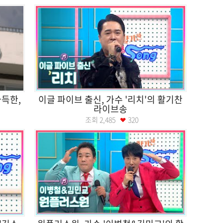
가득한,
이글 파이브 출신, 가수 '리치'의 활기찬
라이브송
조회
2,485
320