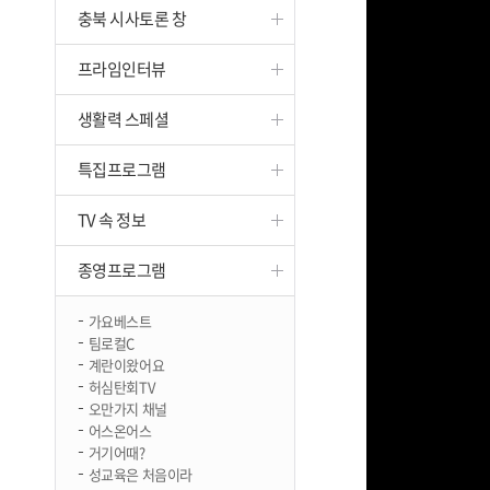
충북 시사토론 창
진천
프라임인터뷰
생활력 스페셜
특집프로그램
TV 속 정보
종영프로그램
가요베스트
팀로컬C
계란이왔어요
허심탄회TV
오만가지 채널
어스온어스
거기어때?
성교육은 처음이라