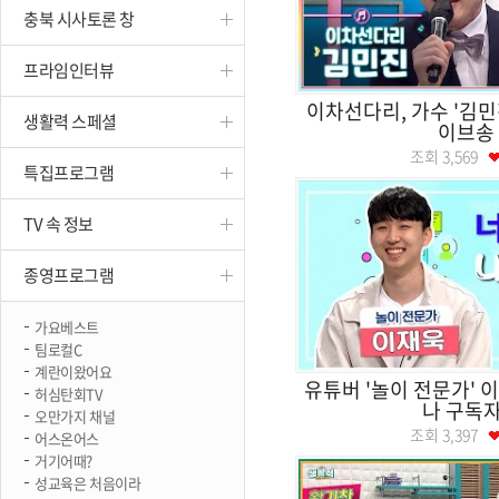
충북 시사토론 창
진천
프라임인터뷰
이차선다리, 가수 '김민
생활력 스페셜
이브송
조회
3,569
특집프로그램
TV 속 정보
종영프로그램
가요베스트
팀로컬C
계란이왔어요
유튜버 '놀이 전문가' 
허심탄회TV
나 구독자
오만가지 채널
조회
3,397
어스온어스
거기어때?
성교육은 처음이라