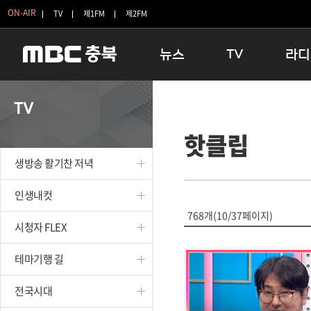
ON-AIR
TV
제1FM
제2FM
뉴스
TV
라디
충청북도
생방송 활기찬 저녁
11:05 
TV
충청북도 교육청
프라임인터뷰
12:00
핫클립
청주
인생내컷
16:00 
충주
테마기행 길
우리 고향
생방송 활기찬 저녁
괴산
충북 시사토론 창
우리 고향
단양
전국시대
라디오특
인생내컷
보은
시청자 FLEX
768개(10/37페이지)
시청자 FLEX
영동
특집프로그램
옥천
TV 속 정보
테마기행 길
음성
종영프로그램
제천
전국시대
증평