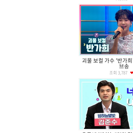
괴물 보컬 가수 '반가희
브송
조회
3,787