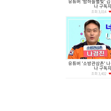
유튜버 '밤하늘별빛' 
나 구독자
조회
3,014
유튜버 '소방관삼촌' 
나 구독자
조회
3,402