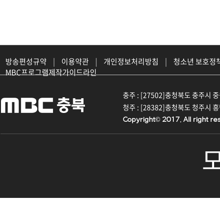
방송편성규약
|
이용약관
|
개인정보처리방침
|
청소년 보호정
MBC프로그램제작가이드라인
충주 : [27502]충청북도 충주시 중원대
청주 : [28382]충청북도 청주시 흥덕구
Copyright© 2017. All right re