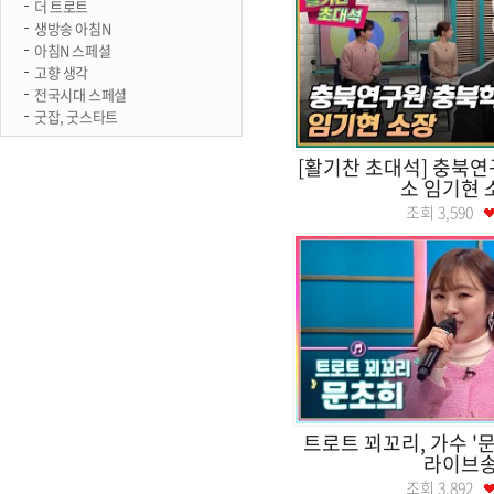
더 트로트
생방송 아침N
아침N 스페셜
고향 생각
전국시대 스페셜
굿잡, 굿스타트
[활기찬 초대석] 충북
소 임기현 
조회
3,590
트로트 꾀꼬리, 가수 '
라이브
조회
3,892