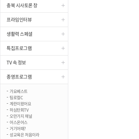
충북 시사토론 창
진천
프라임인터뷰
생활력 스페셜
특집프로그램
TV 속 정보
종영프로그램
가요베스트
팀로컬C
계란이왔어요
허심탄회TV
오만가지 채널
어스온어스
거기어때?
성교육은 처음이라