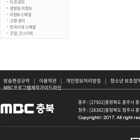
더 트로트
생방송 아침N
아침N 스페셜
고향 생각
전국시대 스페셜
굿잡, 굿스타트
방송편성규약
|
이용약관
|
개인정보처리방침
|
청소년 보호정
MBC프로그램제작가이드라인
충주 : [27502]충청북도 충주시 중원대
청주 : [28382]충청북도 청주시 흥덕구
Copyright© 2017. All right re