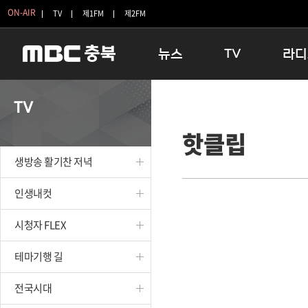
ON-AIR
TV
제1FM
제2FM
뉴스
TV
라디
충청북도
생방송 활기찬 저녁
11:05 
TV
충청북도 교육청
프라임인터뷰
12:00
핫클립
청주
인생내컷
16:00 
충주
테마기행 길
우리 고향
생방송 활기찬 저녁
괴산
충북 시사토론 창
우리 고향
단양
전국시대
라디오특
인생내컷
보은
시청자 FLEX
시청자 FLEX
영동
특집프로그램
옥천
TV 속 정보
테마기행 길
음성
종영프로그램
제천
전국시대
증평