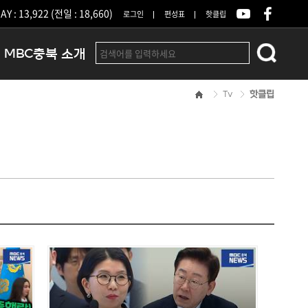
Y : 13,922 (전일 : 18,660)
로그인
편성표
핫클립
MBC충북 소개
Tv
핫클립
인사말
연혁
조직 및 업무안내
방송권역
광고안내
아나운서
오시는길
결산공고