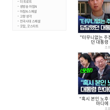
더 트로트
생방송 아침N
아침N 스페셜
고향 생각
전국시대 스페셜
굿잡, 굿스타트
"터무니없는 주
던 대통령 
조
“혹시 본인 노후
마디에 
조