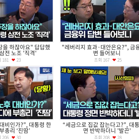
장을 하잖아요" 답답했
"레버리지 효과·대안은요?", 금
삼전 노조 '직격'
변 들어보니
회
181
23
조회
167
25
 대비인가?”, 대통령 한
“세금으로 집값 잡는다고?”, 대
부총리 ‘진땀’
면 반박하더니 '발끈'
회
206
30
조회
208
28