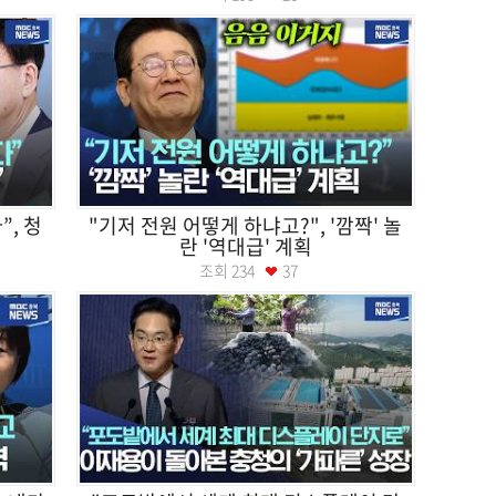
”, 청
"기저 전원 어떻게 하냐고?", '깜짝' 놀
란 '역대급' 계획
조회
234
37