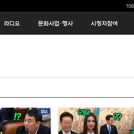
TODA
라디오
문화사업·행사
시청자참여
저녁
11:05 시사ON
문화행사
공지사항
12:00 정오의 희망곡
모아바유
시청자의견
16:00 완벽한 하루
MBC 노래교실
시청자위원회
우리 고향, 부탁해!
해외문화탐방
고충처리인
창
우리 고향, 안녕하십니까?
닥터공감
클린센터
라디오특집 다시듣기
대관안내
시청자불만처리위원회
충청북도 음식문화페스타
청원생명쌀 대청호마라톤
로컬인사이트스쿨
로컬 콘텐츠 Hub
문화행사 아카이빙