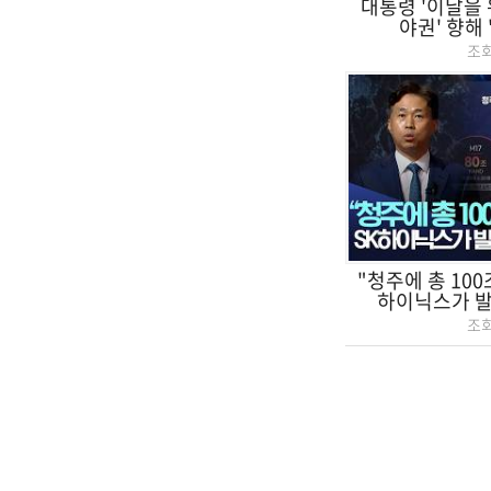
대통령 '이날을 
야권' 향해 
조
"청주에 총 100
하이닉스가 발표
조