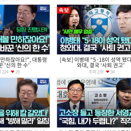
 만하잖아요!", 대통령
[속보] 이병태 “5·18이 성역 됐다
 '신의 한 수'
와대, 결국 ‘사퇴 권고’
회
224
29
조회
239
34