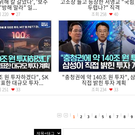
위해 칼 갈았다', '보수
고소장 들고 등장한 서영교 "국힘
"방해 말라" 일...
두렵나?" 직격
회
220
27
조회
258
40
조 원 투자하겠다", SK
"충청권에 약 140조 원 투자", 
한 대규모 투자...
직접 밝힌 투자 계획
회
251
33
조회
234
33
1
2
3
4
5
6
7
8
9