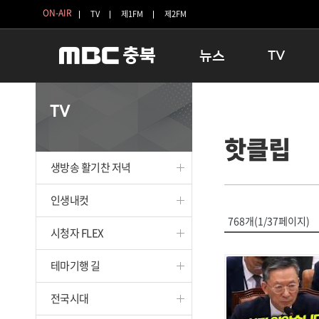
ON-AIR
TV
제1FM
제2FM
뉴스
TV
충청북도
생방송 활기찬 
TV
충청북도 교육청
프라임인터뷰
핫클립
청주
인생내컷
충주
테마기행 길
생방송 활기찬 저녁
괴산
충북 시사토론 
단양
전국시대
인생내컷
보은
시청자 FLEX
768개(1/37페이지)
시청자 FLEX
영동
특집프로그램
옥천
TV 속 정보
테마기행 길
음성
종영프로그램
제천
전국시대
증평