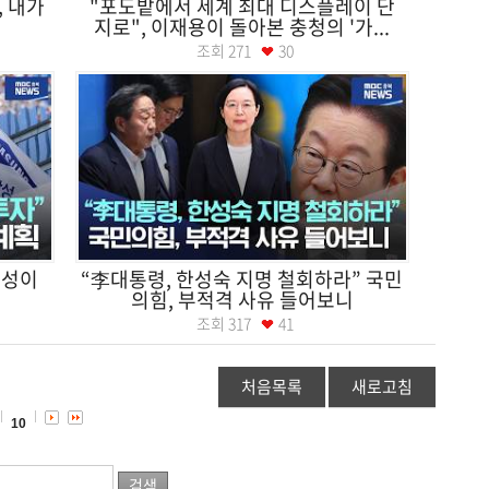
, 내가
"포도밭에서 세계 최대 디스플레이 단
지로", 이재용이 돌아본 충청의 '가...
조회
271
30
삼성이
“李대통령, 한성숙 지명 철회하라” 국민
의힘, 부적격 사유 들어보니
조회
317
41
처음목록
새로고침
10