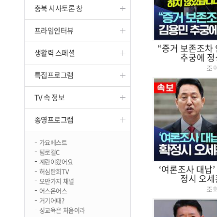
충북 시사토론 창
진천
프라임인터뷰
“증거 보존조차 
생활력 스페셜
추궁에 정
조
특집프로그램
TV 속 정보
종영프로그램
가요베스트
팀로컬C
계란이왔어요
‘여론조사 대납’ 
허심탄회TV
정시 오세
오만가지 채널
조
어스온어스
거기어때?
성교육은 처음이라