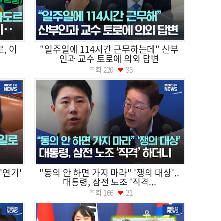
, 이
"일주일에 114시간 근무하는데" 산부
인과 교수 토로에 의외 답변
조회
220
33
'연기'
"동의 안 하면 가지 마라" '쟁의 대상'..
대통령, 삼전 노조 '직격...
조회
166
21