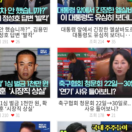
안 했습니까?”, 김용민
대통령 앞에서 긴장한 엘살바도르
성호 답변 ‘발칵’
대통령도 유심히 보더니··
회
191
26
조회
214
35
1심 벌금 1천만 원, 확
축구협회 청문회 22일→30일로.. 
훈 ‘시장직 상실’
사유 들어보니?
회
210
31
조회
178
21