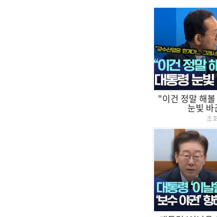
"이건 정말 해볼
눈빛 바꾼
조