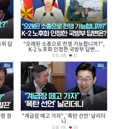
융위 답
“오래된 소총으로 전쟁 가능합니까?”,
K-2 노후화 인정한 국방부 답변...
조회
249
27
통령 정
"계급장 떼고 가자", '폭탄 선언' 날리더
니
조회
195
28