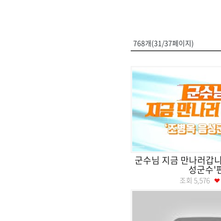
768개(31/37페이지)
군수님 지금 만나러갑니다
성군수'
조회
5,576