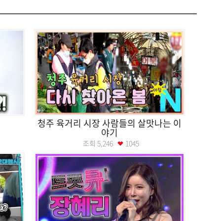
가
청주 육거리 시장 사람들의 살맛나는 이
야기
조회
5,246
1045