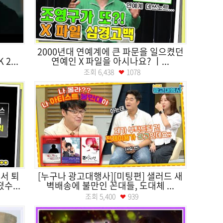
]
2000년대 연예계에 큰 파문을 일으켰던
2...
연예인 X 파일을 아시나요? ㅣ...
조회
6,438
1078
서 퇴
[누구나 광고대행사][미팅편] 샐러드 새
수...
벽배송에 불만인 꼰대들, 도대체 ...
조회
5,400
939