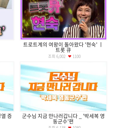
가
트로트계의 여왕이 돌아왔다 '현숙' ㅣ
트롯 큐
조회
6,002
1100
성열 증
군수님 지금 만나러갑니다 _ '박세복 영
동군수'편
조회
6,138
1080