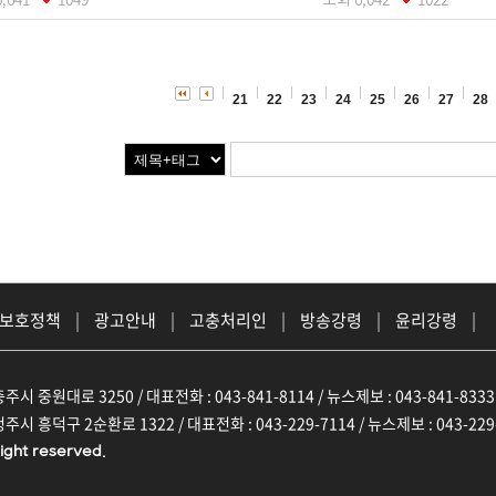
21
22
23
24
25
26
27
28
 보호정책
|
광고안내
|
고충처리인
|
방송강령
|
윤리강령
|
주시 중원대로 3250 / 대표전화 : 043-841-8114 / 뉴스제보 : 043-841-8333
주시 흥덕구 2순환로 1322 / 대표전화 : 043-229-7114 / 뉴스제보 : 043-229
ight reserved.