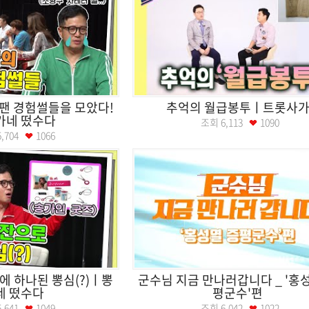
팬 경험썰들을 모았다!
추억의 월급봉투ㅣ트롯사
가네 떴수다
조회
6,113
1090
5,704
1066
 하나된 뽕심(?)ㅣ뽕
군수님 지금 만나러갑니다 _ '홍
네 떴수다
평군수'편
5,641
1049
조회
6,042
1022