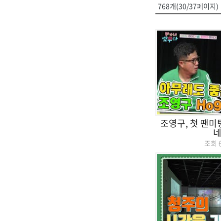
768개(30/37페이지)
조영구, 첫 팬미
네
조회