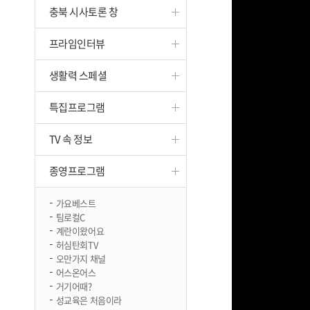
충북 시사토론 창
진천
프라임인터뷰
생활력 스페셜
특집프로그램
TV 속 정보
종영프로그램
가요베스트
팀로컬C
계란이왔어요
허심탄회TV
오만가지 채널
어스온어스
거기어때?
성교육은 처음이라