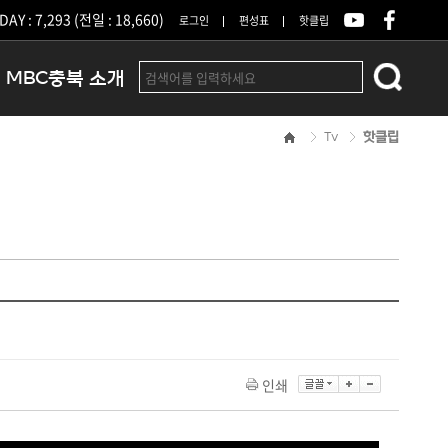
DAY : 7,293 (전일 : 18,660)
로그인
편성표
핫클립
MBC충북 소개
Tv
핫클립
인사말
연혁
조직 및 업무안내
방송권역
광고안내
아나운서
오시는길
결산공고
인쇄