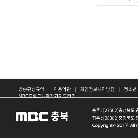
방송편성규약
|
이용약관
|
개인정보처리방침
|
청소년
MBC프로그램제작가이드라인
충주 : [27502]충청북도 충
청주 : [28382]충청북도 청
Copyright© 2017. All r