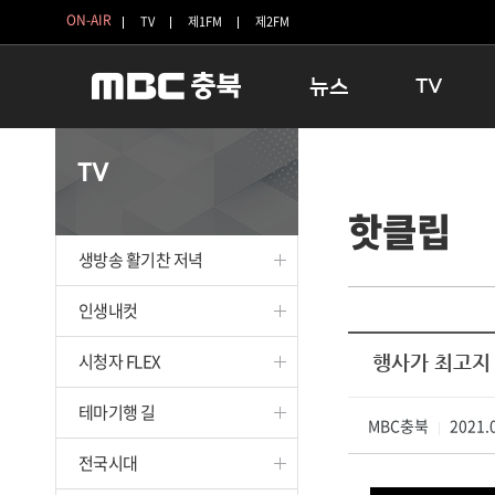
ON-AIR
TV
제1FM
제2FM
뉴스
TV
충청북도
생방송 활기찬 
TV
충청북도 교육청
프라임인터뷰
핫클립
청주
인생내컷
충주
테마기행 길
생방송 활기찬 저녁
괴산
충북 시사토론 
단양
전국시대
인생내컷
보은
시청자 FLEX
시청자 FLEX
행사가 최고지 
영동
특집프로그램
옥천
TV 속 정보
테마기행 길
음성
MBC충북
종영프로그램
2021.0
|
제천
전국시대
증평