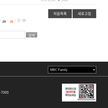
처음목록
새로고침
29
30
-7000