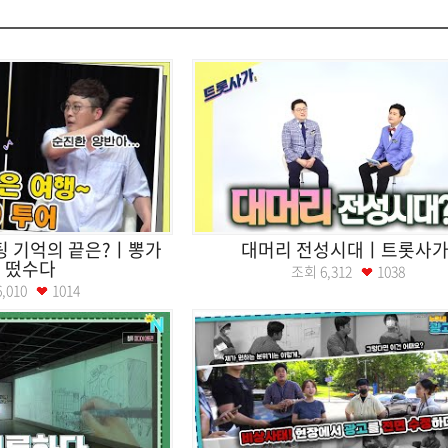
팅 기억의 끝은?ㅣ뽕가
대머리 전성시대ㅣ트롯사
 떴수다
조회
6,312
1038
6,010
1014