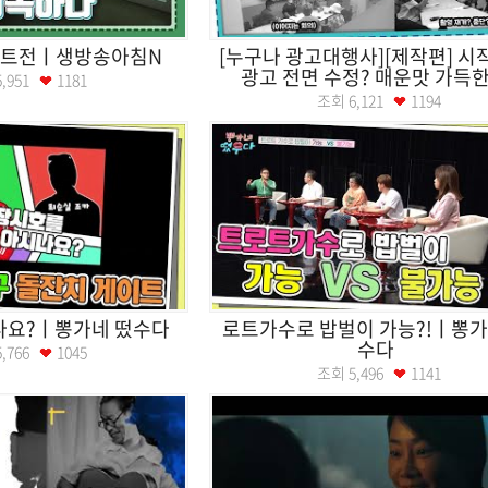
아트전ㅣ생방송아침N
[누구나 광고대행사][제작편] 시
광고 전면 수정? 매운맛 가득한 .
5,951
1181
조회
6,121
1194
나요?ㅣ뽕가네 떴수다
로트가수로 밥벌이 가능?!ㅣ뽕가
수다
5,766
1045
조회
5,496
1141