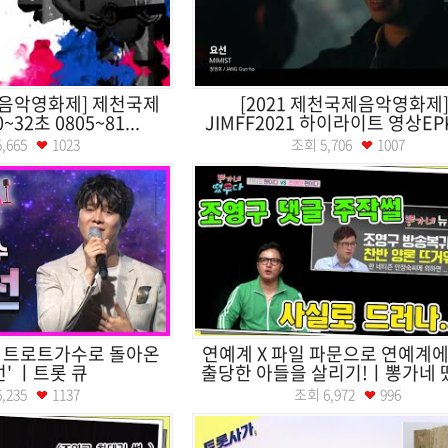
제음악영화제] 제천국제
[2021 제천국제음악영화제
2초 0805~81...
JIMFF2021 하이라이트 영상EPK 
5,665
1023
조회
5,706
1007
 트로트가수로 돌아온
연예계 X 파일 파문으로 연예계에
선' ㅣ트롯 큐
출당한 아들을 살리기!ㅣ뽕가네 떴
6,235
1137
조회
6,972
996