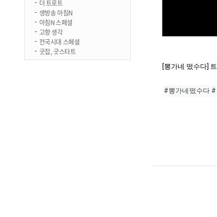
더 트로트
생방송 아침N
아침N 스페셜
고향 생각
전국시대 스페셜
굿잡, 굿스타트
[뽕가네 떴수다] 
#뽕가네떴수다