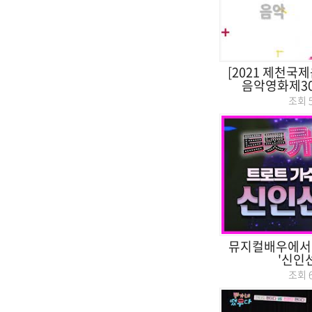
[2021 제천국
음악영화제30~3
조회
뮤지컬배우에서
'신인
조회