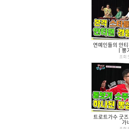
연예인들의 안티
ㅣ뽕
조회
트로트가수 굿즈에
가
조회