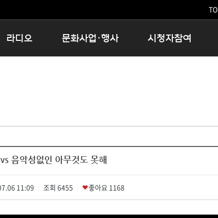
TO
라디오
문화사업·행사
시청자참여
저녁
11:05 시사ON
문화행사
공지사항
12:00 정오의 희망곡
모아바유
시청자의견
16:00 완벽한 하루
MBC 노래교실
시청자위원회
우리 고향, 부탁해!
해외문화탐방
고충처리인
창
우리 고향, 안녕하십니까?
닥터공감
클린센터
라디오특집 다시듣기
대관안내
시청자불만처리위원회
충청북도 음식문화페스타
vs 음악성없인 아무것도 못해
청원생명쌀 대청호마라톤
로컬인사이트스쿨
7.06 11:09
조회
로컬 콘텐츠 Hub
6455
좋아요
1168
|
|
문화행사 아카이빙