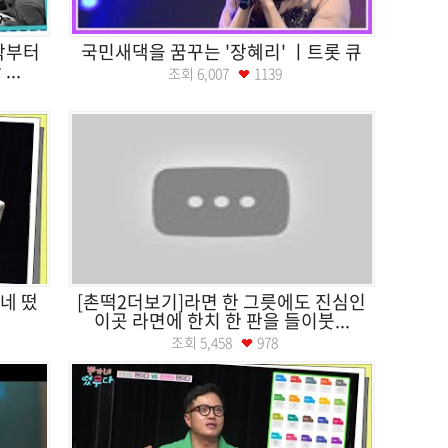
작부터
국민새댁을 꿈꾸는 '장혜리' ㅣ트롯 큐
..
조회
6,007
1139
네 떴
[촌떡2더보기]라면 한 그릇에도 진심인
이곳 라면에 한치 한 판을 들이붓...
조회
5,458
978