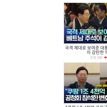
국격 제대로 보여준 대
이 감탄한 
조회
598