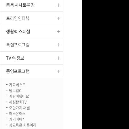
충북 시사토론 창
진천
프라임인터뷰
생활력 스페셜
특집프로그램
TV 속 정보
종영프로그램
가요베스트
팀로컬C
계란이왔어요
허심탄회TV
오만가지 채널
어스온어스
거기어때?
성교육은 처음이라