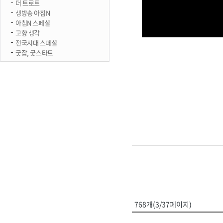
더 트로트
생방송 아침N
아침N 스페셜
고향 생각
전국시대 스페셜
굿잡, 굿스타트
768개(3/37페이지)