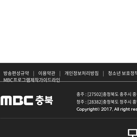
방송편성규약
|
이용약관
|
개인정보처리방침
|
청소년 보호정
MBC프로그램제작가이드라인
충주 : [27502]충청북도 충주시 중원대
청주 : [28382]충청북도 청주시 흥덕구
Copyright© 2017. All right re