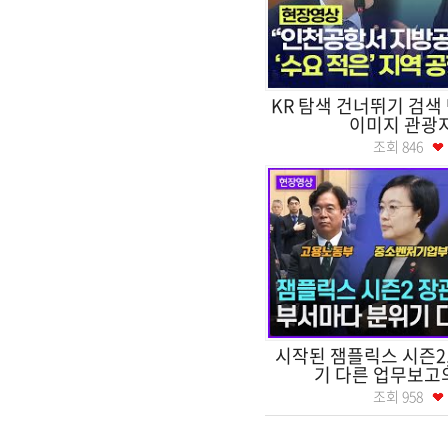
KR 탐색 건너뛰기 검색
이미지 관광지
조회
846
시작된 잼플릭스 시즌2
기 다른 업무보고
조회
958