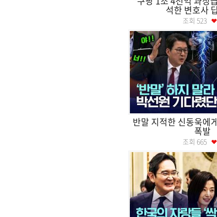
"쿠팡 1조 4천억 과징
석한 변호사 
조회
523
반말 지적한 신동욱에게
폭발
조회
665