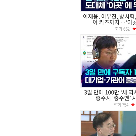
이재용, 이부진, 방시혁
이 키즈까지··‘이곳’
조회
662
3일 만에 100만 ‘새 역
충주시 ‘충주맨’ 시
조회
754