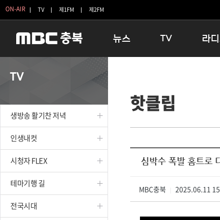
ON-AIR
TV
제1FM
제2FM
뉴스
TV
라디
충청북도
생방송 활기찬 저녁
11:05 
TV
충청북도 교육청
프라임인터뷰
12:00
핫클립
청주
인생내컷
16:00 
충주
테마기행 길
우리 고향
생방송 활기찬 저녁
괴산
충북 시사토론 창
우리 고향
단양
전국시대
라디오특
인생내컷
보은
시청자 FLEX
시청자 FLEX
심박수 폭발 홈트로 
영동
특집프로그램
옥천
TV 속 정보
테마기행 길
음성
MBC충북
종영프로그램
2025.06.11 1
|
제천
전국시대
증평