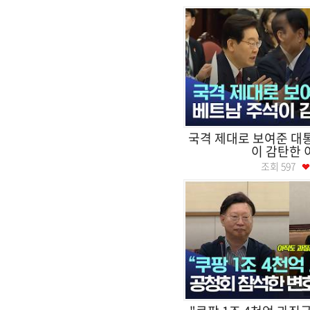
국격 제대로 보여준 대
이 감탄한 
조회
597