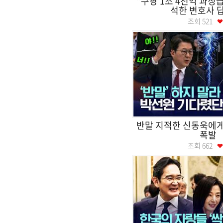
"쿠팡 1조 4천억 과징
석한 변호사 
조회
521
반말 지적한 신동욱에게
폭발
조회
662