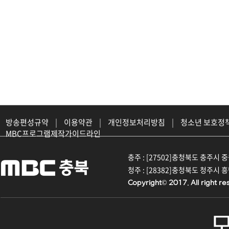
방송편성규약
|
이용약관
|
개인정보처리방침
|
청소년 보호정
MBC프로그램제작가이드라인
충주 : [27502]충청북도 충주시 중원대
청주 : [28382]충청북도 청주시 흥덕구
Copyright© 2017. All right re