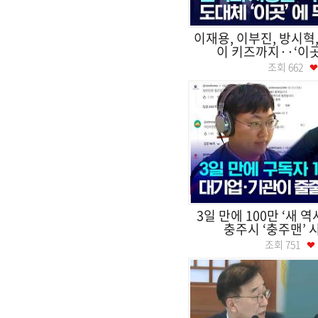
이재용, 이부진, 방시혁
이 키즈까지··‘이곳’
조회
662
3일 만에 100만 ‘새 역
충주시 ‘충주맨’ 시
조회
751