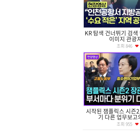
KR 탐색 건너뛰기 검색
이미지 관광지
조회
846
시작된 잼플릭스 시즌2
기 다른 업무보고
조회
955