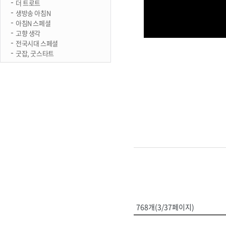
더 트로트
생방송 아침N
아침N 스페셜
고향 생각
전국시대 스페셜
굿잡, 굿스타트
768개(3/37페이지)