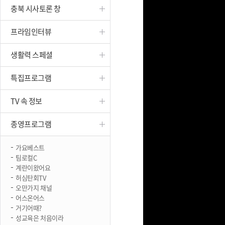
충북 시사토론 창
진천
프라임인터뷰
생활력 스페셜
특집프로그램
TV 속 정보
종영프로그램
가요베스트
팀로컬C
계란이왔어요
허심탄회TV
오만가지 채널
어스온어스
거기어때?
성교육은 처음이라