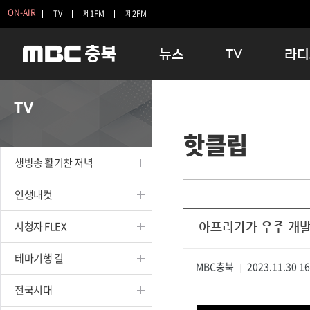
ON-AIR
TV
제1FM
제2FM
뉴스
TV
라디
충청북도
생방송 활기찬 저녁
11:05 
TV
충청북도 교육청
프라임인터뷰
12:00
핫클립
청주
인생내컷
16:00 
충주
테마기행 길
우리 고향
생방송 활기찬 저녁
괴산
충북 시사토론 창
우리 고향
단양
전국시대
라디오특
인생내컷
보은
시청자 FLEX
시청자 FLEX
아프리카가 우주 개발
영동
특집프로그램
옥천
TV 속 정보
테마기행 길
음성
MBC충북
종영프로그램
2023.11.30 1
|
제천
전국시대
증평