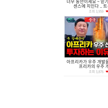
너무 동안이세요 ~ 믿
센스에 치인다 .. 트
조회
3,959
아프리카가 우주 개발을
프리카의 우주 
조회
3,876