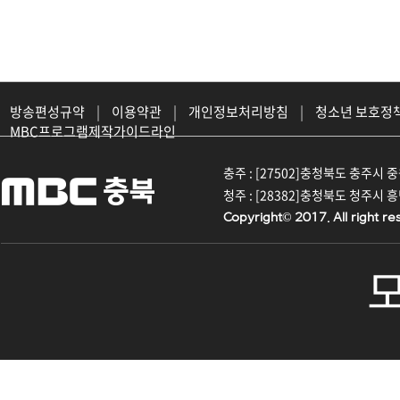
방송편성규약
|
이용약관
|
개인정보처리방침
|
청소년 보호정
MBC프로그램제작가이드라인
충주 : [27502]충청북도 충주시 중원대
청주 : [28382]충청북도 청주시 흥덕구
Copyright© 2017. All right re