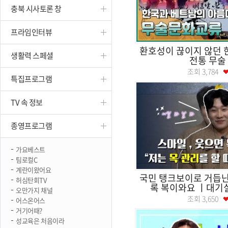
충북 시사토론 창
진천
프라임인터뷰
환호성이 끊이지 않던 
생활력 스페셜
전통 무술
조회
3,784
특집프로그램
TV 속 정보
종영프로그램
가요베스트
팀로컬C
계란이왔어요
국민 탱크보이로 거듭난
허심탄회TV
록 복이와요 ㅣ대
오만가지 채널
조회
3,650
어스온어스
거기어때?
성교육은 처음이라