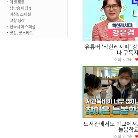
더 트로트
생방송 아침N
아침N 스페셜
고향 생각
전국시대 스페셜
굿잡, 굿스타트
유튜버 '착한레시피' 
나 구독자
조회
3,766
도서관에서도 학교에서도
늘봄학
조회
3,758