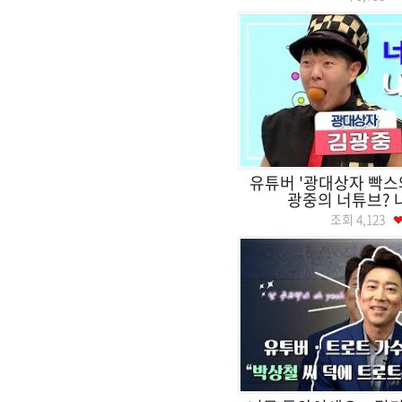
유튜버 '광대상자 빡스
광중의 너튜브? 
조회
4,123