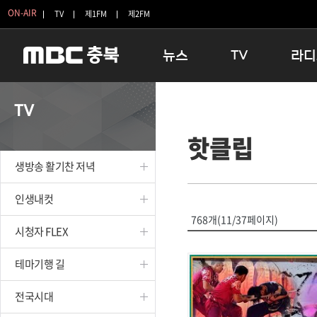
ON-AIR
TV
제1FM
제2FM
뉴스
TV
라디
충청북도
생방송 활기찬 저녁
11:05 
TV
충청북도 교육청
프라임인터뷰
12:00
핫클립
청주
인생내컷
16:00 
충주
테마기행 길
우리 고향
생방송 활기찬 저녁
괴산
충북 시사토론 창
우리 고향
단양
전국시대
라디오특
인생내컷
보은
시청자 FLEX
768개(11/37페이지)
시청자 FLEX
영동
특집프로그램
옥천
TV 속 정보
테마기행 길
음성
종영프로그램
제천
전국시대
증평