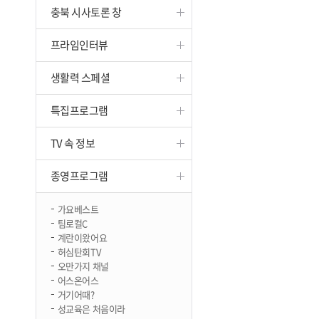
충북 시사토론 창
진천
프라임인터뷰
생활력 스페셜
특집프로그램
TV 속 정보
종영프로그램
가요베스트
팀로컬C
계란이왔어요
허심탄회TV
오만가지 채널
어스온어스
거기어때?
성교육은 처음이라