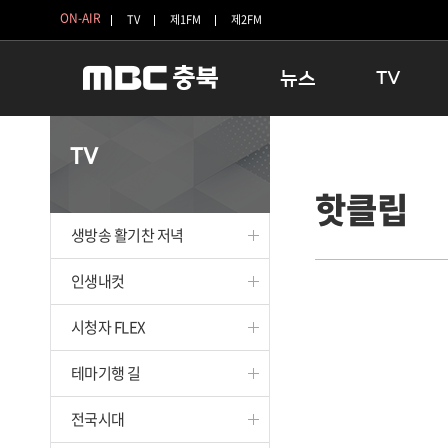
ON-AIR
TV
제1FM
제2FM
뉴스
TV
충청북도
생방송 활기찬 
TV
충청북도 교육청
프라임인터뷰
핫클립
청주
인생내컷
충주
테마기행 길
생방송 활기찬 저녁
괴산
충북 시사토론 
단양
전국시대
인생내컷
보은
시청자 FLEX
시청자 FLEX
영동
특집프로그램
옥천
TV 속 정보
테마기행 길
음성
종영프로그램
제천
전국시대
증평