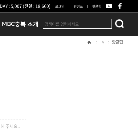
DAY : 5,007 (전일 : 18,660)
로그인
편성표
핫클립
MBC충북 소개
Tv
핫클립
인사말
연혁
조직 및 업무안내
방송권역
광고안내
아나운서
오시는길
결산공고
해 주세요..