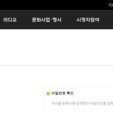
TO
라디오
문화사업·행사
시청자참여
저녁
11:05 시사ON
문화행사
공지사항
12:00 정오의 희망곡
모아바유
시청자의견
16:00 완벽한 하루
MBC 노래교실
시청자위원회
우리 고향, 부탁해!
해외문화탐방
고충처리인
창
우리 고향, 안녕하십니까?
닥터공감
클린센터
라디오특집 다시듣기
대관안내
시청자불만처리위원회
충청북도 음식문화페스타
청원생명쌀 대청호마라톤
로컬인사이트스쿨
비밀번호 확인
로컬 콘텐츠 Hub
게시물 등록시에 입력했던 비밀번호를 입력
문화행사 아카이빙