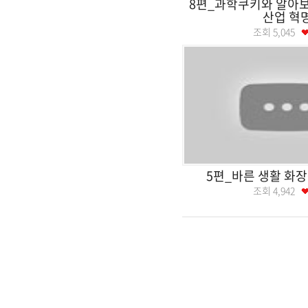
8편_과학쿠키와 알아보
산업 혁
조회
5,045
5편_바른 생활 화
조회
4,942