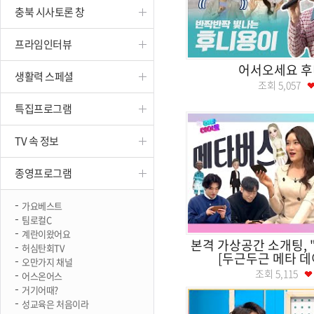
충북 시사토론 창
진천
프라임인터뷰
어서오세요 
생활력 스페셜
조회
5,057
특집프로그램
TV 속 정보
종영프로그램
가요베스트
팀로컬C
계란이왔어요
본격 가상공간 소개팅, 
허심탄회TV
[두근두근 메타 데이트
오만가지 채널
조회
5,115
어스온어스
거기어때?
성교육은 처음이라