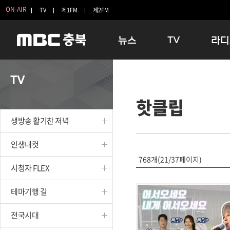
ON-AIR
TV
제1FM
제2FM
뉴스
TV
라디
충청북도
생방송 활기찬 저녁
11:05 
TV
충청북도 교육청
프라임인터뷰
12:00
핫클립
청주
인생내컷
16:00 
충주
테마기행 길
우리 고향
생방송 활기찬 저녁
괴산
충북 시사토론 창
우리 고향
단양
전국시대
라디오특
인생내컷
보은
시청자 FLEX
768개(21/37페이지)
시청자 FLEX
영동
특집프로그램
옥천
TV 속 정보
테마기행 길
음성
종영프로그램
제천
전국시대
증평