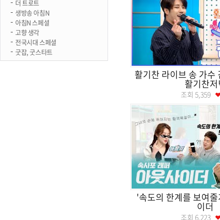
더 트로트
생방송 아침N
아침N 스페셜
고향 생각
전국시대 스페셜
굿잡, 굿스타트
활기찬 라이브 송 가수
활기찬저
조회
5,359
'속도의 한계를 보여줄
이더
조회
6,223