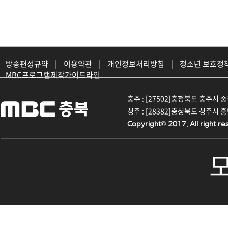
방송편성규약
|
이용약관
|
개인정보처리방침
|
청소년 보호정
MBC프로그램제작가이드라인
충주 : [27502]충청북도 충주시 중원대
청주 : [28382]충청북도 청주시 흥덕구
Copyright© 2017. All right re