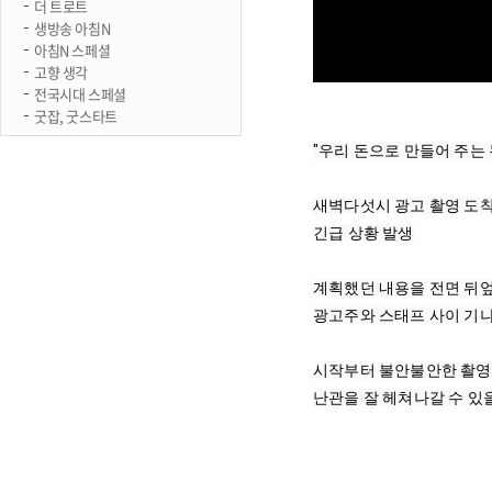
더 트로트
생방송 아침N
아침N 스페셜
고향 생각
전국시대 스페셜
굿잡, 굿스타트
"우리 돈으로 만들어 주는 
새벽다섯시 광고 촬영 도
긴급 상황 발생

계획했던 내용을 전면 뒤엎다
광고주와 스태프 사이 기나
시작부터 불안불안한 촬영 
난관을 잘 헤쳐나갈 수 있을