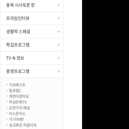
충북 시사토론 창
진천
프라임인터뷰
생활력 스페셜
특집프로그램
TV 속 정보
종영프로그램
가요베스트
팀로컬C
계란이왔어요
허심탄회TV
오만가지 채널
어스온어스
거기어때?
성교육은 처음이라