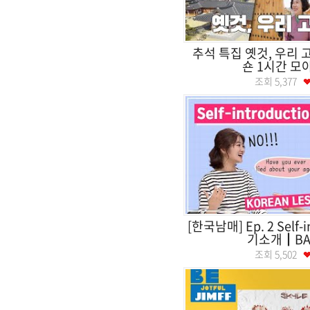
추석 특집 옛것, 우리
숀 1시간 모
조회
5,377
[한국남매] Ep. 2 Self-i
기소개┃BASI
조회
5,502