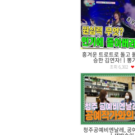
흥겨운 트로트로 돌고 
승한 김연자!ㅣ뽕
조회
6,302
청주공예비엔날레, 공