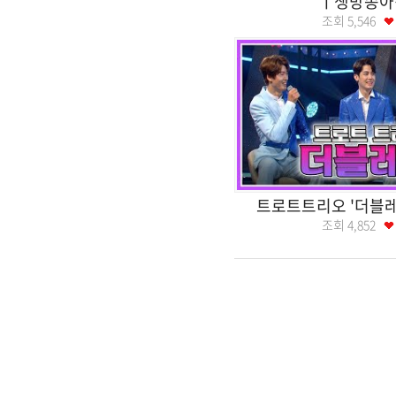
ㅣ생방송아
조회
5,546
트로트트리오 '더블레
조회
4,852