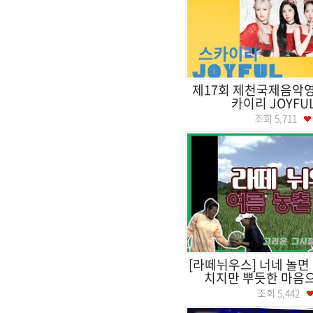
제17회 제천국제음악영
카이리 JOYFUL
조회
5,711
[라떼뉘우스] 너네 놀면
치지만 뿌듯한 마음으로
조회
5,442