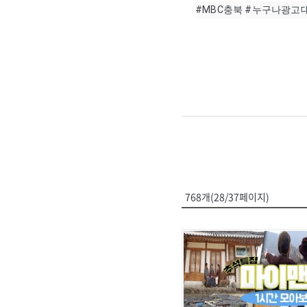
#MBC충북
#누구나광고
768개(28/37페이지)