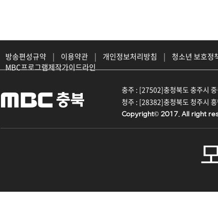
방송편성규약
|
이용약관
|
개인정보처리방침
|
청소년 보호정
MBC프로그램제작가이드라인
충주 : [27502]충청북도 충주시 중원대
청주 : [28382]충청북도 청주시 흥덕구
Copyright© 2017. All right re