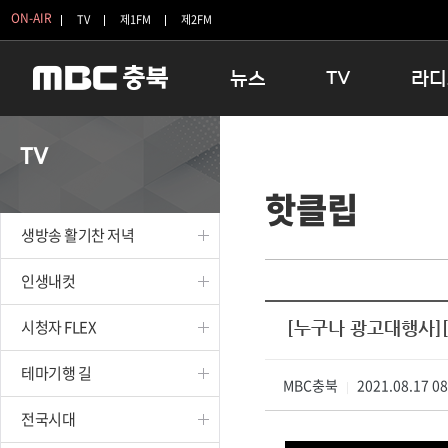
ON-AIR
TV
제1FM
제2FM
뉴스
TV
라디
충청북도
생방송 활기찬 저녁
11:05 
TV
충청북도 교육청
프라임인터뷰
12:00
핫클립
청주
인생내컷
16:00 
충주
테마기행 길
우리 고향
생방송 활기찬 저녁
괴산
충북 시사토론 창
우리 고향
단양
전국시대
라디오특
인생내컷
보은
시청자 FLEX
시청자 FLEX
[누구나 광고대행사]
영동
특집프로그램
옥천
TV 속 정보
테마기행 길
음성
MBC충북
종영프로그램
2021.08.17 0
|
제천
전국시대
증평