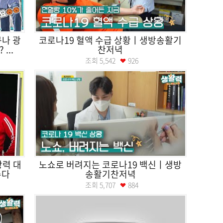
구나 광
코로나19 혈액 수급 상황ㅣ생방송활기
...
찬저녁
조회
5,542
926
창력 대
노쇼로 버려지는 코로나19 백신ㅣ생방
수다
송활기찬저녁
조회
5,707
884