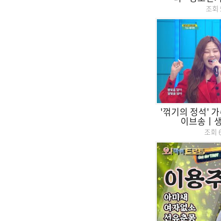
조회
'꺾기의 정석' 
이브송ㅣ
조회