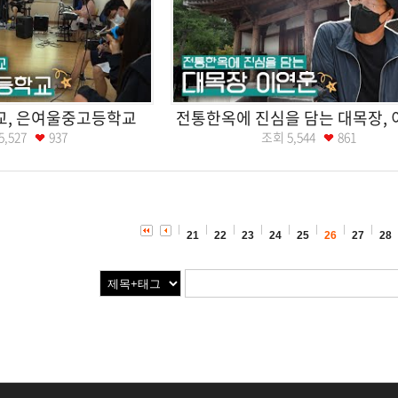
교, 은여울중고등학교
전통한옥에 진심을 담는 대목장,
5,527
937
조회
5,544
861
21
22
23
24
25
26
27
28