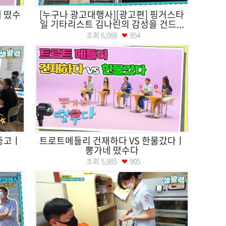
 떴수
[누구나 광고대행사][광고편] 핑거스타
일 기타리스트 김나린의 감성을 건드...
조회
6,088
954
중고ㅣ
트로트메들리 건재하다 VS 한물갔다ㅣ
뽕가네 떴수다
조회
5,885
905