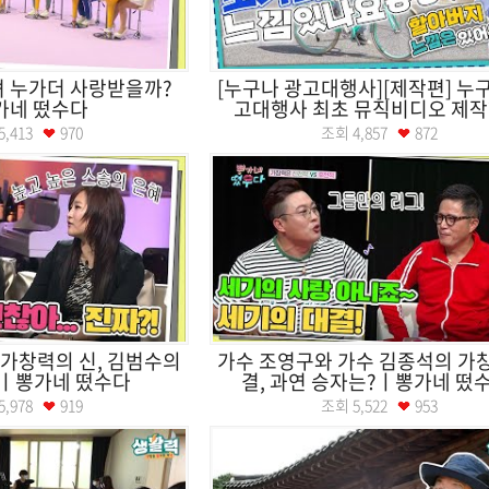
 누가더 사랑받을까?
[누구나 광고대행사][제작편] 누
가네 떴수다
고대행사 최초 뮤직비디오 제작? 
5,413
970
조회
4,857
872
가창력의 신, 김범수의
가수 조영구와 가수 김종석의 가
!ㅣ뽕가네 떴수다
결, 과연 승자는?ㅣ뽕가네 떴
5,978
919
조회
5,522
953