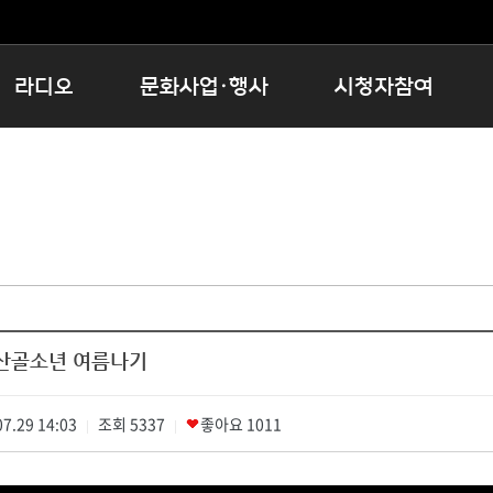
라디오
문화사업·행사
시청자참여
저녁
11:05 시사ON
문화행사
공지사항
12:00 정오의 희망곡
모아바유
시청자의견
16:00 완벽한 하루
MBC 노래교실
시청자위원회
우리 고향, 부탁해!
해외문화탐방
고충처리인
창
우리 고향, 안녕하십니까?
닥터공감
클린센터
라디오특집 다시듣기
대관안내
시청자불만처리위원회
충청북도 음식문화페스타
 산골소년 여름나기
청원생명쌀 대청호마라톤
로컬인사이트스쿨
7.29 14:03
조회
로컬 콘텐츠 Hub
5337
좋아요
1011
|
|
문화행사 아카이빙