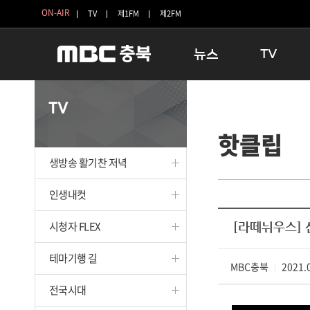
ON-AIR
TV
제1FM
제2FM
뉴스
TV
충청북도
생방송 활기찬 
TV
충청북도 교육청
프라임인터뷰
핫클립
청주
인생내컷
충주
테마기행 길
생방송 활기찬 저녁
괴산
충북 시사토론 
단양
전국시대
인생내컷
보은
시청자 FLEX
시청자 FLEX
[라떼뉘우스]
영동
특집프로그램
옥천
TV 속 정보
테마기행 길
음성
MBC충북
종영프로그램
2021.0
|
제천
전국시대
증평