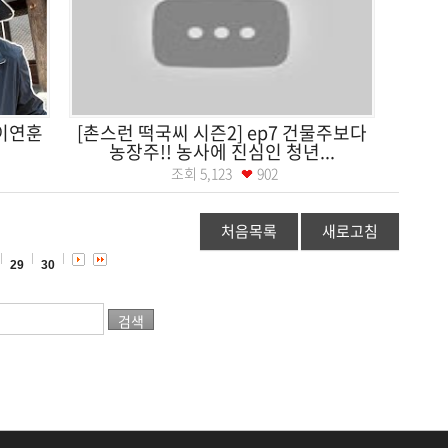
 이연훈
[촌스런 떡국씨 시즌2] ep7 건물주보다
농장주!! 농사에 진심인 청년...
조회
5,123
902
처음목록
새로고침
29
30