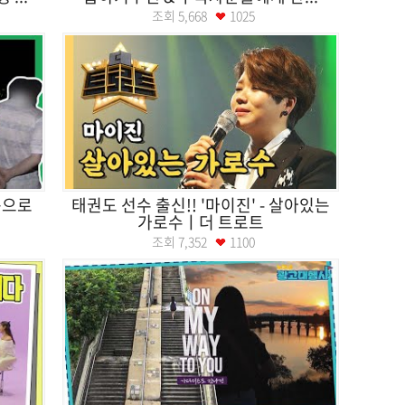
조회
5,668
1025
봉으로
태권도 선수 출신!! '마이진' - 살아있는
가로수ㅣ더 트로트
조회
7,352
1100