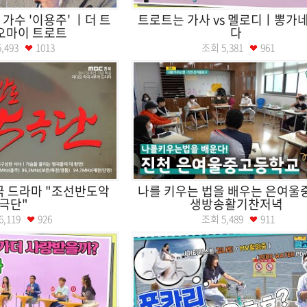
가수 '이용주' ㅣ더 트
트로트는 가사 vs 멜로디ㅣ뽕가네
오마이 트로트
다
5,493
1013
조회
5,381
961
극 드라마 "조선반도악
나를 키우는 법을 배우는 은여울
극단"
생방송활기찬저녁
6,119
926
조회
5,489
911