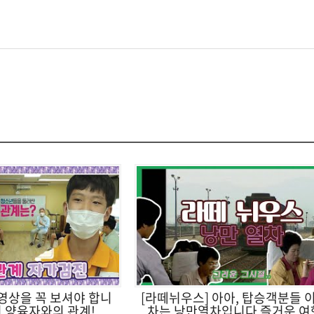
영상을 꼭 보셔야 합니
[라떼뉘우스] 아아, 탑승객분들 
 양육자와의 관계!
차는 낭만열차입니다 즐거운 여행 