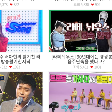
5,378
852
조회
5,830
902
가수 배아현의 활기찬 라
[라떼뉘우스] 90년대에는 경광
생방송활기찬저녁
음주단속을 했다고?
6,332
1093
조회
5,402
1001