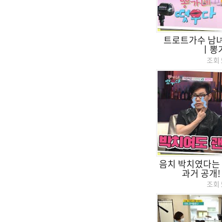
트로트가수 남녀
ㅣ뽕
조회
음치 박치였다는 
과거 공개
조회