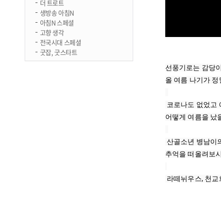
더 트로트
생방송 아침N
아침N 스페셜
고향 생각
전국시대 스페셜
굿잡, 굿스타트
선풍기로는 감당이 
올 여름 나기가 정말
 코로나도 없었고 에어컨도 없었던 예전에는 

어떻게 여름을 났을까
 산골소년 병남이의 하루를 보며 

추억을 떠올려보시죠
 라떼뉘우스, 천교