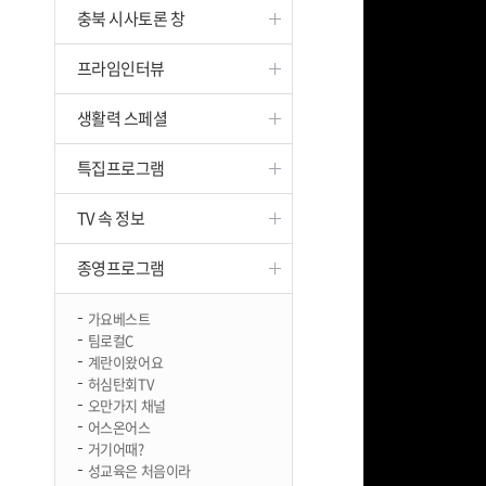
충북 시사토론 창
진천
프라임인터뷰
생활력 스페셜
특집프로그램
TV 속 정보
종영프로그램
가요베스트
팀로컬C
계란이왔어요
허심탄회TV
오만가지 채널
어스온어스
거기어때?
성교육은 처음이라