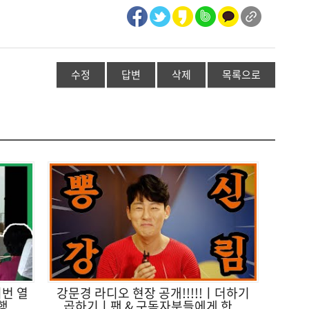
수정
답변
삭제
목록으로
이번 열
강문경 라디오 현장 공개!!!!!ㅣ더하기
...
곱하기ㅣ팬 & 구독자분들에게 한...