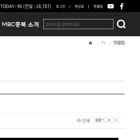
TODAY : 96 (전일 : 18,787)
로그인
편성표
핫클립
MBC충북 소개
Tv
핫클립
인사말
연혁
조직 및 업무안내
방송권역
광고안내
아나운서
오시는길
결산공고
인쇄