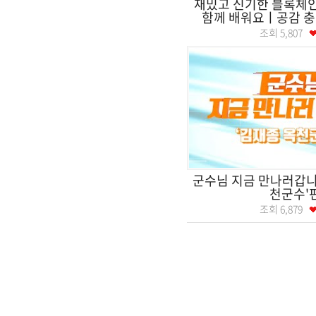
재밌고 신기한 블록체인 
함께 배워요ㅣ공감 충전
조회
5,807
군수님 지금 만나러갑니다
천군수'
조회
6,879