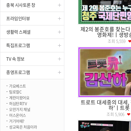
충북 시사토론 창
진천
프라임인터뷰
제2의 봉준호를 찾는다
생활력 스페셜
영화제!ㅣ생방
조회
5,559
특집프로그램
TV 속 정보
종영프로그램
가요베스트
팀로컬C
계란이왔어요
트로트 대세중의 대세, 
허심탄회TV
하'ㅣ트롯
오만가지 채널
조회
5,906
어스온어스
거기어때?
성교육은 처음이라