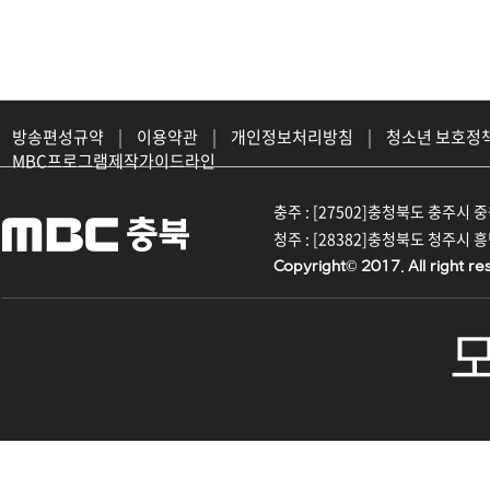
방송편성규약
|
이용약관
|
개인정보처리방침
|
청소년 보호정
MBC프로그램제작가이드라인
충주 : [27502]충청북도 충주시 중원대
청주 : [28382]충청북도 청주시 흥덕구
Copyright© 2017. All right re