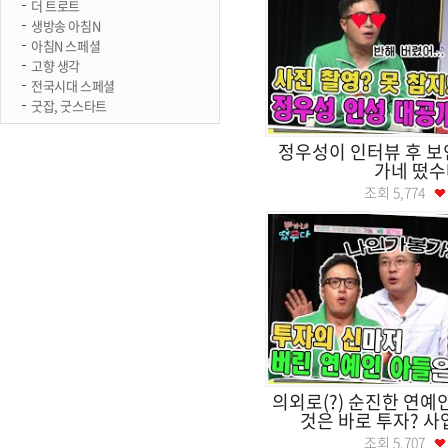
더 트로트
생방송 아침N
아침N 스페셜
고향 생각
전국시대 스페셜
굿잡, 굿스타트
정우성이 인터뷰 후 보
가네 떴수
조회
5,774
의외로(?) 순진한 연예
것은 바로 투자? 사업
조회
5,707