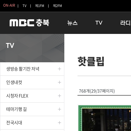
ON-AIR
TV
제1FM
제2FM
뉴스
TV
라디
충청북도
생방송 활기찬 저녁
11:05 
TV
충청북도 교육청
프라임인터뷰
12:00
핫클립
청주
인생내컷
16:00 
충주
테마기행 길
우리 고향
생방송 활기찬 저녁
괴산
충북 시사토론 창
우리 고향
단양
전국시대
라디오특
인생내컷
보은
시청자 FLEX
768개(29/37페이지)
시청자 FLEX
영동
특집프로그램
옥천
TV 속 정보
테마기행 길
음성
종영프로그램
제천
전국시대
증평