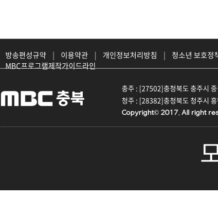
방송편성규약
|
이용약관
|
개인정보처리방침
|
청소년 보호정
MBC프로그램제작가이드라인
충주 : [27502]충청북도 충주시 중원대
청주 : [28382]충청북도 청주시 흥덕구
Copyright© 2017. All right re