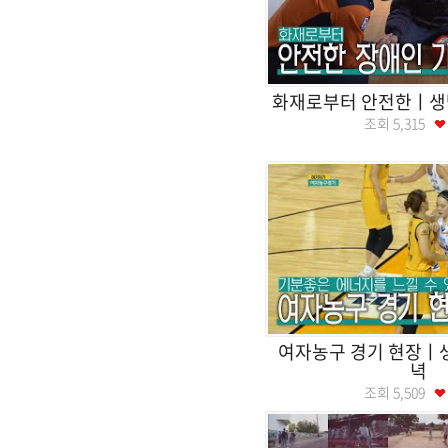
화재로부터 안전한ㅣ
조회
5,315
여자농구 경기 현장
녁
조회
5,509