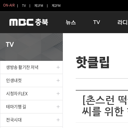
ON-AIR
TV
제1FM
제2FM
뉴스
TV
라디
충청북도
생방송 활기찬 저녁
11:05 
TV
충청북도 교육청
프라임인터뷰
12:00
핫클립
청주
인생내컷
16:00 
충주
테마기행 길
우리 고향
생방송 활기찬 저녁
괴산
충북 시사토론 창
우리 고향
단양
전국시대
라디오특
인생내컷
보은
시청자 FLEX
시청자 FLEX
영동
특집프로그램
[촌스런 떡
옥천
TV 속 정보
테마기행 길
씨를 위한
음성
종영프로그램
제천
전국시대
증평