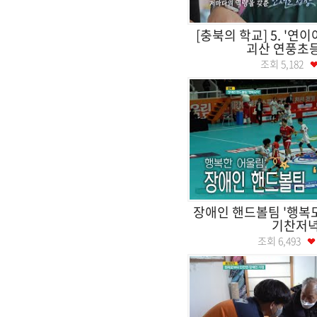
[충북의 학교] 5. '연이
괴산 연풍초
조회
5,182
장애인 핸드볼팀 '행복
기찬저
조회
6,493