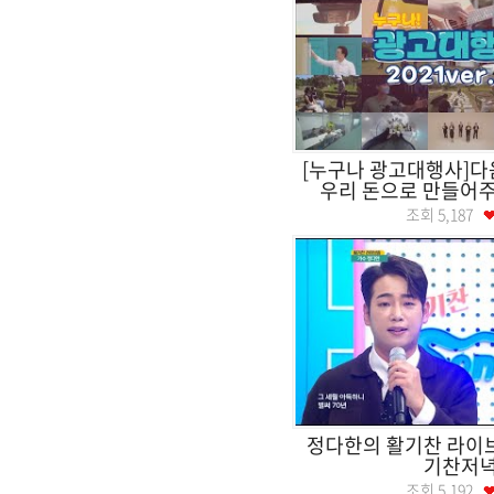
[누구나 광고대행사]다
우리 돈으로 만들어주는
조회
5,187
정다한의 활기찬 라
기찬저
조회
5,192