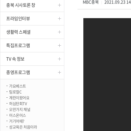
MBC충북
2021.09.23 1
|
충북 시사토론 창
진천
프라임인터뷰
생활력 스페셜
특집프로그램
TV 속 정보
종영프로그램
가요베스트
팀로컬C
계란이왔어요
허심탄회TV
오만가지 채널
어스온어스
거기어때?
성교육은 처음이라