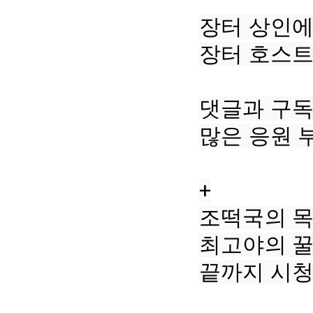
장터 상인에
장터 호스트로
댓글과 구독
많은 응원 
+

조떡국의 목
최고야의 꿀