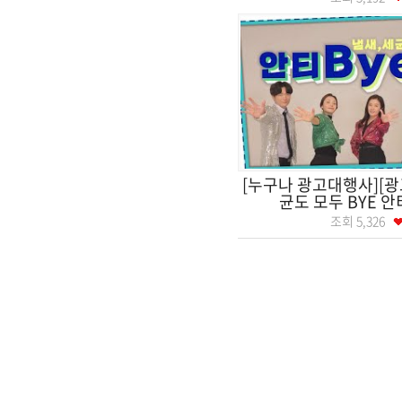
[누구나 광고대행사][광
균도 모두 BYE 
조회
5,326