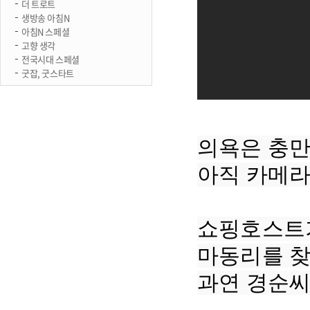
더 트로트
생방송 아침N
아침N 스페셜
고향 생각
전국시대 스페셜
굿잡, 굿스타트
의욕은 충만
아직 카메라
쇼핑호스트가
마동리를 찾
과연 경순씨