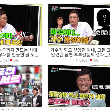
송국까지 만드는 시대!
가수가 되고 싶었던 아내, 그런 
대를 만들면 될 노...
말렸던 남편 부부갈등의 결과는?ㅣ
5,739
945
조회
5,852
981