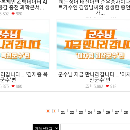
록체인 & 빅데이터 AI
히든싱어 태진아편 준우승자이나
감 충전 과학콘서...
트가수인 김영남씨의 생생한 증언
가...
5,802
980
조회
5,843
986
러갑니다 _ '김재종 옥
군수님 지금 만나러갑니다 _ '이
군수'편
산군수'편
6,875
980
조회
5,882
918
21
22
23
24
25
26
27
28