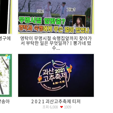
조영구에
영탁이 무명시절 숙행집앞까지 찾아가
서 부탁한 일은 무엇일까?ㅣ뽕가네 떴
수...
조회
5,850
990
방송아
2 0 2 1 괴산고추축제 티저
조회
6,008
1009