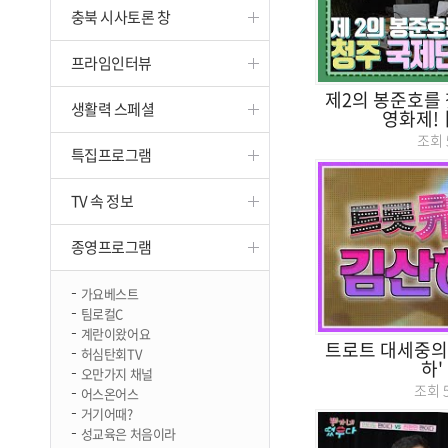
충북 시사토론 창
진천
프라임인터뷰
제2의 봉준호를 
생활력 스페셜
영화제!
조회
특집프로그램
TV 속 정보
종영프로그램
가요베스트
팀로컬C
계란이왔어요
트로트 대세중의 
허심탄회TV
하'
오만가지 채널
조회
어스온어스
거기어때?
성교육은 처음이라