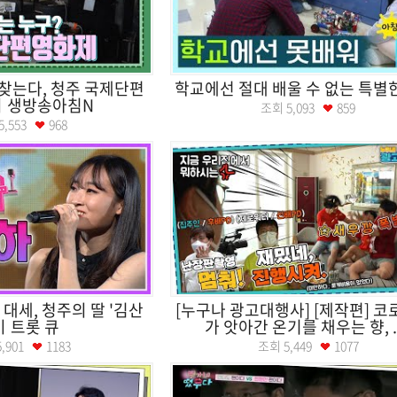
찾는다, 청주 국제단편
학교에선 절대 배울 수 없는 특별
ㅣ생방송아침N
조회
5,093
859
5,553
968
대세, 청주의 딸 '김산
[누구나 광고대행사] [제작편] 코
ㅣ트롯 큐
가 앗아간 온기를 채우는 향, ..
5,901
1183
조회
5,449
1077