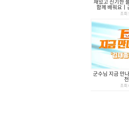
재밌고 신기한 블
함께 배워요ㅣ공
조회
군수님 지금 만나
천
조회