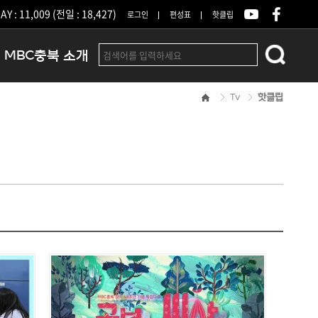
Y : 11,009 (전일 : 18,427)
로그인
편성표
핫클립
MBC충북 소개
Tv
핫클립
인사말
연혁
조직 및 업무안내
방송권역
광고안내
아나운서
오시는길
결산공고