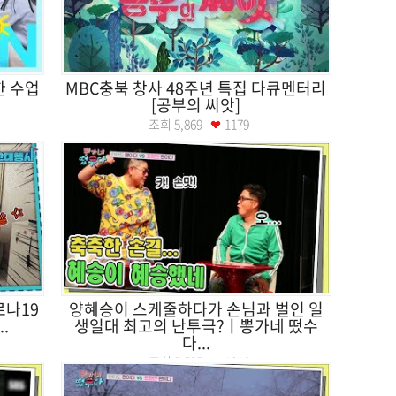
한 수업
MBC충북 창사 48주년 특집 다큐멘터리
[공부의 씨앗]
조회
5,869
1179
로나19
양혜승이 스케줄하다가 손님과 벌인 일
.
생일대 최고의 난투극?ㅣ뽕가네 떴수
다...
조회
5,525
1016