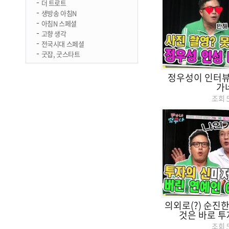
더 트로트
생방송 아침N
아침N 스페셜
고향 생각
전국시대 스페셜
굿잡, 굿스타트
정우성이 인터뷰
가
조회
의외로(?) 순진
것은 바로 투자
조회