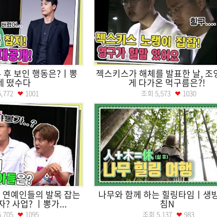
 후 보인 행동은?ㅣ뽕
젝스키스가 해체를 발표한 날, 
네 떴수다
게 다가온 먹구름은?!
5,772
1001
조회
5,573
1030
한 연예인들의 발목 잡는
나무와 함께 하는 힐링타임ㅣ생
? 사업? ㅣ뽕가...
침N
5,705
1095
조회
5,137
983