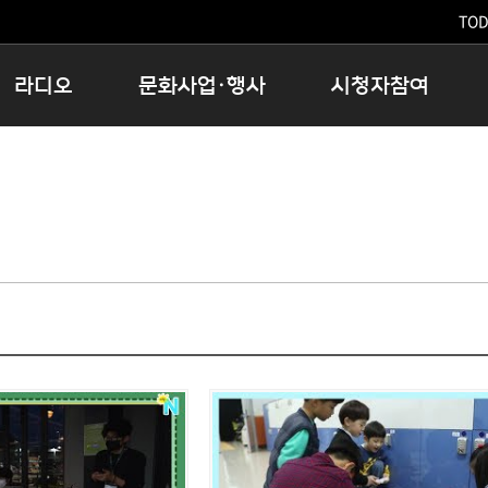
TODA
라디오
문화사업·행사
시청자참여
저녁
11:05 시사ON
문화행사
공지사항
12:00 정오의 희망곡
모아바유
시청자의견
16:00 완벽한 하루
MBC 노래교실
시청자위원회
우리 고향, 부탁해!
해외문화탐방
고충처리인
창
우리 고향, 안녕하십니까?
닥터공감
클린센터
라디오특집 다시듣기
대관안내
시청자불만처리위원회
충청북도 음식문화페스타
청원생명쌀 대청호마라톤
로컬인사이트스쿨
로컬 콘텐츠 Hub
문화행사 아카이빙