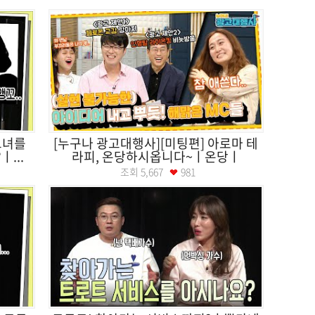
그녀를
[누구나 광고대행사][미팅편] 아로마 테
...
라피, 온당하시옵니다~ㅣ온당ㅣ
조회
5,667
981