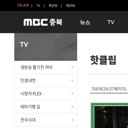
ON-AIR
TV
제1FM
제2FM
뉴스
TV
충청북도
생방송 활기찬 
TV
충청북도 교육청
프라임인터뷰
핫클립
청주
인생내컷
충주
테마기행 길
생방송 활기찬 저녁
괴산
충북 시사토론 
단양
전국시대
인생내컷
보은
시청자 FLEX
768개(29/37페이지)
시청자 FLEX
영동
특집프로그램
옥천
TV 속 정보
테마기행 길
음성
종영프로그램
제천
전국시대
증평