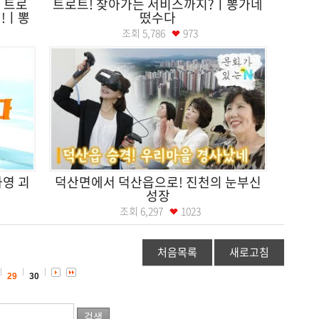
 트로
트로트! 찾아가는 서비스까지?ㅣ뽕가네
!ㅣ뽕
떴수다
조회
5,786
973
차영 괴
덕산면에서 덕산읍으로! 진천의 눈부신
성장
조회
6,297
1023
처음목록
새로고침
29
30