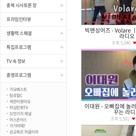
충북 시사토론 창
진천
프라임인터뷰
빅맨싱어즈 - Volar
생활력 스페셜
라디오
조회
5,046
특집프로그램
TV 속 정보
종영프로그램
가요베스트
팀로컬C
계란이왔어요
이대원 - 오빠집에 놀
허심탄회TV
꾸는 라디
오만가지 채널
조회
5,501
어스온어스
거기어때?
성교육은 처음이라