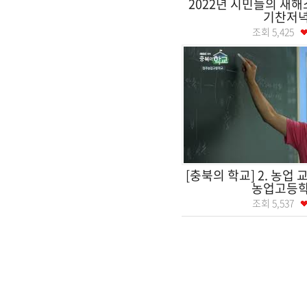
2022년 시민들의 새
기찬저
조회
5,425
[충북의 학교] 2. 농업 
농업고등
조회
5,537