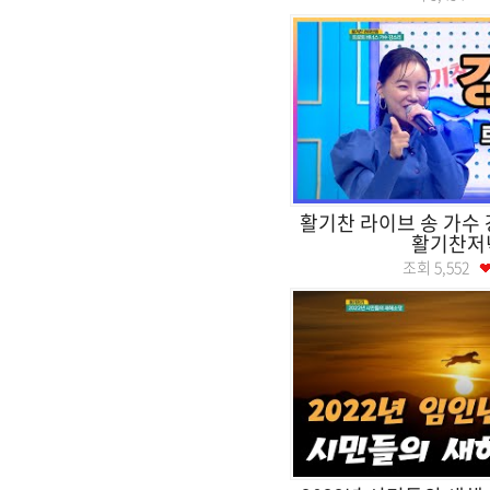
활기찬 라이브 송 가수
활기찬저
조회
5,552