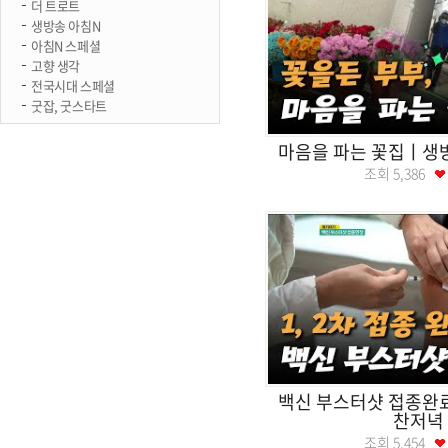
더 트로트
생방송 아침N
아침N 스페셜
고향 생각
전국시대 스페셜
굿잡, 굿스타트
마음을 파는 꽃집ㅣ
조회
5,386
백신 부스터샷 접종
찬저녁
조회
5,454