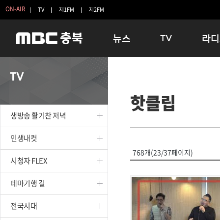
ON-AIR
TV
제1FM
제2FM
뉴스
TV
라디
충청북도
생방송 활기찬 저녁
11:05 
TV
충청북도 교육청
프라임인터뷰
12:00
핫클립
청주
인생내컷
16:00 
충주
테마기행 길
우리 고향
생방송 활기찬 저녁
괴산
충북 시사토론 창
우리 고향
단양
전국시대
라디오특
인생내컷
보은
시청자 FLEX
768개(23/37페이지)
시청자 FLEX
영동
특집프로그램
옥천
TV 속 정보
테마기행 길
음성
종영프로그램
제천
전국시대
증평