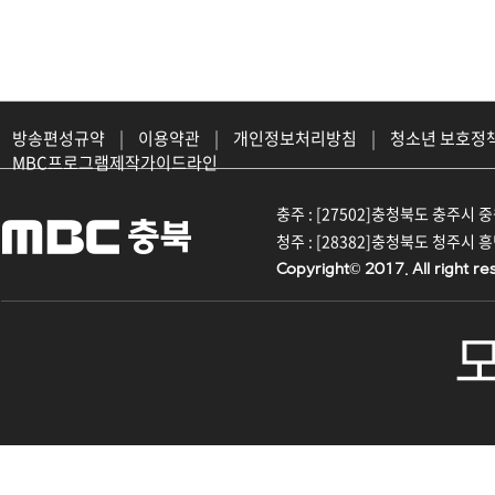
방송편성규약
|
이용약관
|
개인정보처리방침
|
청소년 보호정
MBC프로그램제작가이드라인
충주 : [27502]충청북도 충주시 중원대
청주 : [28382]충청북도 청주시 흥덕구
Copyright© 2017. All right re