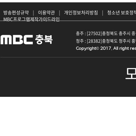
방송편성규약
|
이용약관
|
개인정보처리방침
|
청소년 보호정
MBC프로그램제작가이드라인
충주 : [27502]충청북도 충주시 중원대
청주 : [28382]충청북도 청주시 흥덕구
Copyright© 2017. All right re