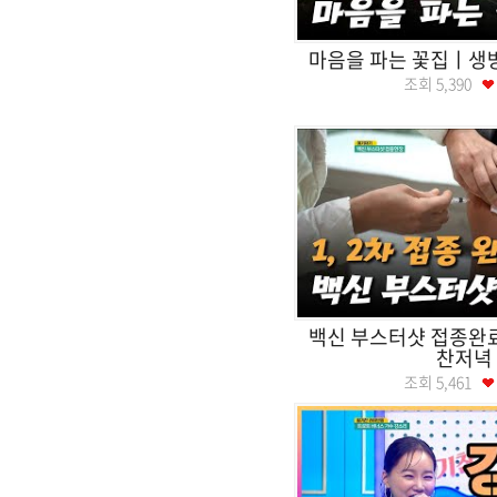
마음을 파는 꽃집ㅣ
조회
5,390
백신 부스터샷 접종
찬저녁
조회
5,461