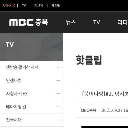
ON-AIR
TV
제1FM
제2FM
뉴스
TV
라디
충청북도
생방송 활기찬 저녁
11:05 
TV
충청북도 교육청
프라임인터뷰
12:00
핫클립
청주
인생내컷
16:00 
충주
테마기행 길
우리 고향
생방송 활기찬 저녁
괴산
충북 시사토론 창
우리 고향
단양
전국시대
라디오특
인생내컷
보은
시청자 FLEX
시청자 FLEX
[붕어다방]#2. 낚시
영동
특집프로그램
옥천
TV 속 정보
테마기행 길
음성
MBC충북
종영프로그램
2021.09.27 1
|
제천
전국시대
증평