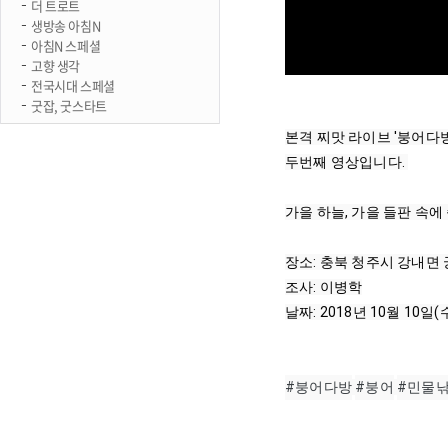
더 트로트
생방송 아침N
아침N 스페셜
고향 생각
전국시대 스페셜
굿잡, 굿스타트
본격 찌맛 라이브 '붕어다방'
두번째 영상입니다. 

가을 하늘, 가을 들판 속에
장소: 충북 청주시 강내면
조사: 이병학

날짜: 2018년 10월 10일(수
#붕어다방
#붕어
#민물