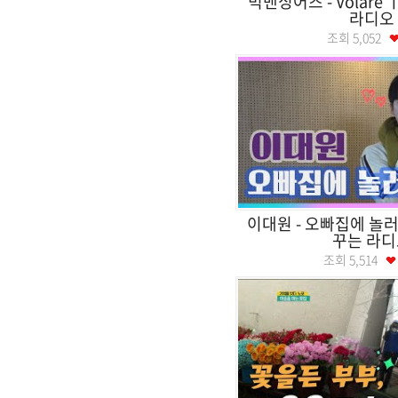
빅맨싱어즈 - Volar
라디오
조회
5,052
이대원 - 오빠집에 놀
꾸는 라디
조회
5,514