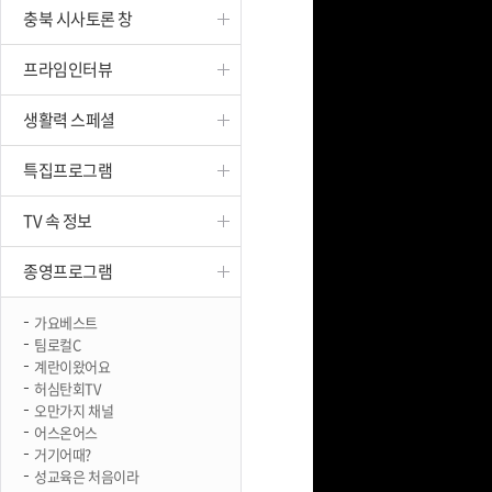
충북 시사토론 창
진천
프라임인터뷰
생활력 스페셜
특집프로그램
TV 속 정보
종영프로그램
가요베스트
팀로컬C
계란이왔어요
허심탄회TV
오만가지 채널
어스온어스
거기어때?
성교육은 처음이라