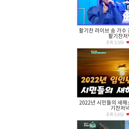
활기찬 라이브 송 가수
활기찬저
조회
5,559
2022년 시민들의 새
기찬저
조회
5,432