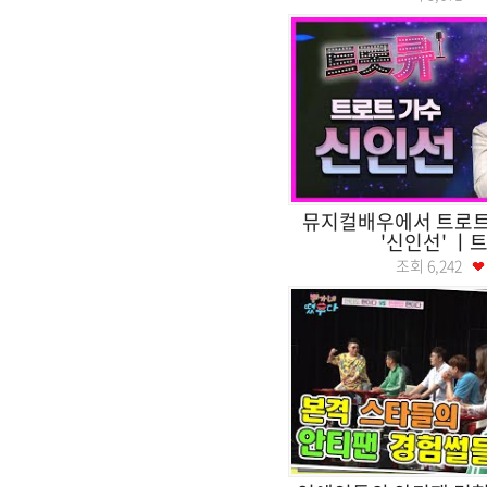
뮤지컬배우에서 트로
'신인선' ㅣ
조회
6,242