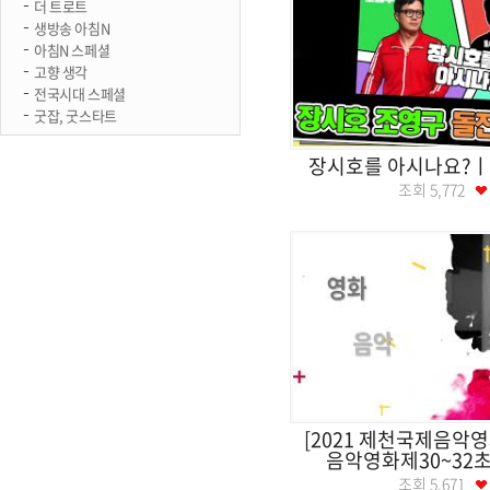
더 트로트
생방송 아침N
아침N 스페셜
고향 생각
전국시대 스페셜
굿잡, 굿스타트
장시호를 아시나요?
조회
5,772
[2021 제천국제음악
음악영화제30~32초 0
조회
5,671