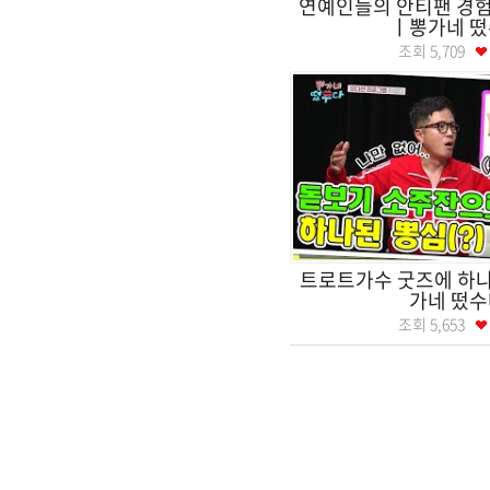
연예인들의 안티팬 경험
ㅣ뽕가네 
조회
5,709
트로트가수 굿즈에 하나
가네 떴수
조회
5,653