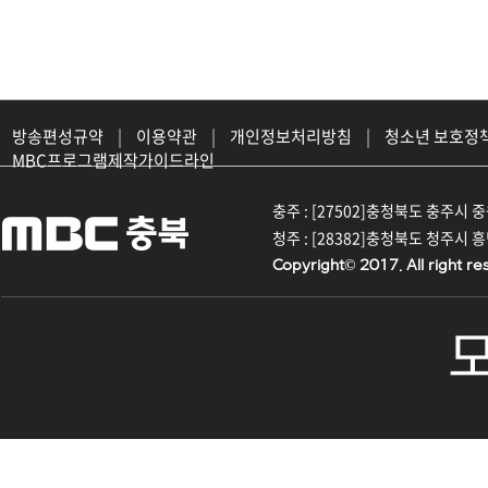
방송편성규약
|
이용약관
|
개인정보처리방침
|
청소년 보호정
MBC프로그램제작가이드라인
충주 : [27502]충청북도 충주시 중원대
청주 : [28382]충청북도 청주시 흥덕구
Copyright© 2017. All right re