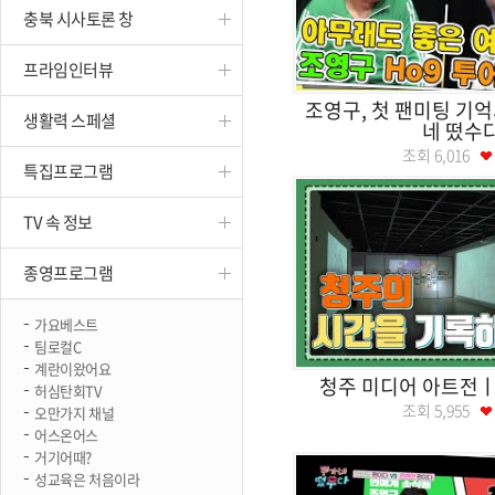
충북 시사토론 창
진천
프라임인터뷰
조영구, 첫 팬미팅 기
생활력 스페셜
네 떴수
조회
6,016
특집프로그램
TV 속 정보
종영프로그램
가요베스트
팀로컬C
계란이왔어요
청주 미디어 아트전
허심탄회TV
조회
5,955
오만가지 채널
어스온어스
거기어때?
성교육은 처음이라