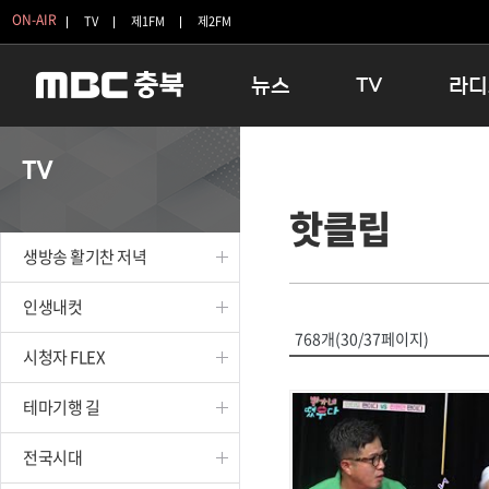
ON-AIR
TV
제1FM
제2FM
뉴스
TV
라디
충청북도
생방송 활기찬 저녁
11:05 
TV
충청북도 교육청
프라임인터뷰
12:00
핫클립
청주
인생내컷
16:00 
충주
테마기행 길
우리 고향
생방송 활기찬 저녁
괴산
충북 시사토론 창
우리 고향
단양
전국시대
라디오특
인생내컷
보은
시청자 FLEX
768개(30/37페이지)
시청자 FLEX
영동
특집프로그램
옥천
TV 속 정보
테마기행 길
음성
종영프로그램
제천
전국시대
증평