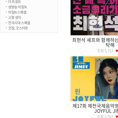
더 트로트
생방송 아침N
아침N 스페셜
고향 생각
전국시대 스페셜
굿잡, 굿스타트
최현석 셰프와 함께하는
탁해
조회
5,713
제17회 제천국제음악영
JOYFUL JI
조회
5,561