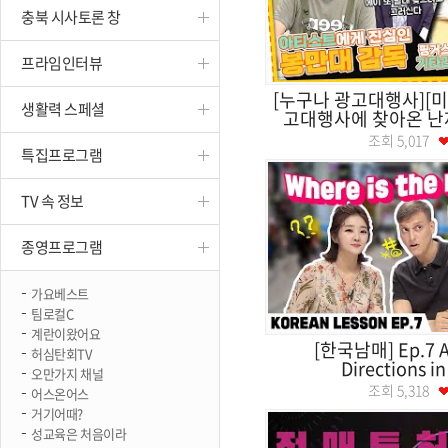
충북 시사토론 창
진천
프라임인터뷰
[누구나 광고대행사][미
생활력 스페셜
고대행사에 찾아온 난제
조회
5,017
특집프로그램
TV 속 정보
종영프로그램
가요베스트
팀로컬C
계란이왔어요
[한국남매] Ep.7 As
허심탄회TV
Directions in
오만가지 채널
조회
5,318
어스온어스
거기어때?
성교육은 처음이라