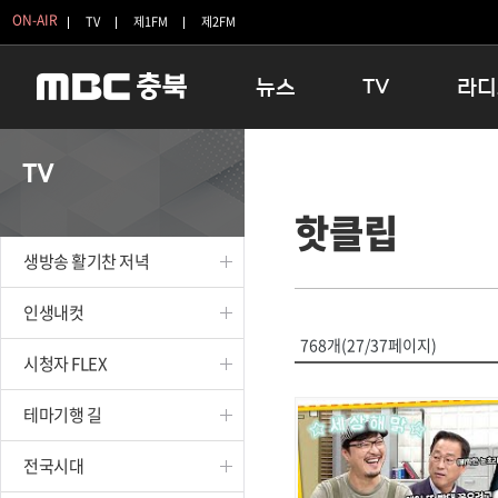
ON-AIR
TV
제1FM
제2FM
뉴스
TV
라디
충청북도
생방송 활기찬 저녁
11:05 
TV
충청북도 교육청
프라임인터뷰
12:00
핫클립
청주
인생내컷
16:00 
충주
테마기행 길
우리 고향
생방송 활기찬 저녁
괴산
충북 시사토론 창
우리 고향
단양
전국시대
라디오특
인생내컷
보은
시청자 FLEX
768개(27/37페이지)
시청자 FLEX
영동
특집프로그램
옥천
TV 속 정보
테마기행 길
음성
종영프로그램
제천
전국시대
증평