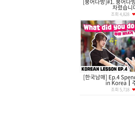
[붕어다방]#1. 붕어다
차렸습니다
조회
4,828
[한국남매] Ep.4 Spen
in Korea┃주
조회
5,718