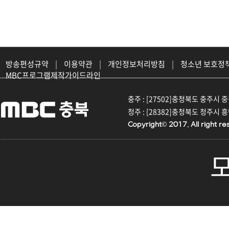
방송편성규약
|
이용약관
|
개인정보처리방침
|
청소년 보호정
MBC프로그램제작가이드라인
충주 : [27502]충청북도 충주시 중원대
청주 : [28382]충청북도 청주시 흥덕구
Copyright© 2017. All right re