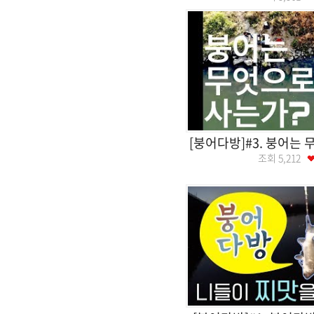
[붕어다방]#3. 붕어는
조회
5,212