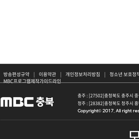
방송편성규약
|
이용약관
|
개인정보처리방침
|
청소년 보호정
MBC프로그램제작가이드라인
충주 : [27502]충청북도 충주시 중원대
청주 : [28382]충청북도 청주시 흥덕구
Copyright© 2017. All right re