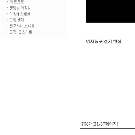
더 트로트
생방송 아침N
아침N 스페셜
고향 생각
전국시대 스페셜
굿잡, 굿스타트
여자농구 경기 현장
768개(21/37페이지)