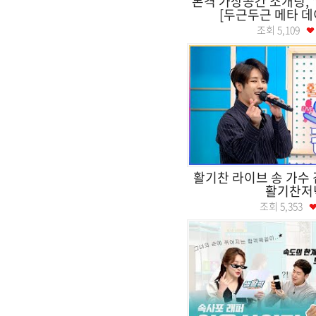
본격 가상공간 소개팅, 
[두근두근 메타 데이트
조회
5,109
활기찬 라이브 송 가수
활기찬저
조회
5,353