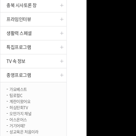
충북 시사토론 창
진천
프라임인터뷰
생활력 스페셜
특집프로그램
TV 속 정보
종영프로그램
가요베스트
팀로컬C
계란이왔어요
허심탄회TV
오만가지 채널
어스온어스
거기어때?
성교육은 처음이라