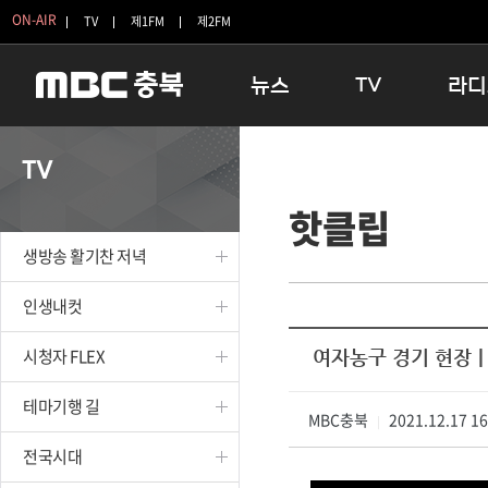
ON-AIR
TV
제1FM
제2FM
뉴스
TV
라디
충청북도
생방송 활기찬 저녁
11:05 
TV
충청북도 교육청
프라임인터뷰
12:00
핫클립
청주
인생내컷
16:00 
충주
테마기행 길
우리 고향
생방송 활기찬 저녁
괴산
충북 시사토론 창
우리 고향
단양
전국시대
라디오특
인생내컷
보은
시청자 FLEX
시청자 FLEX
여자농구 경기 현장
영동
특집프로그램
옥천
TV 속 정보
테마기행 길
음성
MBC충북
종영프로그램
2021.12.17 1
|
제천
전국시대
증평