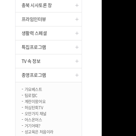
충북 시사토론 창
진천
프라임인터뷰
생활력 스페셜
특집프로그램
TV 속 정보
종영프로그램
가요베스트
팀로컬C
계란이왔어요
허심탄회TV
오만가지 채널
어스온어스
거기어때?
성교육은 처음이라