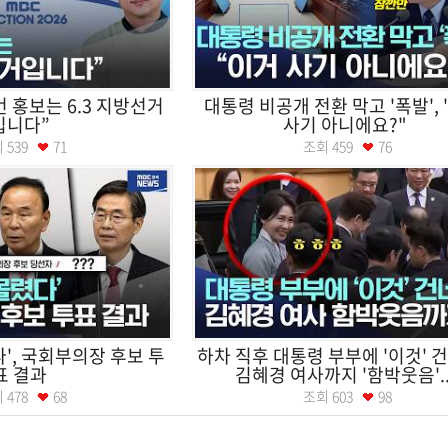
이번 홍보는 6.3 지방선거
대통령 비공개 전환 막고 '폭발',
입니다”
사기 아니에요?"
회
539
71
조회
459
76
다', 국회부의장 후보 투
하차 직후 대통령 부부에 '이것' 건
표 결과
김혜경 여사까지 '함박웃음'..
회
478
68
조회
603
98