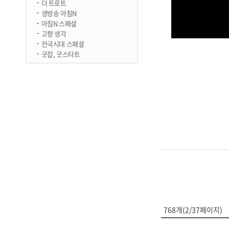
더 트로트
생방송 아침N
아침N 스페셜
고향 생각
전국시대 스페셜
굿잡, 굿스타트
768개(2/37페이지)