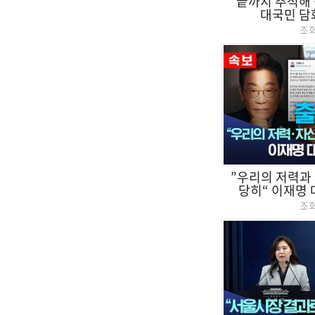
"끝까지 추적해 
대국민 담화
조
”우리의 저력과
당히“ 이재명 대
조