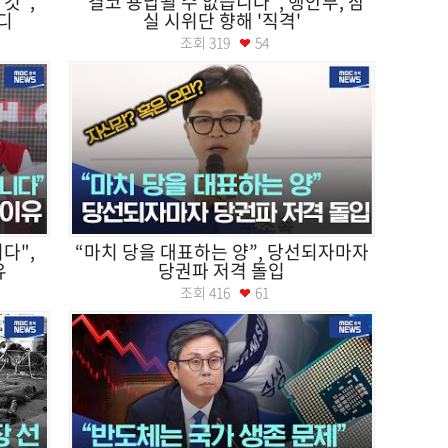
것",
“결코 용납될 수 없습니다”, 행안부, 잠
디
실 시위단 향해 '직격'
조회
319
54
다",
“마치 당을 대표하는 양”, 당선되자마자
유
당권파 저격 돌입
조회
416
61