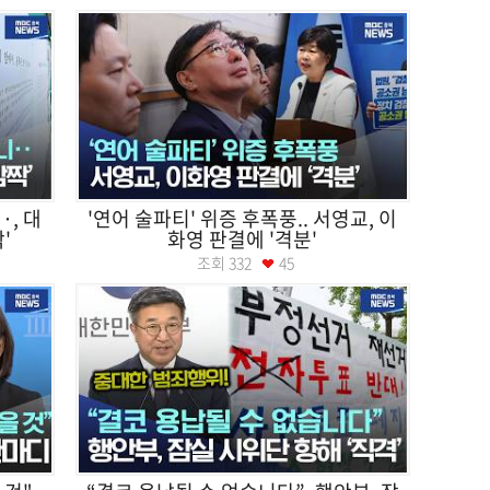
, 대
'연어 술파티' 위증 후폭풍.. 서영교, 이
'
화영 판결에 '격분'
조회
332
45