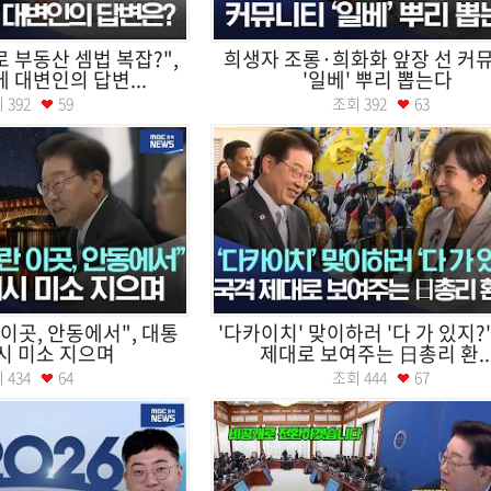
 부동산 셈법 복잡?",
희생자 조롱·희화화 앞장 선 커
에 대변인의 답변...
'일베' 뿌리 뽑는다
회
392
59
조회
392
63
 이곳, 안동에서", 대통
'다카이치' 맞이하러 '다 가 있지?'
시 미소 지으며
제대로 보여주는 日총리 환..
회
434
64
조회
444
67