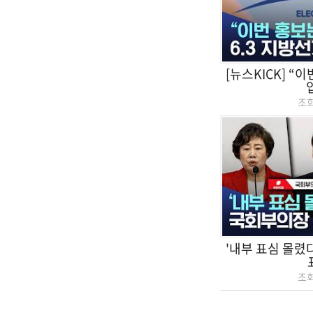
[뉴스KICK] “
조
'내부 표심 몰렸
조