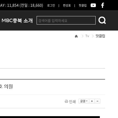
Y : 11,854 (전일 : 18,660)
로그인
편성표
핫클립
MBC충북 소개
Tv
핫클립
인사말
연혁
조직 및 업무안내
방송권역
광고안내
아나운서
오시는길
호 의원
결산공고
인쇄