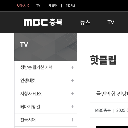
ON-AIR
TV
제1FM
제2FM
뉴스
TV
충청북도
생방송 활기찬 
TV
충청북도 교육청
프라임인터뷰
핫클립
청주
인생내컷
충주
테마기행 길
생방송 활기찬 저녁
괴산
충북 시사토론 
단양
전국시대
인생내컷
보은
시청자 FLEX
시청자 FLEX
국민의힘 전당대
영동
특집프로그램
옥천
TV 속 정보
테마기행 길
음성
MBC충북
종영프로그램
2025.0
|
제천
전국시대
증평