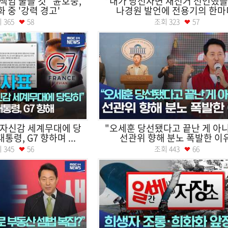
책임 물을 것" 윤호중,
"내가 당선자면 재선거 선언했을 
 중 '강력 경고'
나경원 발언에 전용기의 한마
회
365
58
조회
323
57
 자신감 세계무대에 당
"오세훈 당선됐다고 끝난 게 아니
통령, G7 향하며 ...
선관위 향해 분노 폭발한 이
회
345
56
조회
443
66