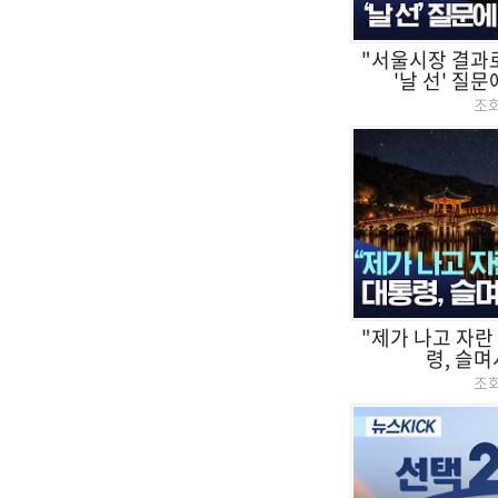
"서울시장 결과로
'날 선' 질문
조
"제가 나고 자란
령, 슬며
조