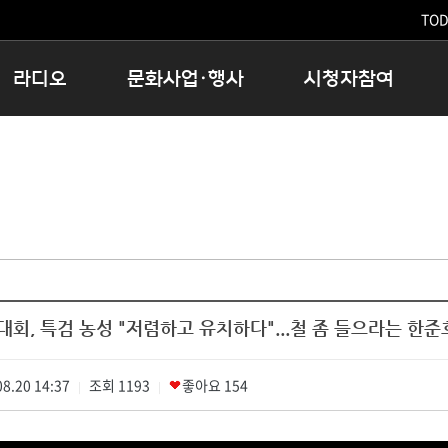
TODA
라디오
문화사업·행사
시청자참여
저녁
11:05 시사ON
문화행사
공지사항
12:00 정오의 희망곡
모아바유
시청자의견
16:00 완벽한 하루
MBC 노래교실
시청자위원회
우리 고향, 부탁해!
해외문화탐방
고충처리인
창
우리 고향, 안녕하십니까?
닥터공감
클린센터
라디오특집 다시듣기
대관안내
시청자불만처리위원회
충청북도 음식문화페스타
회, 특검 농성 "저렴하고 유치하다"...철 좀 들으라는 한준
청원생명쌀 대청호마라톤
로컬인사이트스쿨
8.20 14:37
조회
로컬 콘텐츠 Hub
1193
좋아요
154
|
|
문화행사 아카이빙