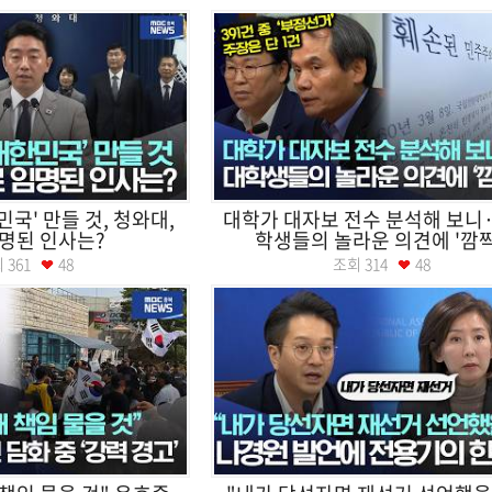
민국' 만들 것, 청와대,
대학가 대자보 전수 분석해 보니··
명된 인사는?
학생들의 놀라운 의견에 '깜짝
회
361
48
조회
314
48