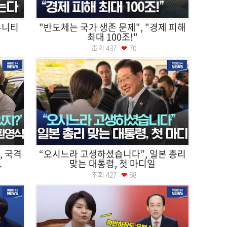
뮤니티
"반도체는 국가 생존 문제", "경제 피해
최대 100조!"
조회
437
70
, 국격
“오시느라 고생하셨습니다”, 일본 총리
.
맞는 대통령, 첫 마디일
조회
427
68