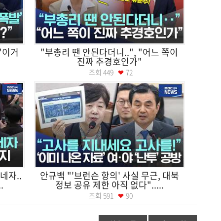
 "이거
"부총리 땐 안된다더니..", "어느 쪽이
진짜 추경호인가"
조회
449
72
네자..
안규백 "'브런슨 항의' 사실 무근, 대북
.
정보 공유 제한 아직 없다".....
조회
591
90