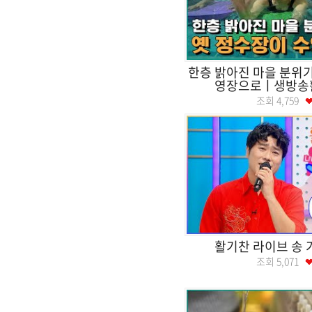
한층 밝아진 마을 분위기
영장으로ㅣ생방송
조회
4,759
활기찬 라이브 송 
조회
5,071