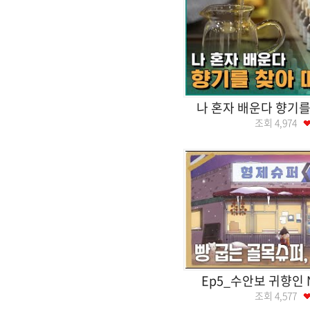
나 혼자 배운다 향기를
조회
4,974
Ep5_수안보 귀향인
조회
4,577