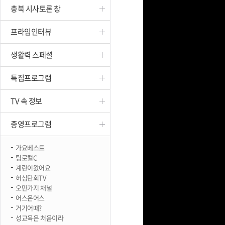
충북 시사토론 창
진천
프라임인터뷰
생활력 스페셜
특집프로그램
TV 속 정보
종영프로그램
가요베스트
팀로컬C
계란이왔어요
허심탄회TV
오만가지 채널
어스온어스
거기어때?
성교육은 처음이라