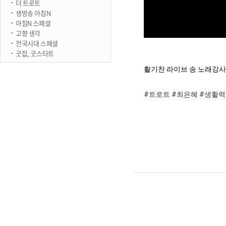
더 트로트
생방송 아침N
아침N 스페셜
고향 생각
전국시대 스페셜
굿잡, 굿스타트
활기찬 라이브 송 노래강사
#트로트
#최은혜
#생활력