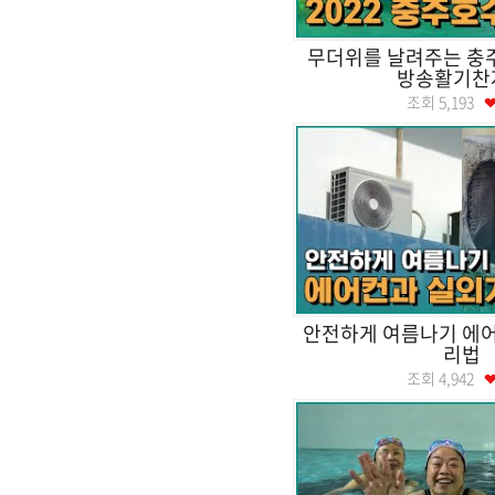
무더위를 날려주는 
방송활기찬
조회
5,193
안전하게 여름나기 에어
리법
조회
4,942