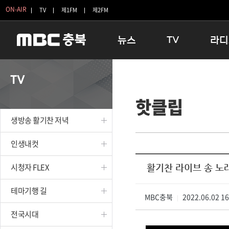
ON-AIR
TV
제1FM
제2FM
뉴스
TV
라디
충청북도
생방송 활기찬 저녁
11:05 
TV
충청북도 교육청
프라임인터뷰
12:00
핫클립
청주
인생내컷
16:00 
충주
테마기행 길
우리 고향
생방송 활기찬 저녁
괴산
충북 시사토론 창
우리 고향
단양
전국시대
라디오특
인생내컷
보은
시청자 FLEX
시청자 FLEX
활기찬 라이브 송 노
영동
특집프로그램
옥천
TV 속 정보
테마기행 길
음성
MBC충북
종영프로그램
2022.06.02 1
|
제천
전국시대
증평