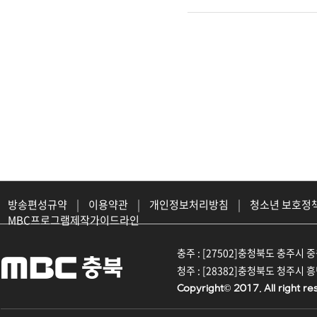
방송편성규약
|
이용약관
|
개인정보처리방침
|
청소년 보호정
MBC프로그램제작가이드라인
충주 : [27502]충청북도 충주시 중원대
청주 : [28382]충청북도 청주시 흥덕구
Copyright© 2017. All right re