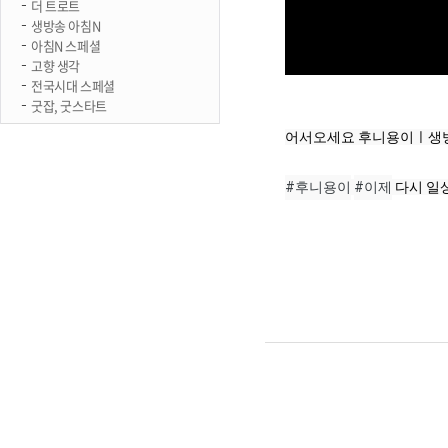
더 트로트
생방송 아침N
아침N 스페셜
고향 생각
전국시대 스페셜
굿잡, 굿스타트
어서오세요 후니용이ㅣ생방
#후니용이
#이제
 다시 일