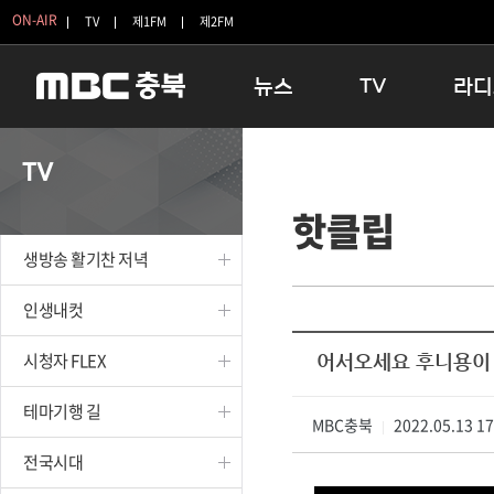
ON-AIR
TV
제1FM
제2FM
뉴스
TV
라디
충청북도
생방송 활기찬 저녁
11:05 
TV
충청북도 교육청
프라임인터뷰
12:00
핫클립
청주
인생내컷
16:00 
충주
테마기행 길
우리 고향
생방송 활기찬 저녁
괴산
충북 시사토론 창
우리 고향
단양
전국시대
라디오특
인생내컷
보은
시청자 FLEX
시청자 FLEX
어서오세요 후니용이
영동
특집프로그램
옥천
TV 속 정보
테마기행 길
음성
MBC충북
종영프로그램
2022.05.13 1
|
제천
전국시대
증평