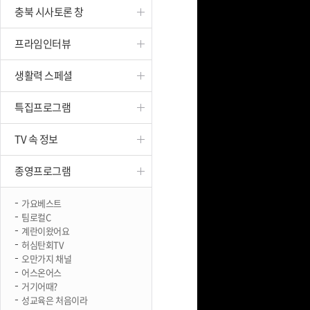
충북 시사토론 창
진천
프라임인터뷰
생활력 스페셜
특집프로그램
TV 속 정보
종영프로그램
가요베스트
팀로컬C
계란이왔어요
허심탄회TV
오만가지 채널
어스온어스
거기어때?
성교육은 처음이라