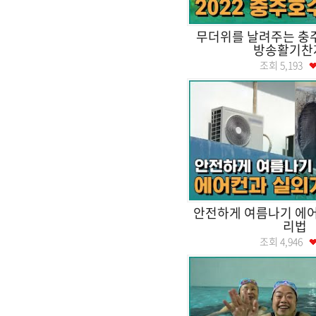
무더위를 날려주는 
방송활기찬
조회
5,193
안전하게 여름나기 에어
리법
조회
4,946