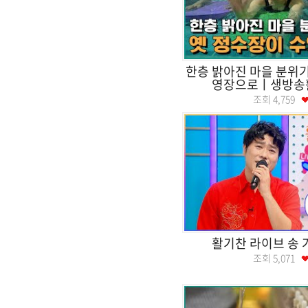
한층 밝아진 마을 분위기
영장으로ㅣ생방송
조회
4,759
활기찬 라이브 송 
조회
5,071