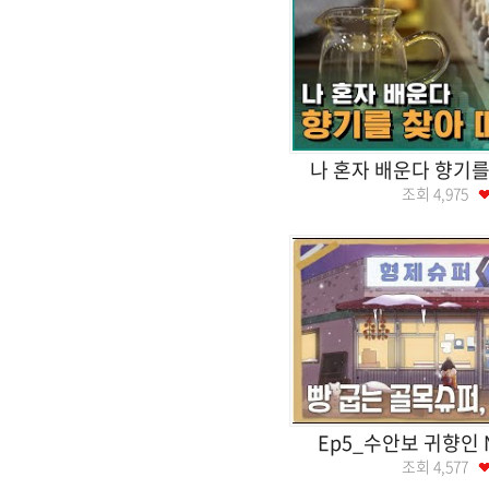
나 혼자 배운다 향기를
조회
4,975
Ep5_수안보 귀향인
조회
4,577