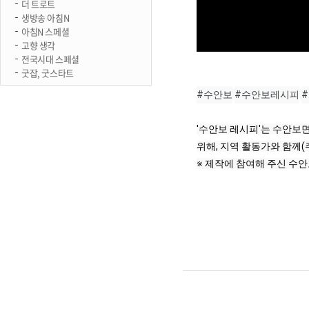
더 트로트
생방송 아침N
아침N 스페셜
고향 생각
전국시대 스페셜
굿잡, 굿스타트
#수안보
#수안보레시피
'수안보 레시피'는 수안보
위해, 지역 활동가와 함께(
※ 제작에 참여해 주신 수