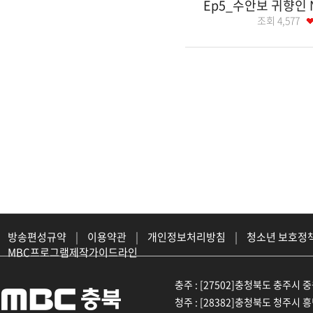
Ep5_수안보 귀향인
조회
4,577
방송편성규약
|
이용약관
|
개인정보처리방침
|
청소년 보호정
MBC프로그램제작가이드라인
충주 : [27502]충청북도 충주시 중원대
청주 : [28382]충청북도 청주시 흥덕구