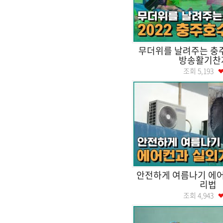
무더위를 날려주는 
방송활기찬
조회
5,193
안전하게 여름나기 에어
리법
조회
4,943