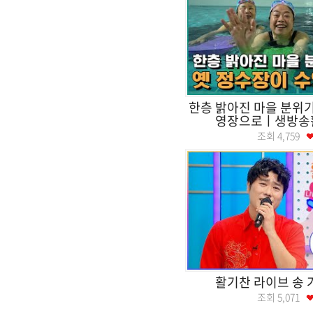
한층 밝아진 마을 분위기
영장으로ㅣ생방송
조회
4,759
활기찬 라이브 송 
조회
5,071