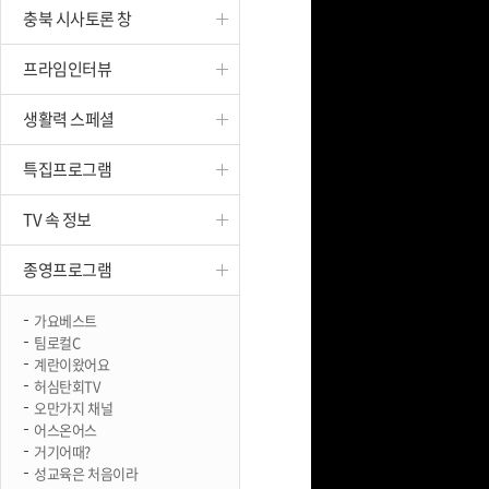
충북 시사토론 창
진천
프라임인터뷰
생활력 스페셜
특집프로그램
TV 속 정보
종영프로그램
가요베스트
팀로컬C
계란이왔어요
허심탄회TV
오만가지 채널
어스온어스
거기어때?
성교육은 처음이라