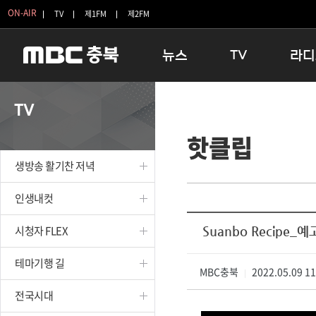
ON-AIR
TV
제1FM
제2FM
뉴스
TV
라디
충청북도
생방송 활기찬 저녁
11:05 
TV
충청북도 교육청
프라임인터뷰
12:00
핫클립
청주
인생내컷
16:00 
충주
테마기행 길
우리 고향
생방송 활기찬 저녁
괴산
충북 시사토론 창
우리 고향
단양
전국시대
라디오특
인생내컷
보은
시청자 FLEX
시청자 FLEX
Suanbo Recipe_
영동
특집프로그램
옥천
TV 속 정보
테마기행 길
음성
MBC충북
종영프로그램
2022.05.09 1
|
제천
전국시대
증평